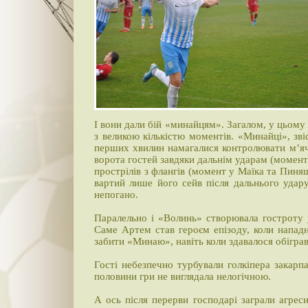
І вони дали бій «минайцям». Загалом, у цьом
з великою кількістю моментів. «Минайці», зв
перших хвилин намагалися контролювати м’яч
ворота гостей завдяки дальнім ударам (момент
прострілів з флангів (момент у Маїка та Пиня
вартий лише його сейв після дальнього удару
непогано.
Паралельно і «Волинь» створювала гостроту у 
Саме Артем став героєм епізоду, коли нападни
забити «Минаю», навіть коли здавалося обіграв
Гості небезпечно турбували голкіпера закарпа
половини гри не виглядала нелогічною.
А ось після перерви господарі заграли агрес