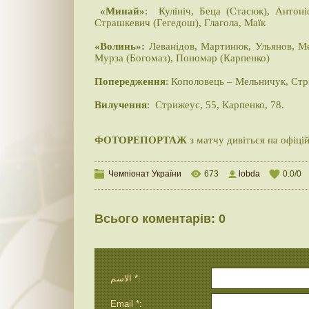
«Минай»
: Кулініч, Беца (Стасюк), Антоні
Страшкевич (Гегедош), Глагола, Маїк
«Волинь»:
Леванідов, Мартинюк, Ульянов, Мел
Мурза (Богомаз), Пономар (Карпенко)
Попередження
: Кополовець – Мельничук, Стр
Вилучення
: Стрижеус, 55, Карпенко, 78.
ФОТОРЕПОРТАЖ
з матчу дивіться на офіці
Чемпіонат України
673
lobda
0.0
/
0
Всього коментарів
:
0
الاسم *:
Email *: