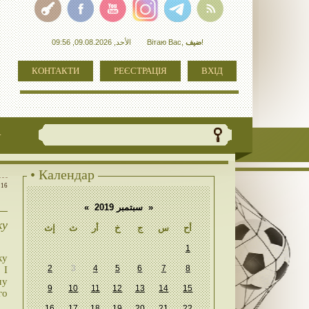
الأحد, 09.08.2026, 09:56
Вітаю Вас
,
ضيف
!
КОНТАКТИ
РЕЄСТРАЦІЯ
ВХІД
+
• Календар
:16
«
سبتمبر 2019
»
ку
أح
س
ج
خ
أر
ث
إث
1
ку
2
3
4
5
6
7
8
 І
му
9
10
11
12
13
14
15
го
16
17
18
19
20
21
22