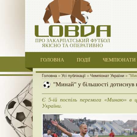
ПРО ЗАКАРПАТСЬКИЙ ФУТБОЛ
ЯКІСНО ТА ОПЕРАТИВНО
ГОЛОВНА
ПОДІЇ
ЧЕМПІОНАТИ
Головна
»
Усі публікації
»
Чемпіонат України
» "Мин
"Минай" у більшості дотиснув
Є 5-ій поспіль перемога «Минаю» в ц
України.