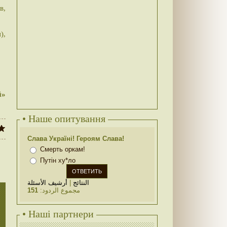
в,
),
й»
• Наше опитування
Слава Україні! Героям Слава!
Смерть оркам!
Путін ху*ло
أرشيف الأسئلة
|
النتائج
151
مجموع الردود:
• Наші партнери