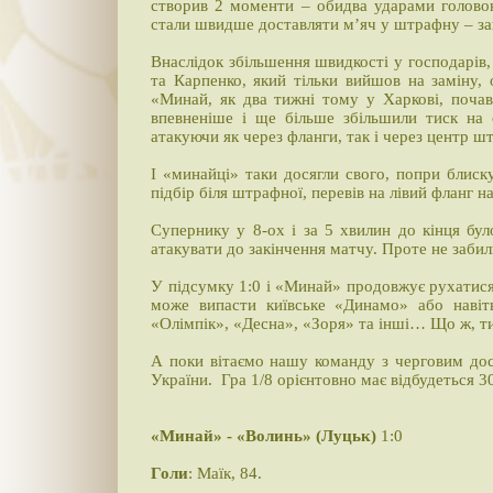
створив 2 моменти – обидва ударами головою
стали швидше доставляти м’яч у штрафну – зав
Внаслідок збільшення швидкості у господарів,
та Карпенко, який тільки вийшов на заміну,
«Минай, як два тижні тому у Харкові, почав
впевненіше і ще більше збільшили тиск на
атакуючи як через фланги, так і через центр ш
І «минайці» таки досягли свого, попри блиску
підбір біля штрафної, перевів на лівий фланг на
Супернику у 8-ох і за 5 хвилин до кінця бул
атакувати до закінчення матчу. Проте не забил
У підсумку 1:0 і «Минай» продовжує рухатися д
може випасти київське «Динамо» або навіт
«Олімпік», «Десна», «Зоря» та інші… Що ж, т
А поки вітаємо нашу команду з черговим дос
України. Гра 1/8 орієнтовно має відбудеться 
«Минай» - «Волинь» (Луцьк)
1:0
Голи
: Маїк, 84.