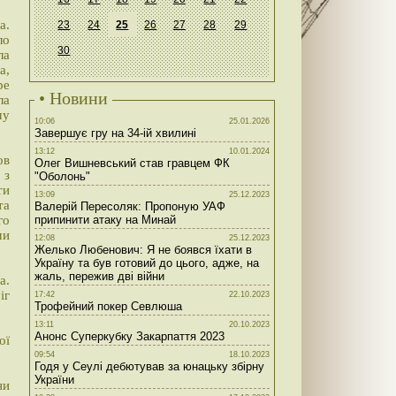
а.
23
24
25
26
27
28
29
ло
30
ла
а,
ре
• Новини
ла
му
10:06
25.01.2026
Завершує гру на 34-ій хвилині
13:12
10.01.2024
ов
Олег Вишневський став гравцем ФК
 з
"Оболонь"
ти
13:09
25.12.2023
та
Валерій Пересоляк: Пропоную УАФ
го
припинити атаку на Минай
ми
12:08
25.12.2023
Желько Любенович: Я не боявся їхати в
Україну та був готовий до цього, адже, на
жаль, пережив дві війни
а.
іг
17:42
22.10.2023
Трофейний покер Севлюша
13:11
20.10.2023
Анонс Суперкубку Закарпаття 2023
ої
09:54
18.10.2023
Годя у Сеулі дебютував за юнацьку збірну
України
ни