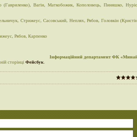
о (Гавриленко), Вагін, Маткобожик, Кополовець, Пиняшко, Нуріє
ьничук, Стрижеус, Сасовський, Неплях, Рябов, Головкін (Кристін
ижеус, Рябов, Карпенко
Інформаційний департамент ФК «Мина
йній сторінці
Фейсбук
.