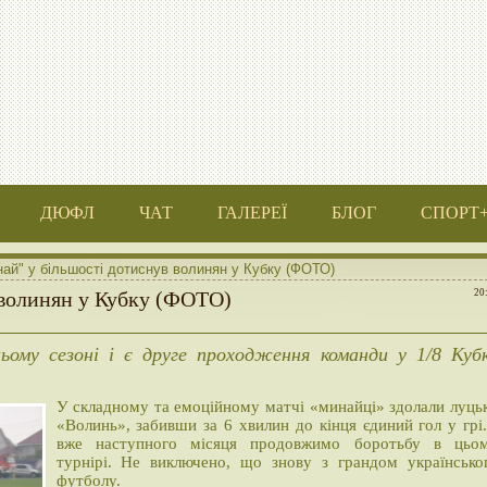
ДЮФЛ
ЧАТ
ГАЛЕРЕЇ
БЛОГ
СПОРТ
ай" у більшості дотиснув волинян у Кубку (ФОТО)
 волинян у Кубку (ФОТО)
20
ьому сезоні і є друге проходження команди у 1/8 Куб
У складному та емоційному матчі «минайці» здолали луць
«Волинь», забивши за 6 хвилин до кінця єдиний гол у грі.
вже наступного місяця продовжимо боротьбу в цьо
турнірі. Не виключено, що знову з грандом українсько
футболу.