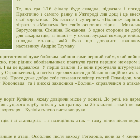
Те, що гра 1/16 фіналу буде складна, підказала і погод
Практично з самого ранку в Ужгороді лив дощ і це внес
свої корективи. Як власне і суперник. «Волинь» виріши
зіграти з «Минаєм» без своїх основних зірок – Михалик
Бартуловича, Сімініна, Кожанова. З одної сторони це доб
для закарпатців, зі іншої – у складі луцької команди вийш
голодна молодь, якій було що доводити головно
наставнику Андрію Тлумаку.
у протистоянні дуже бойовим вийшов саме перший тайм, який вийш
існо, при рідних вболівальниках прагнули грати першим номером і
. І їм це вдавалося. У перші хвилин 15 вони пробували штурмува
 у Страшкевича), а потім переключилися до більш позиційних атак 
шка). Проте дуже добре себе показав голкіпер гостей Леванідов, чо
 Кополовця, та і високі захисники «Волині» справлялися з атака
воріт Кулініча, якому довірили місце у основі. До речі, не дарм
к луцького клубу втікав у контратаку на 25 хвилині і який не зм
 воротаря – Кулініч вчасно виставив руки.
тців і зі стандартів і з позиційних атак – тому нічия після перш
ивніше в атаці. Особливо після виходу Гегедоша, який за 4 хвили