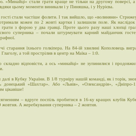
. «Минайці» стали грати краще не тільки на другому поверсі, а
дяки цьому моменти виникали і у Пиняшка, і у Нурієва.
 гості стали частіше фолити. І так вийшло, що «волиняни» Стриже
 отримали кожен по 2 жовті картки і залишили поле. Як наслідок
 грати з форою у два гравці. Проте цього разу наші хлопці гра
 свого суперника – почали штурмувати карний майданчик госте
трафної.
чі старання їхнього голкіпера. На 84-ій хвилині Кополовець вигр
 Глаголу, а той прострілив в центр на Маїка – 1:0.
о складно відповісти, а ось «минайці» не зупинилися і продовжи
и.
алі в Кубку України. В 1/8 турніру нашій команді, як і торік, зно
ь донецький «Шахтар». Або «Львів», «Олександрія», «Дніпро-1
им цікавіше!
ягненням – вдруге поспіль пробитися в 16-ку кращих клубів Куб
30 жовтня. А жеребкування суперника – 2 жовтня.