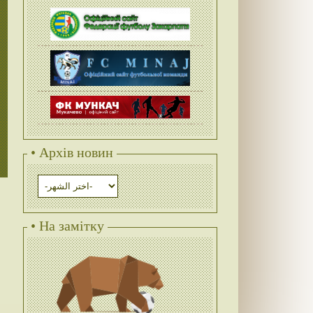
• Архів новин
• На замітку