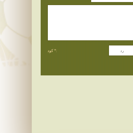
كود *: