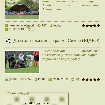
матчі вісімнадцятого туру у
Західній зоні чемпіонату
Закарпаття.
Чемпіонат області
767
lobda
21.09.2019
(0)
Два голи і жахлива травма Симча (ВІДЕО)
Ужгородський півзахисник
відзначився у двох матчах підряд і
отримав важку травму.
у світі
1657
lobda
21.09.2019
(0)
• Календар
«
سبتمبر 2019
»