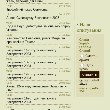
жаль, пережив дві війни
17:42
22.10.2023
Трофейний покер Севлюша
13:11
20.10.2023
Анонс Суперкубку Закарпаття 2023
09:54
18.10.2023
• Наше
Годя у Сеулі дебютував за юнацьку збірну
опитування
України
10:28
17.10.2023
Чемпіонство Севлюша, ривок Медеї та
Слава
бронзовіння Тячева
Україні!
Героям
09:00
17.10.2023
Результати 14-го туру чемпіонату
Слава!
Закарпаття 2023
Смерть
08:59
17.10.2023
оркам!
Результати 13-го туру чемпіонату
Путін
Закарпаття 2023
ху*ло
08:55
17.10.2023
Результати 12-го туру чемпіонату
Закарпаття 2023
أرشيف
|
النتائج
15:28
29.09.2023
الأسئلة
Анонс 12-го туру чемпіонату Закарпаття
مجموع الردود:
2023
151
13:45
25.09.2023
Результати 11-го туру чемпіонату
Закарпаття 2023
15:50
21.09.2023