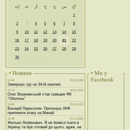
أح
س
ج
خ
أر
ث
إث
1
2
3
4
5
6
7
8
9
10
11
12
13
14
15
16
17
18
19
20
21
22
23
24
25
26
27
28
29
30
• Новини
• Ми у
Facebook
10:06
25.01.2026
Завершує гру на 34-ій хвилині
13:12
10.01.2024
Олег Вишневський став гравцем ФК
"Оболонь"
13:09
25.12.2023
Валерій Пересоляк: Пропоную УАФ
припинити атаку на Минай
12:08
25.12.2023
Желько Любенович: Я не боявся їхати в
Україну та був готовий до цього, адже, на