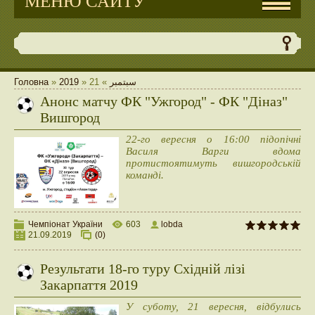
МЕНЮ САЙТУ
Головна
»
2019
»
21
»
سبتمبر
Анонс матчу ФК "Ужгород" - ФК "Діназ"
Вишгород
22-го вересня о 16:00 підопічні
Василя Варги вдома
протистоятимуть вишгородській
команді.
Чемпіонат України
603
lobda
21.09.2019
(0)
Результати 18-го туру Східній лізі
Закарпаття 2019
У суботу, 21 вересня, відбулись