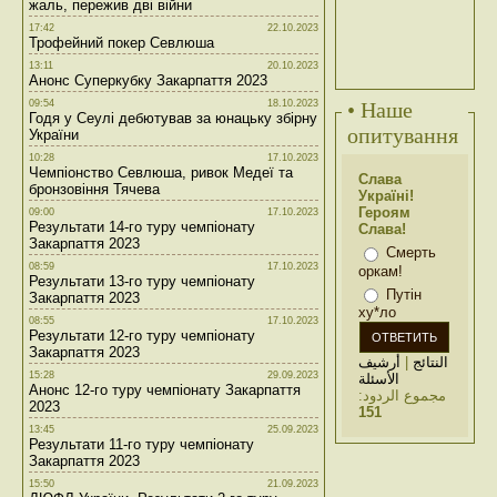
жаль, пережив дві війни
17:42
22.10.2023
Трофейний покер Севлюша
13:11
20.10.2023
Анонс Суперкубку Закарпаття 2023
09:54
18.10.2023
• Наше
Годя у Сеулі дебютував за юнацьку збірну
опитування
України
10:28
17.10.2023
Чемпіонство Севлюша, ривок Медеї та
Слава
бронзовіння Тячева
Україні!
Героям
09:00
17.10.2023
Результати 14-го туру чемпіонату
Слава!
Закарпаття 2023
Смерть
08:59
17.10.2023
оркам!
Результати 13-го туру чемпіонату
Путін
Закарпаття 2023
ху*ло
08:55
17.10.2023
Результати 12-го туру чемпіонату
Закарпаття 2023
أرشيف
|
النتائج
15:28
29.09.2023
الأسئلة
Анонс 12-го туру чемпіонату Закарпаття
مجموع الردود:
2023
151
13:45
25.09.2023
Результати 11-го туру чемпіонату
Закарпаття 2023
15:50
21.09.2023