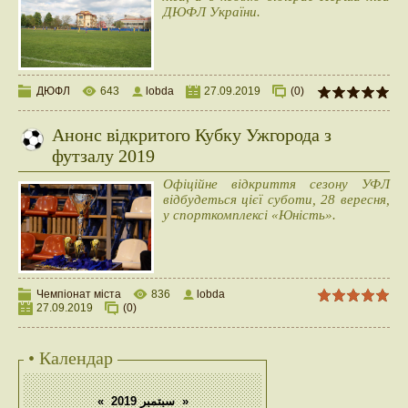
ДЮФЛ України.
ДЮФЛ
643
lobda
27.09.2019
(0)
Анонс відкритого Кубку Ужгорода з
футзалу 2019
Офіційне відкриття сезону УФЛ
відбудеться цієї суботи, 28 вересня,
у спорткомплексі «Юність».
Чемпіонат міста
836
lobda
27.09.2019
(0)
• Календар
«
سبتمبر 2019
»