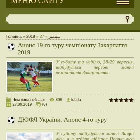
МЕНЮ САЙТУ
Головна
»
2019
»
27
»
سبتمبر
Анонс 19-го туру чемпіонату Закарпаття
2019
У суботу та неділю, 28-29 вересня,
відбудуться чергові матчі
чемпіонатів Закарпаття.
Чемпіонат області
809
lobda
27.09.2019
(0)
ДЮФЛ України. Анонс 4-го туру
У суботу відбудуться матчі Вищої
ліги, а в неділю відіграє Перша ліга