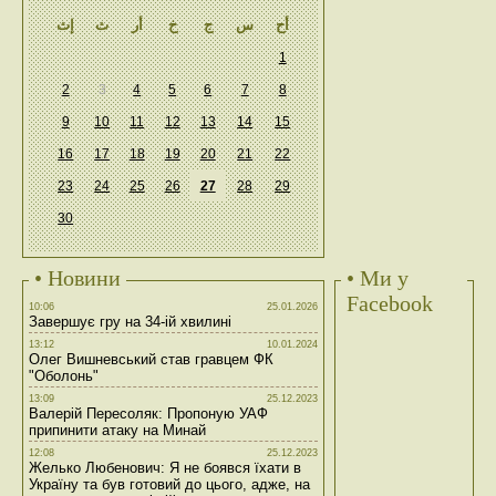
أح
س
ج
خ
أر
ث
إث
1
2
3
4
5
6
7
8
9
10
11
12
13
14
15
16
17
18
19
20
21
22
23
24
25
26
27
28
29
30
• Новини
• Ми у
Facebook
10:06
25.01.2026
Завершує гру на 34-ій хвилині
13:12
10.01.2024
Олег Вишневський став гравцем ФК
"Оболонь"
13:09
25.12.2023
Валерій Пересоляк: Пропоную УАФ
припинити атаку на Минай
12:08
25.12.2023
Желько Любенович: Я не боявся їхати в
Україну та був готовий до цього, адже, на