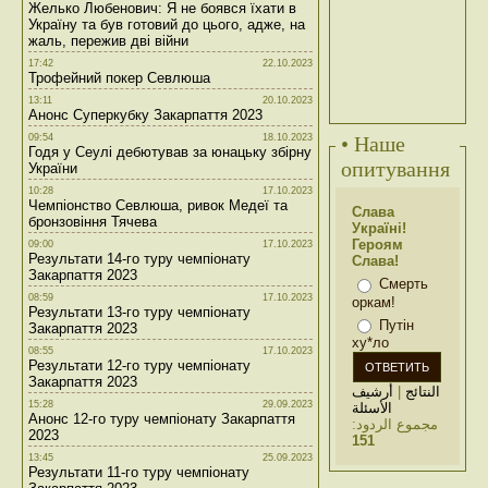
Желько Любенович: Я не боявся їхати в
Україну та був готовий до цього, адже, на
жаль, пережив дві війни
17:42
22.10.2023
Трофейний покер Севлюша
13:11
20.10.2023
Анонс Суперкубку Закарпаття 2023
09:54
18.10.2023
• Наше
Годя у Сеулі дебютував за юнацьку збірну
опитування
України
10:28
17.10.2023
Чемпіонство Севлюша, ривок Медеї та
Слава
бронзовіння Тячева
Україні!
Героям
09:00
17.10.2023
Результати 14-го туру чемпіонату
Слава!
Закарпаття 2023
Смерть
08:59
17.10.2023
оркам!
Результати 13-го туру чемпіонату
Путін
Закарпаття 2023
ху*ло
08:55
17.10.2023
Результати 12-го туру чемпіонату
Закарпаття 2023
أرشيف
|
النتائج
15:28
29.09.2023
الأسئلة
Анонс 12-го туру чемпіонату Закарпаття
مجموع الردود:
2023
151
13:45
25.09.2023
Результати 11-го туру чемпіонату