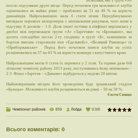
Вільхівки, яке у групі «А»
посіло підсумкове друге місце. Перед початком гри можливості клубів
оцінювались як майже рівні – приблизно як 51 на 49 % на користь
динамівців. Найреальнішою мала б стати нічия. Передбачуваною
виглядала перемога міліціонерів з мінімальним рахунком, чого вони в
підсумку й досягли – 1:0. Доля іншої путівки в півфінал вирішилась у
двобої між переможцем групи «А» «Заріччям» та «Бронькою», яка
досить сенсаційно посіла 2-гу сходинку в групі «Б», залишивши за
бортом змагань старожилів ліги «Едельвейс», «Великий Раковець» та
«Приборжавське» . Перед його початком шанси клубів на успіх
розцінювались як 57 на 43 % на користь команди з капустяного краю.
Найреальнішим могла б стати їх перемога у 2 голи. Та горяни дали бій
літньому чемпіону району 2013 року, поступившись йому мінімально –
2:3. Фінал «Заріччя – «Динамо» відбудеться у неділю 20 квітня.
Найімовірнішим місцем його проведення буде іршавський стадіон
«Бужора». Можливості клубів розцінюються як рівні – 50 на 50 %.
Євген Свищо
Чемпіонат районів
859
Лобда
0.0
/
0
Всього коментарів
:
0