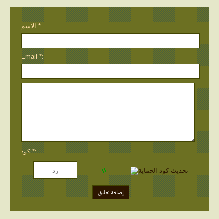
الاسم *:
Email *:
كود *: