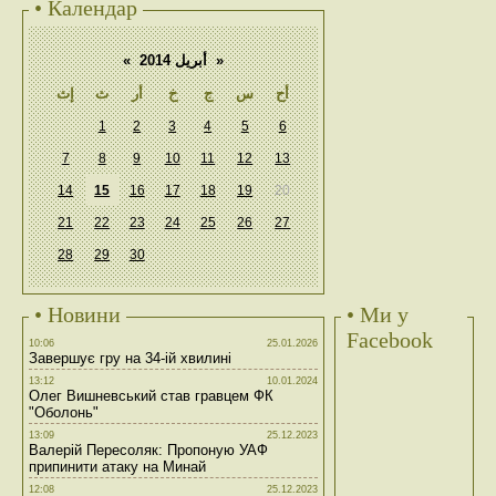
• Календар
«
أبريل 2014
»
أح
س
ج
خ
أر
ث
إث
1
2
3
4
5
6
7
8
9
10
11
12
13
14
15
16
17
18
19
20
21
22
23
24
25
26
27
28
29
30
• Новини
• Ми у
Facebook
10:06
25.01.2026
Завершує гру на 34-ій хвилині
13:12
10.01.2024
Олег Вишневський став гравцем ФК
"Оболонь"
13:09
25.12.2023
Валерій Пересоляк: Пропоную УАФ
припинити атаку на Минай
12:08
25.12.2023