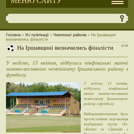
МЕНЮ САЙТУ
Головна
»
Усі публікації
»
Чемпіонат районів
» На Іршавщині
визначились фіналісти
На Іршавщині визначились фіналісти
12:34
У неділю, 13 квітня, відбулись півфінальні матчі
зимово-весняного чемпіонату Іршавського району з
футболу.
У неділю, 13 квітня,
відбулись півфінальні
матчі зимово-весняного
чемпіонату Іршавського
району з футболу.
Найпринциповішим було
протистояння переможця
відбіркової групи «Б»
«Білок» та «Динамо з