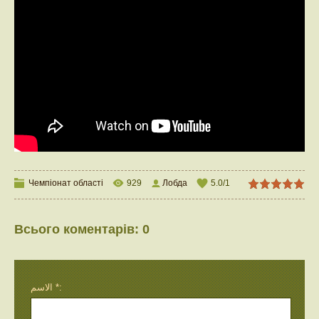
Чемпіонат області
929
Лобда
5.0
/
1
Всього коментарів
:
0
الاسم *: