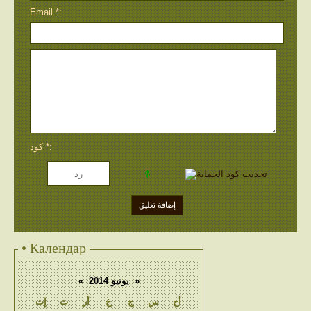
Email *:
كود *:
• Календар
«
يونيو 2014
»
أح
س
ج
خ
أر
ث
إث