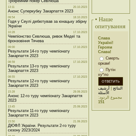
Трофейний покер Севлюша
13:11
20.10.2023
Анонс Суперкубку Закарпаття 2023
09:54
18.10.2023
• Наше
Годя у Сеулі дебютував за юнацьку збірну
опитування
України
10:28
17.10.2023
Чемпіонство Севлюша, ривок Медеї та
Слава
бронзовіння Тячева
Україні!
Героям
09:00
17.10.2023
Результати 14-го туру чемпіонату
Слава!
Закарпаття 2023
Смерть
08:59
17.10.2023
оркам!
Результати 13-го туру чемпіонату
Путін
Закарпаття 2023
ху*ло
08:55
17.10.2023
Результати 12-го туру чемпіонату
Закарпаття 2023
أرشيف
|
النتائج
15:28
29.09.2023
الأسئلة
Анонс 12-го туру чемпіонату Закарпаття
مجموع الردود:
2023
151
13:45
25.09.2023
Результати 11-го туру чемпіонату
Закарпаття 2023
15:50
21.09.2023
ДЮФЛ України. Результати 2-го туру
сезону 2023/2024