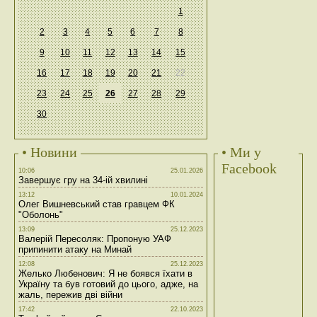
1
2
3
4
5
6
7
8
9
10
11
12
13
14
15
16
17
18
19
20
21
22
23
24
25
26
27
28
29
30
• Новини
• Ми у
Facebook
10:06
25.01.2026
Завершує гру на 34-ій хвилині
13:12
10.01.2024
Олег Вишневський став гравцем ФК
"Оболонь"
13:09
25.12.2023
Валерій Пересоляк: Пропоную УАФ
припинити атаку на Минай
12:08
25.12.2023
Желько Любенович: Я не боявся їхати в
Україну та був готовий до цього, адже, на
жаль, пережив дві війни
17:42
22.10.2023