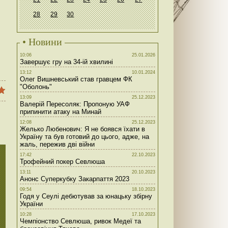
28
29
30
• Новини
10:06
25.01.2026
Завершує гру на 34-ій хвилині
13:12
10.01.2024
Олег Вишневський став гравцем ФК
"Оболонь"
13:09
25.12.2023
Валерій Пересоляк: Пропоную УАФ
припинити атаку на Минай
12:08
25.12.2023
Желько Любенович: Я не боявся їхати в
Україну та був готовий до цього, адже, на
жаль, пережив дві війни
17:42
22.10.2023
Трофейний покер Севлюша
13:11
20.10.2023
Анонс Суперкубку Закарпаття 2023
09:54
18.10.2023
Годя у Сеулі дебютував за юнацьку збірну
України
10:28
17.10.2023
Чемпіонство Севлюша, ривок Медеї та