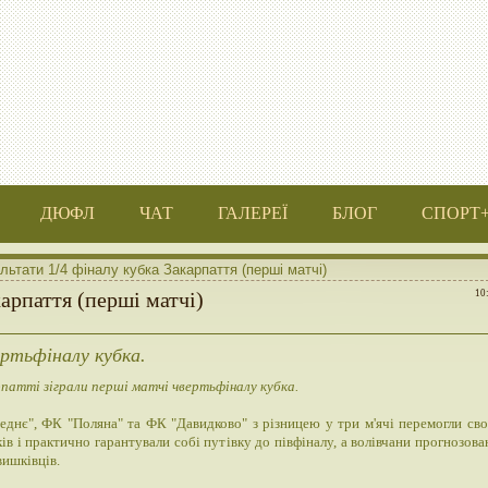
ДЮФЛ
ЧАТ
ГАЛЕРЕЇ
БЛОГ
СПОРТ
льтати 1/4 фіналу кубка Закарпаття (перші матчі)
карпаття (перші матчі)
10
ртьфіналу кубка.
патті зіграли перші матчі чвертьфіналу кубка.
днє", ФК "Поляна" та ФК "Давидково" з різницею у три м'ячі перемогли сво
ів і практично гарантували собі путівку до півфіналу, а волівчани прогнозова
вишківців.