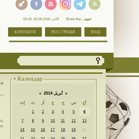
الأحد, 09.08.2026, 09:49
Вітаю Вас
,
ضيف
!
КОНТАКТИ
РЕЄСТРАЦІЯ
ВХІД
+
• Календар
:46
«
أبريل 2014
»
أح
س
ج
خ
أر
ث
إث
1
2
3
4
5
6
їх
7
8
9
10
11
12
13
но
14
15
16
17
18
19
20
21
22
23
24
25
26
27