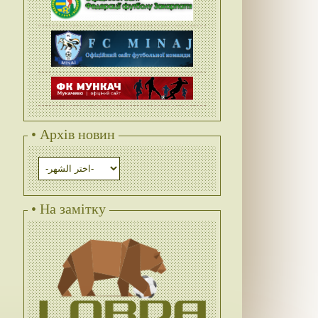
• Архів новин
• На замітку