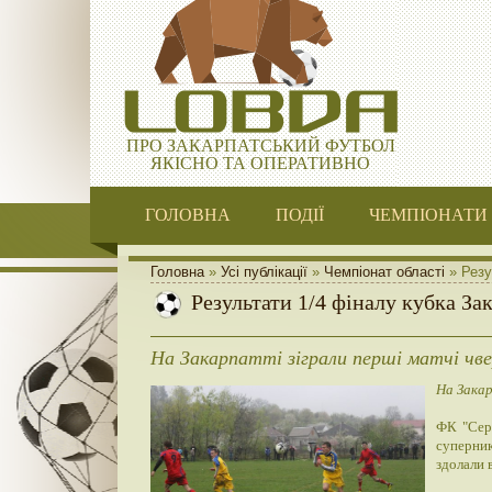
ПРО ЗАКАРПАТСЬКИЙ ФУТБОЛ
ЯКІСНО ТА ОПЕРАТИВНО
ГОЛОВНА
ПОДІЇ
ЧЕМПІОНАТИ
Головна
»
Усі публікації
»
Чемпіонат області
» Резу
Результати 1/4 фіналу кубка За
На Закарпатті зіграли перші матчі чве
На Закар
ФК "Сере
суперник
здолали 