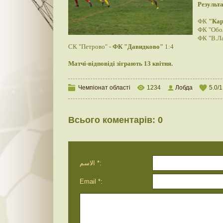
Результа
ФК
"Кар
ФК "Обол
ФК "В.Ла
СК "Петрово" -
ФК "Давидково"
1:4
Матчі-відповіді зіграють 13 квітня.
Чемпіонат області
1234
Лобда
5.0
/
1
Всього коментарів
:
0
الاسم *:
Email *: