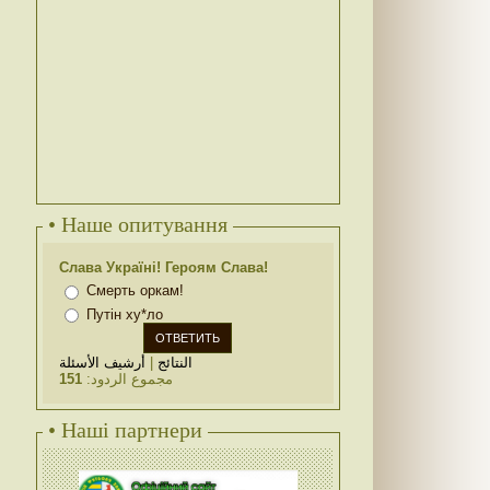
• Наше опитування
Слава Україні! Героям Слава!
Смерть оркам!
Путін ху*ло
أرشيف الأسئلة
|
النتائج
151
مجموع الردود:
• Наші партнери