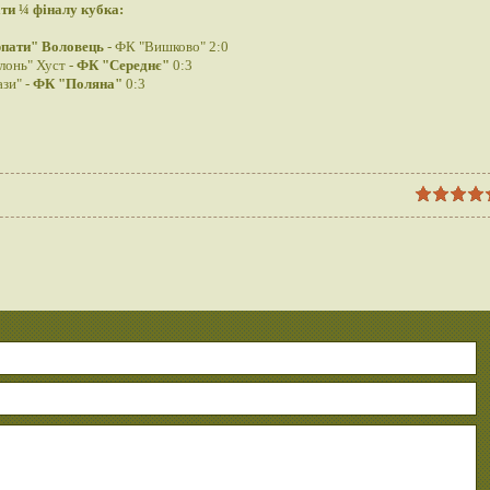
ти ¼ фіналу кубка:
пати" Воловець
- ФК "Вишково" 2:0
онь" Хуст -
ФК "Середнє"
0:3
зи" -
ФК "Поляна"
0:3