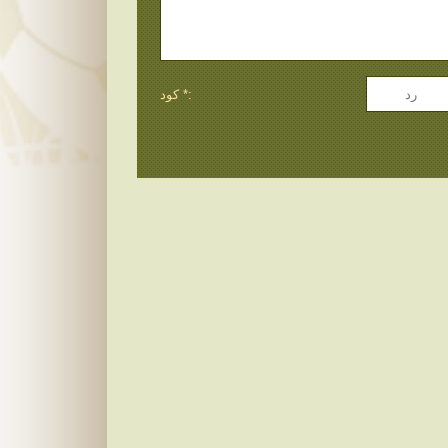
كود *: