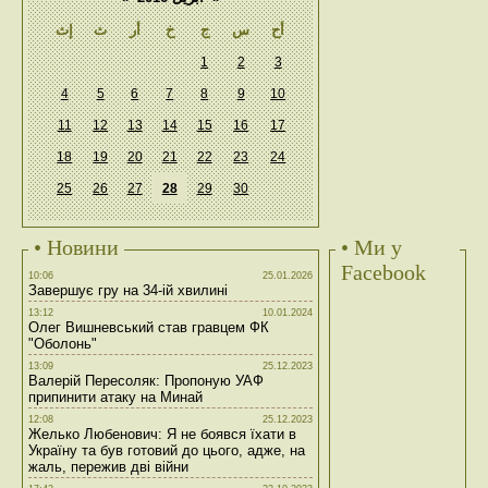
أح
س
ج
خ
أر
ث
إث
1
2
3
4
5
6
7
8
9
10
11
12
13
14
15
16
17
18
19
20
21
22
23
24
25
26
27
28
29
30
• Новини
• Ми у
Facebook
10:06
25.01.2026
Завершує гру на 34-ій хвилині
13:12
10.01.2024
Олег Вишневський став гравцем ФК
"Оболонь"
13:09
25.12.2023
Валерій Пересоляк: Пропоную УАФ
припинити атаку на Минай
12:08
25.12.2023
Желько Любенович: Я не боявся їхати в
Україну та був готовий до цього, адже, на
жаль, пережив дві війни