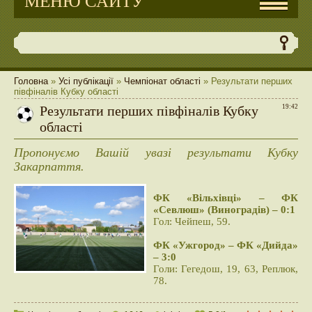
МЕНЮ САЙТУ
Головна
»
Усі публікації
»
Чемпіонат області
» Результати перших
півфіналів Кубку області
Результати перших півфіналів Кубку
19:42
області
Пропонуємо Вашій увазі результати Кубку
Закарпаття.
ФК «Вільхівці» – ФК
«Севлюш» (Виноградів) – 0:1
Гол: Чейпеш, 59.
ФК «Ужгород» – ФК «Дийда»
– 3:0
Голи: Гегедош, 19, 63, Реплюк,
78.