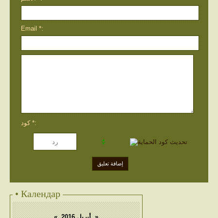
Email *:
كود *:
• Календар
«
أبريل 2016
»