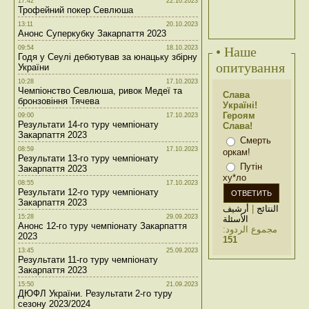
17:42
22.10.2023
Трофейний покер Севлюша
13:11
20.10.2023
Анонс Суперкубку Закарпаття 2023
09:54
18.10.2023
• Наше
Годя у Сеулі дебютував за юнацьку збірну
опитування
України
10:28
17.10.2023
Чемпіонство Севлюша, ривок Медеї та
Слава
бронзовіння Тячева
Україні!
Героям
09:00
17.10.2023
Результати 14-го туру чемпіонату
Слава!
Закарпаття 2023
Смерть
08:59
17.10.2023
оркам!
Результати 13-го туру чемпіонату
Путін
Закарпаття 2023
ху*ло
08:55
17.10.2023
Результати 12-го туру чемпіонату
Закарпаття 2023
أرشيف
|
النتائج
15:28
29.09.2023
الأسئلة
Анонс 12-го туру чемпіонату Закарпаття
مجموع الردود:
2023
151
13:45
25.09.2023
Результати 11-го туру чемпіонату
Закарпаття 2023
15:50
21.09.2023
ДЮФЛ України. Результати 2-го туру
сезону 2023/2024