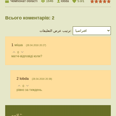
Чемпіонат області
1646
lobda
5.0
/
1
Всього коментарів
:
2
ترتيب عرض التعليقات:
1
міша
(28.04.2016 20:27)
0
матчі-відповіді коли?
2
lobda
(28.04.2016 20:38)
0
рівно за тиждень.
الاسم *: