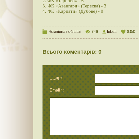
2. ФК «Терново» - 6
3. ФК «Авангард» (Тересва) - 3
4. ФК «Карпати» (Дубове) - 0
Чемпіонат області
746
lobda
0.0
/
0
Всього коментарів
:
0
الاسم *:
Email *: