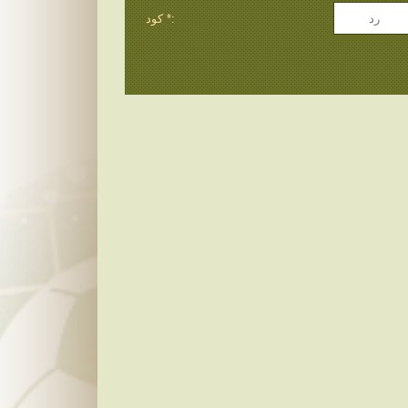
كود *: