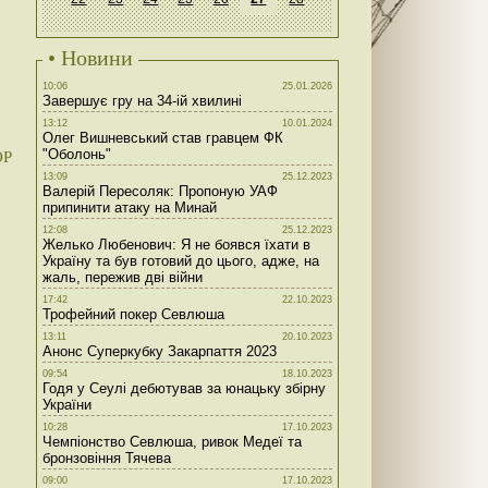
• Новини
10:06
25.01.2026
Завершує гру на 34-ій хвилині
13:12
10.01.2024
Олег Вишневський став гравцем ФК
"Оболонь"
ОР
13:09
25.12.2023
Валерій Пересоляк: Пропоную УАФ
припинити атаку на Минай
12:08
25.12.2023
Желько Любенович: Я не боявся їхати в
Україну та був готовий до цього, адже, на
жаль, пережив дві війни
17:42
22.10.2023
Трофейний покер Севлюша
13:11
20.10.2023
Анонс Суперкубку Закарпаття 2023
09:54
18.10.2023
Годя у Сеулі дебютував за юнацьку збірну
України
10:28
17.10.2023
Чемпіонство Севлюша, ривок Медеї та
бронзовіння Тячева
09:00
17.10.2023