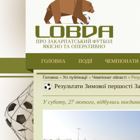
ПРО ЗАКАРПАТСЬКИЙ ФУТБОЛ
ЯКІСНО ТА ОПЕРАТИВНО
ГОЛОВНА
ПОДІЇ
ЧЕМПІОНАТИ
Головна
»
Усі публікації
»
Чемпіонат області
» Резу
Результати Зимової першості Зак
У суботу, 27 лютого, відбулись поєдин