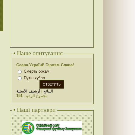
• Наше опитування
Слава Україні! Героям Слава!
Смерть оркам!
Путін ху*ло
أرشيف الأسئلة
|
النتائج
151
مجموع الردود:
• Наші партнери