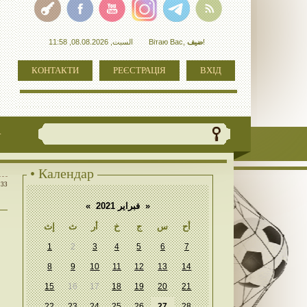
السبت, 08.08.2026, 11:58
Вітаю Вас
,
ضيف
!
КОНТАКТИ
РЕЄСТРАЦІЯ
ВХІД
+
• Календар
:33
«
فبراير 2021
»
أح
س
ج
خ
أر
ث
إث
1
2
3
4
5
6
7
8
9
10
11
12
13
14
15
16
17
18
19
20
21
22
23
24
25
26
27
28