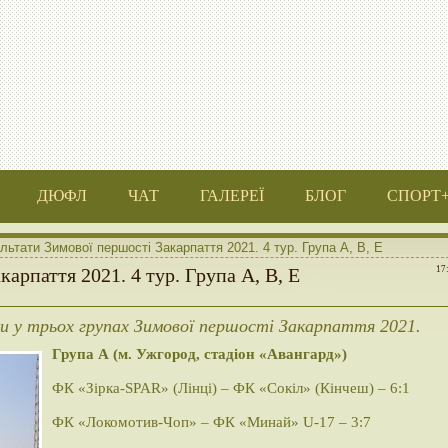
ДЮФЛ
ЧАТ
ГАЛЕРЕЇ
БЛОГ
СПОРТ
льтати Зимової першості Закарпаття 2021. 4 тур. Група A, B, E
арпаття 2021. 4 тур. Група A, B, E
17
ки у трьох групах Зимової першості Закарпаття 2021.
Група А (м. Ужгород, стадіон «Авангард»)
ФК «Зірка-SPAR» (Лінці) – ФК «Сокіл» (Кінчеш) – 6:1
ФК «Локомотив-Чоп» – ФК «Минай» U-17 – 3:7