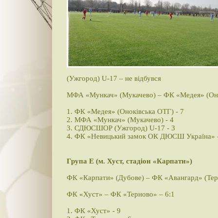
(Ужгород) U-17 – не відбувся
МФА «Мункач» (Мукачево) – ФК «Медея» (Оно
1. ФК «Медея» (Оноківська ОТГ) - 7
2. МФА «Мункач» (Мукачево) - 4
3. СДЮСШОР (Ужгород) U-17 - 3
4. ФК «Невицький замок ОК ДЮСШ Україна» -
Група Е (м. Хуст, стадіон «Карпати»)
ФК «Карпати» (Дубове) – ФК «Авангард» (Тере
ФК «Хуст» – ФК «Терново» – 6:1
1. ФК «Хуст» - 9