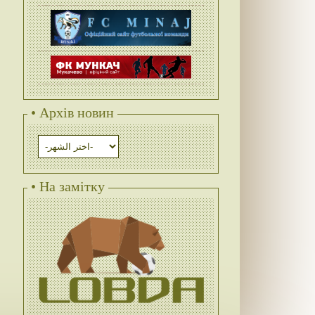
• Архів новин
• На замітку