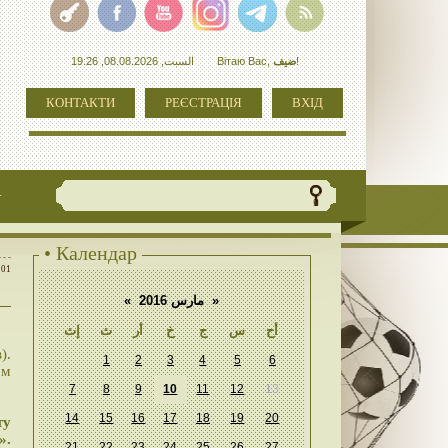
السبت, 08.08.2026, 19:26
Вітаю Вас
,
ضيف
!
КОНТАКТИ
РЕЄСТРАЦІЯ
ВХІД
+
• Календар
:01
«
مارس 2016
»
أح
س
ج
خ
أر
ث
إث
).
1
2
3
4
5
6
ом
7
8
9
10
11
12
13
14
15
16
17
18
19
20
ту
».
21
22
23
24
25
26
27