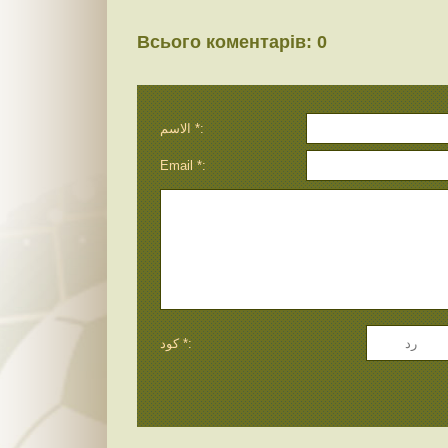
Всього коментарів
:
0
الاسم *:
Email *:
كود *: