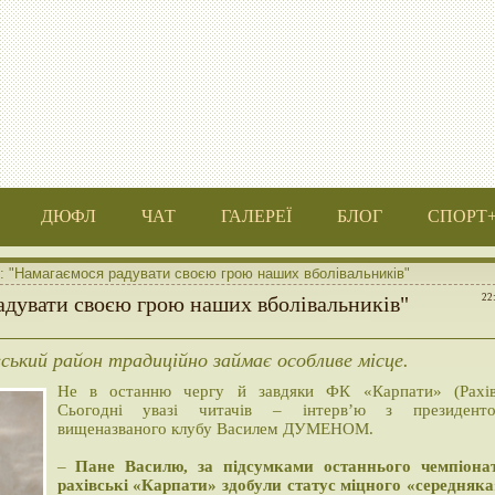
ДЮФЛ
ЧАТ
ГАЛЕРЕЇ
БЛОГ
СПОРТ
 "Намагаємося радувати своєю грою наших вболівальників"
адувати своєю грою наших вболівальників"
22
ський район традиційно займає особливе місце.
Не в останню чергу й завдяки ФК «Карпати» (Рахів
Сьогодні увазі читачів – інтерв’ю з президент
вищеназваного клубу Василем ДУМЕНОМ.
–
Пане Василю, за підсумками останнього чемпіона
рахівські «Карпати» здобули статус міцного «середняка