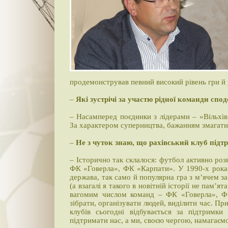
продемонстрував певний високий рівень гри й 
–
Які зустрічі за участю рідної команди сп
– Насамперед поєдинки з лідерами – «Вільхі
За характером суперництва, бажанням змагатися
–
Не з чуток знаю, що рахівський клуб під
– Історично так склалося: футбол активно роз
ФК «Говерла», ФК «Карпати». У 1990-х роках,
держава, так само й популярна гра з м’ячем за
(а взагалі я такого в новітній історії не пам’
вагомим числом команд – ФК «Говерла», Ф
зібрати, організувати людей, виділити час. 
клубів сьогодні відбувається за підтримки
підтримати нас, а ми, своєю чергою, намагаєм