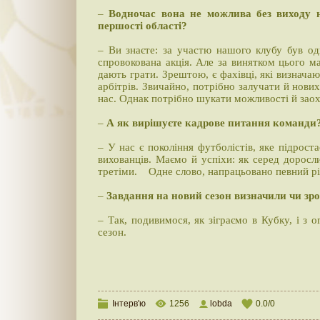
–
Водночас вона не можлива без виходу на
першості області?
– Ви знаєте: за участю нашого клубу був од
спровокована акція. Але за винятком цього м
дають грати. Зрештою, є фахівці, які визнача
арбітрів. Звичайно, потрібно залучати й нових
нас. Однак потрібно шукати можливості й зао
–
А як вирішуєте кадрове питання команди
– У нас є покоління футболістів, яке підрост
вихованців. Маємо й успіхи: як серед доросли
третіми. Одне слово, напрацьовано певний рів
–
Завдання на новий сезон визначили чи зр
– Так, подивимося, як зіграємо в Кубку, і з о
сезон.
Інтерв'ю
1256
lobda
0.0
/
0