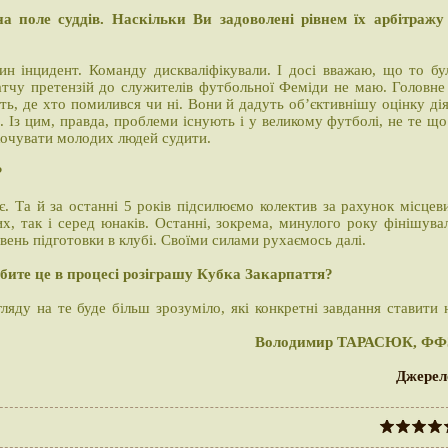
 поле суддів. Наскільки Ви задоволені рівнем їх арбітражу
ин інцидент. Команду дискваліфікували. І досі вважаю, що то бу
атчу претензій до служителів футбольної Феміди не маю. Головне
ють, де хто помилився чи ні. Вони й дадуть об’єктивнішу оцінку ді
. Із цим, правда, проблеми існують і у великому футболі, не те що
хочувати молодих людей судити.
?
ає. Та й за останні 5 років підсилюємо колектив за рахунок місцев
х, так і серед юнаків. Останні, зокрема, минулого року фінішува
ень підготовки в клубі. Своїми силами рухаємось далі.
обите це в процесі розіграшу Кубка Закарпаття?
гляду на те буде більш зрозуміло, які конкретні завдання ставити 
Володимир ТАРАСЮК, Ф
Джере