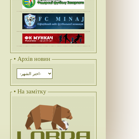
• Архів новин
• На замітку