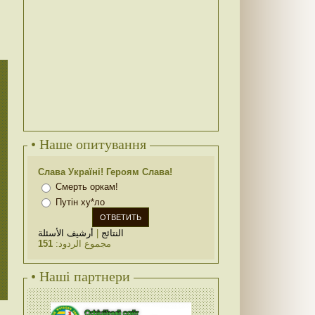
• Наше опитування
Слава Україні! Героям Слава!
Смерть оркам!
Путін ху*ло
أرشيف الأسئلة
|
النتائج
151
مجموع الردود:
• Наші партнери