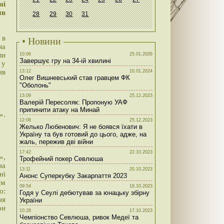
ні
ив
28
29
30
31
 в
• Новини
на
ли
10:06
25.01.2026
Завершує гру на 34-ій хвилині
 у
ив
13:12
10.01.2024
Олег Вишневський став гравцем ФК
"Оболонь"
13:09
25.12.2023
Валерій Пересоляк: Пропоную УАФ
припинити атаку на Минай
».
12:08
25.12.2023
Желько Любенович: Я не боявся їхати в
Україну та був готовий до цього, адже, на
жаль, пережив дві війни
17:42
22.10.2023
»,
Трофейний покер Севлюша
на
13:11
20.10.2023
ні
Анонс Суперкубку Закарпаття 2023
им
09:54
18.10.2023
о:
Годя у Сеулі дебютував за юнацьку збірну
ня
України
он
10:28
17.10.2023
Чемпіонство Севлюша, ривок Медеї та