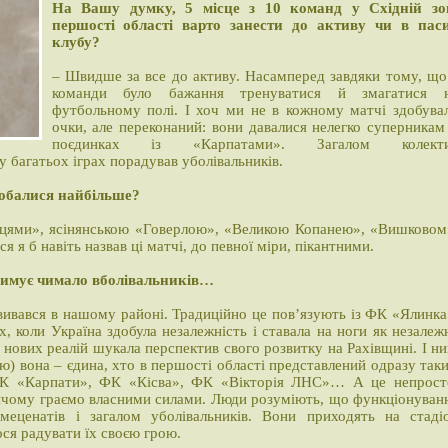
На Вашу думку, 5 місце з 10 команд у Східній зо
першості області варто занести до активу чи в пас
клубу?
– Швидше за все до активу. Насамперед завдяки тому, що
команди було бажання тренуватися й змагатися 
футбольному полі. І хоч ми не в кожному матчі здобува
очки, але переконаний: вони давалися нелегко суперникам
поєдинках із «Карпатами». Загалом колект
у багатьох іграх порадував уболівальників.
одобалися найбільше?
вцями», ясінянською «Говерлою», «Великою Копанею», «Вишковом
 я б навіть назвав ці матчі, до певної міри, пікантними.
тримує чимало вболівальників…
вивався в нашому районі. Традиційно це пов’язують із ФК «Ялинка
 коли Україна здобула незалежність і ставала на ноги як незалеж
 нових реалій шукала перспектив свого розвитку на Рахівщині. І ни
ятаю) вона – єдина, хто в першості області представлений одразу так
К «Карпати», ФК «Кісва», ФК «Вікторія ЛНС»… А це непрост
Причому граємо власними силами. Люди розуміють, що функціонуван
 меценатів і загалом уболівальників. Вони приходять на стаді
ося радувати їх своєю грою.