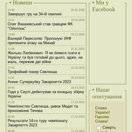
• Новини
• Ми у
Facebook
10:06
25.01.2026
Завершує гру на 34-ій хвилині
13:12
10.01.2024
Олег Вишневський став гравцем ФК
"Оболонь"
13:09
25.12.2023
Валерій Пересоляк: Пропоную УАФ
припинити атаку на Минай
12:08
25.12.2023
Желько Любенович: Я не боявся їхати в
Україну та був готовий до цього, адже, на
жаль, пережив дві війни
17:42
22.10.2023
Трофейний покер Севлюша
13:11
20.10.2023
Анонс Суперкубку Закарпаття 2023
09:54
18.10.2023
• Наше
Годя у Сеулі дебютував за юнацьку збірну
опитування
України
10:28
17.10.2023
Чемпіонство Севлюша, ривок Медеї та
Слава
бронзовіння Тячева
Україні!
Героям
09:00
17.10.2023
Результати 14-го туру чемпіонату
Слава!
Закарпаття 2023
Смерть
08:59
17.10.2023