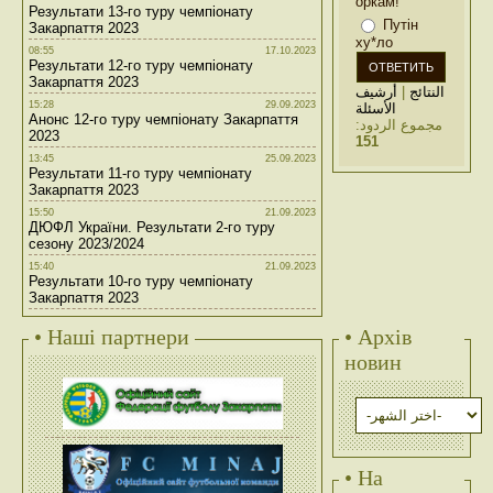
оркам!
Результати 13-го туру чемпіонату
Путін
Закарпаття 2023
ху*ло
08:55
17.10.2023
Результати 12-го туру чемпіонату
Закарпаття 2023
أرشيف
|
النتائج
15:28
29.09.2023
الأسئلة
Анонс 12-го туру чемпіонату Закарпаття
مجموع الردود:
2023
151
13:45
25.09.2023
Результати 11-го туру чемпіонату
Закарпаття 2023
15:50
21.09.2023
ДЮФЛ України. Результати 2-го туру
сезону 2023/2024
15:40
21.09.2023
Результати 10-го туру чемпіонату
Закарпаття 2023
• Наші партнери
• Архів
новин
• На