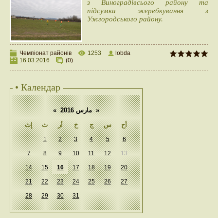
з Виноградівсього району та
підсумки жеребкування з
Ужгородського району.
Чемпіонат районів
1253
lobda
16.03.2016
(0)
• Календар
«
مارس 2016
»
أح
س
ج
خ
أر
ث
إث
1
2
3
4
5
6
7
8
9
10
11
12
13
14
15
16
17
18
19
20
21
22
23
24
25
26
27
28
29
30
31