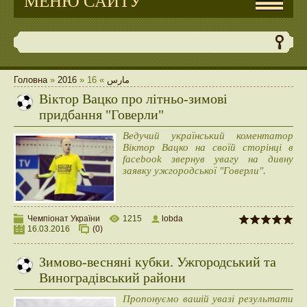
МЕНЮ САЙТУ
Головна
»
2016
»
16
»
مارس
Віктор Вацко про літньо-зимові
придбання "Говерли"
Ведучий український коментатор
Віктор Вацко на своїй сторінці в
facebook звернув увагу на дивну
заявку ужгородської "Говерли".
Чемпіонат України
1215
lobda
16.03.2016
(0)
Зимово-весняні кубки. Ужгородський та
Виноградівський райони
Пропонуємо вашій увазі результати