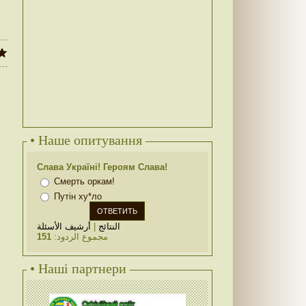
• Наше опитування
Слава Україні! Героям Слава!
Смерть оркам!
Путін ху*ло
أرشيف الأسئلة
|
النتائج
151
مجموع الردود:
• Наші партнери