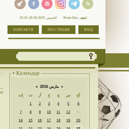
الخميس, 06.08.2026, 20:18
Вітаю Вас
,
ضيف
!
КОНТАКТИ
РЕЄСТРАЦІЯ
ВХІД
+
• Календар
«
مارس 2016
»
мі
أح
س
ج
خ
أر
ث
إث
1
2
3
4
5
6
7
8
9
10
11
12
13
14
15
16
17
18
19
20
21
22
23
24
25
26
27