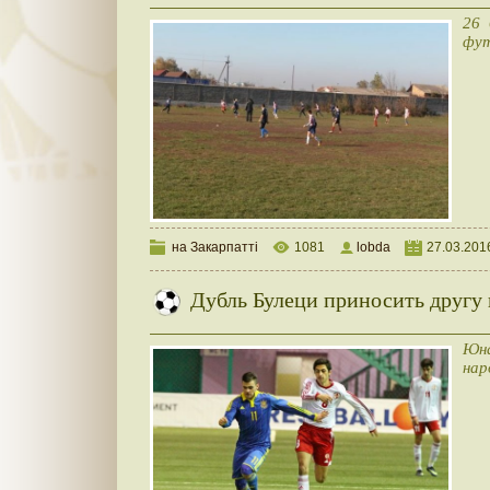
26 
фут
на Закарпатті
1081
lobda
27.03.201
Дубль Булеци приносить другу
Юн
нар