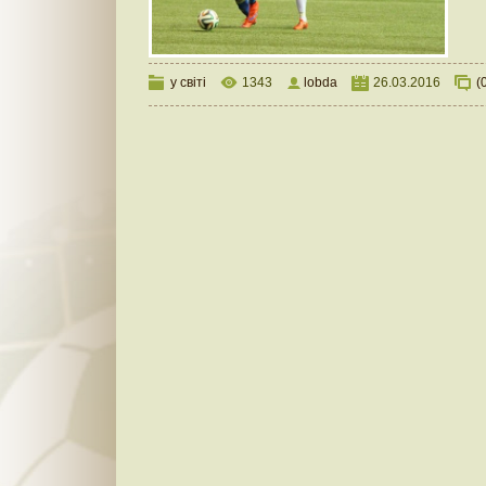
у світі
1343
lobda
26.03.2016
(