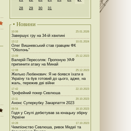
28
29
30
31
• Новини
10:06
25.01.2026
Завершує гру на 34-ій хвилині
13:12
10.01.2024
Олег Вишневський став гравцем ФК
"Оболонь"
13:09
25.12.2023
Валерій Пересоляк: Пропоную УАФ
припинити атаку на Минай
12:08
25.12.2023
Желько Любенович: Я не боявся їхати в
Україну та був готовий до цього, адже, на
жаль, пережив дві війни
17:42
22.10.2023
Трофейний покер Севлюша
13:11
20.10.2023
Анонс Суперкубку Закарпаття 2023
09:54
18.10.2023
Годя у Сеулі дебютував за юнацьку збірну
України
10:28
17.10.2023
Чемпіонство Севлюша, ривок Медеї та