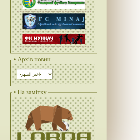
• Архів новин
• На замітку