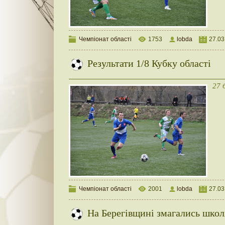
Чемпіонат області
1753
lobda
27.03
Результати 1/8 Кубку області
27 
Чемпіонат області
2001
lobda
27.03
На Берегівщині змагались школ