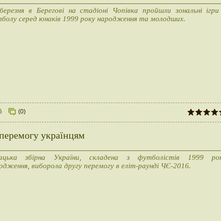
березня в Берегові на стадіоні Чопівка пройшли зональні ігри
болу серед юнаків 1999 року народження та молодших.
6
(0)
 перемогу українцям
ацька збірна України, складена з футболістів 1999 ро
одження, виборола другу перемогу в еліт-раунді ЧЄ-2016.