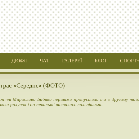
ДЮФЛ
ЧАТ
ГАЛЕРЕЇ
БЛОГ
СПОРТ
реграє «Середнє» (ФОТО)
опічні Мирослава Бабяка першими пропустили та в другому тай
вняли рахунок і по пенальті виявились сильнішими.