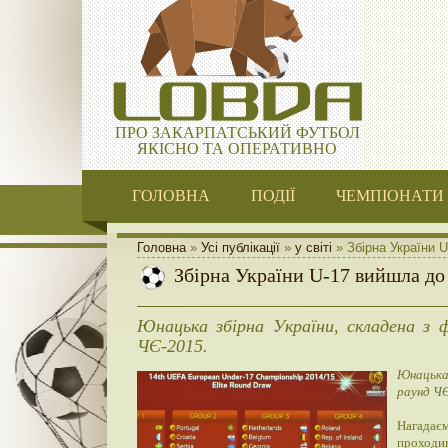
ПРО ЗАКАРПАТСЬКИЙ ФУТБОЛ
ЯКІСНО ТА ОПЕРАТИВНО
ГОЛОВНА
ПОДІЇ
ЧЕМПІОНАТИ
Головна
»
Усі публікації
»
у світі
» Збірна України 
Збірна України U-17 вийшла до
Юнацька збірна України, складена з 
ЧЄ-2015.
Юнацька 
раунд ЧЄ
Нагадаєм
проходив