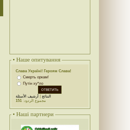
• Наше опитування
Слава Україні! Героям Слава!
Смерть оркам!
Путін ху*ло
أرشيف الأسئلة
|
النتائج
151
مجموع الردود:
• Наші партнери