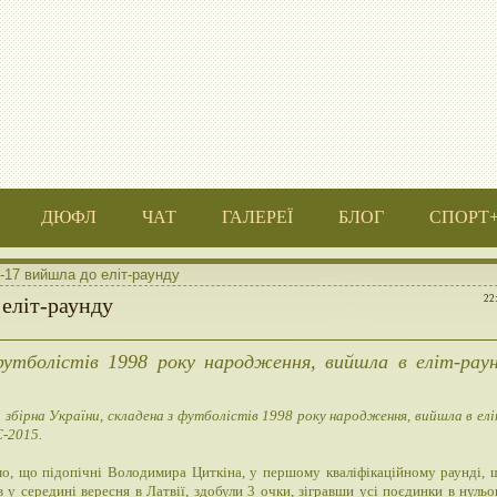
ДЮФЛ
ЧАТ
ГАЛЕРЕЇ
БЛОГ
СПОРТ
U-17 вийшла до еліт-раунду
 еліт-раунду
22
футболістів 1998 року народження, вийшла в еліт-рау
збірна України, складена з футболістів 1998 року народження, вийшла в елі
-2015.
о, що підопічні Володимира Циткіна, у першому кваліфікаційному раунді, 
 у середині вересня в Латвії, здобули 3 очки, зігравши усі поєдинки в нульо