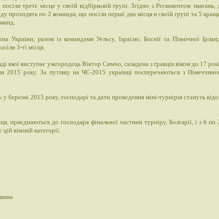
 посіли третє місце у своїй відбірковій групі. Згідно з Регламентом змагань, 
нду проходять по 2 команди, що посіли перші два місця в своїй групі та 5 кращ
оманд.
рна України, разом із командами Уельсу, Ізраїлю, Боснії та Північної Ірланд
осіли 3-ті місця.
аді якої виступає ужгородець Віктор Симчо, складена з гравців віком до 17 рокі
опи 2015 року. За путівку на ЧЄ-2015 українці посперечаються з Німеччино
у березні 2015 року, господарі та дати проведення міні-турнірів стануть відо
ця, приєднаються до господаря фінальної частини турніру, Болгарії, і з 6 по 
цій віковій категорії.
овина