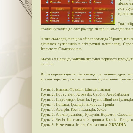
нічию та
еліт-рау
третіх к
Тож, збі
кваліфікувались до еліт-раунду, як кращі команди, що п
А вже сьогодні, юнацька збірна команда України, в скл
дізналася суперників в еліт-раунді чемпіонату Євр
Італією та Словаччиною.
Матчі еліт-раунду континентальної першості пройдуть 
пізніше.
Вісім переможців та сім команд, що зайняли другі міс
травня боротимуться за головний футбольний трофей у 
Група 1: Іспанія, Франція, Швеція, Ізраїль
Група 2: Португалія, Хорватія, Сербія, Азербайджан
Група 3: Нідерланди, Бельгія, Грузія, Північна Ірландія
Група 4: Польща, Ірландія, Білорусь, Греція
Група 5: Австрія, Росія, Ісландія, Уельс
Група 6: Англія (чемпіон), Румунія, Норвегія, Словенія
Група 7: Чехія, Шотландія, Угорщина, Боснія і Герцег
Група 8: Німеччина, Італія, Словаччина,
УКРАЇНА