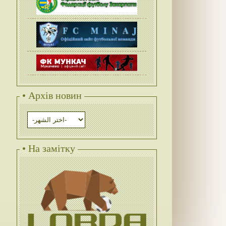
• Архів новин
• На замітку