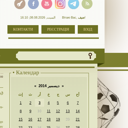
السبت, 08.08.2026, 16:10
Вітаю Вас
,
ضيف
!
КОНТАКТИ
РЕЄСТРАЦІЯ
ВХІД
+
• Календар
:00
«
ديسمبر 2014
»
нд
أح
س
ج
خ
أر
ث
إث
1
2
3
4
5
6
7
т-
8
9
10
11
12
13
14
15
16
17
18
19
20
21
що
ву
22
23
24
25
26
27
28