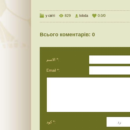
у світі
829
lobda
0.0
/
0
Всього коментарів
:
0
الاسم *:
Email *:
كود *: