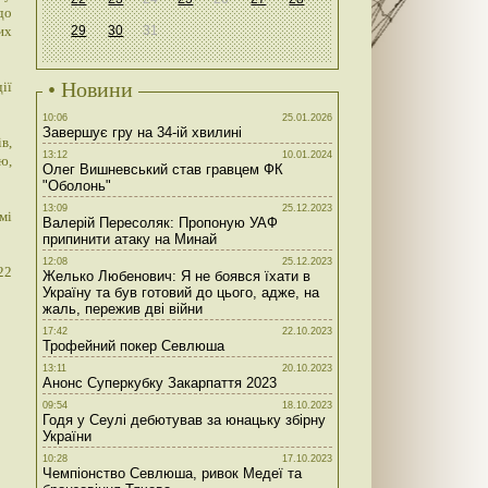
до
их
29
30
31
• Новини
ії
10:06
25.01.2026
Завершує гру на 34-ій хвилині
в,
13:12
10.01.2024
ю,
Олег Вишневський став гравцем ФК
"Оболонь"
13:09
25.12.2023
мі
Валерій Пересоляк: Пропоную УАФ
припинити атаку на Минай
12:08
25.12.2023
22
Желько Любенович: Я не боявся їхати в
Україну та був готовий до цього, адже, на
жаль, пережив дві війни
17:42
22.10.2023
Трофейний покер Севлюша
13:11
20.10.2023
Анонс Суперкубку Закарпаття 2023
09:54
18.10.2023
Годя у Сеулі дебютував за юнацьку збірну
України
10:28
17.10.2023
Чемпіонство Севлюша, ривок Медеї та