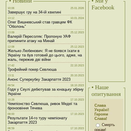
• Новини
• Ми у
Facebook
10:06
25.01.2026
Завершує гру на 34-ій хвилині
13:12
10.01.2024
Олег Вишневський став гравцем ФК
"Оболонь"
13:09
25.12.2023
Валерій Пересоляк: Пропоную УАФ
припинити атаку на Минай
12:08
25.12.2023
Желько Любенович: Я не боявся їхати в
Україну та був готовий до цього, адже, на
жаль, пережив дві війни
17:42
22.10.2023
Трофейний покер Севлюша
13:11
20.10.2023
Анонс Суперкубку Закарпаття 2023
09:54
18.10.2023
• Наше
Годя у Сеулі дебютував за юнацьку збірну
опитування
України
10:28
17.10.2023
Чемпіонство Севлюша, ривок Медеї та
Слава
бронзовіння Тячева
Україні!
Героям
09:00
17.10.2023
Результати 14-го туру чемпіонату
Слава!
Закарпаття 2023
Смерть
08:59
17.10.2023
оркам!