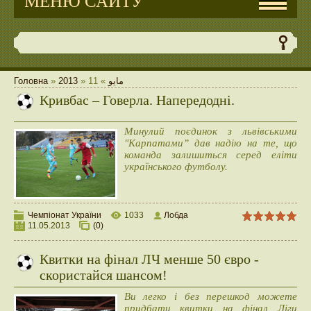
МЕНЮ САЙТУ
Головна
»
2013
»
11
»
مايو
Кривбас – Говерла. Напередодні.
Минулий поєдинок з львівськими
"Карпатами” дав надію на те, що
команда залишиться серед еліти
українського футболу.
Чемпіонат України
1033
Лобда
11.05.2013
(0)
Квитки на фінал ЛЧ менше 50 євро -
скористайся шансом!
Ви легко і без перешкод можете
придбати квитки на фінал Ліги