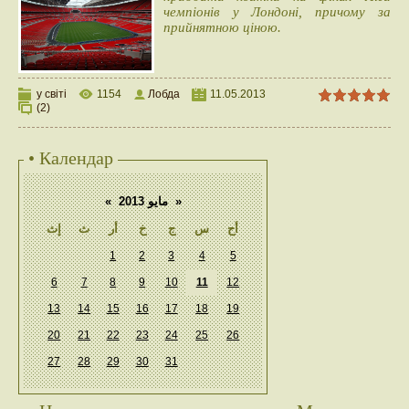
чемпіонів у Лондоні, причому за
прийнятною ціною.
у світі
1154
Лобда
11.05.2013
(2)
• Календар
«
مايو 2013
»
أح
س
ج
خ
أر
ث
إث
1
2
3
4
5
6
7
8
9
10
11
12
13
14
15
16
17
18
19
20
21
22
23
24
25
26
27
28
29
30
31