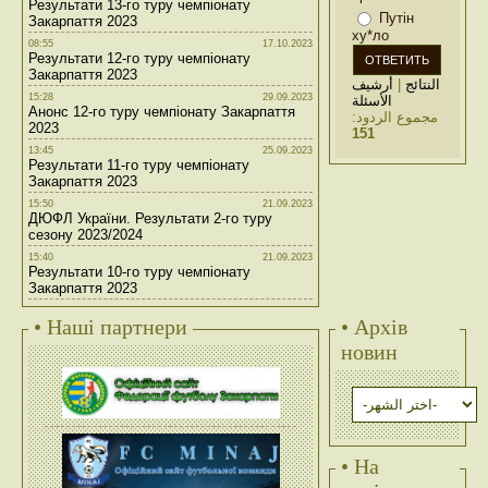
Результати 13-го туру чемпіонату
Путін
Закарпаття 2023
ху*ло
08:55
17.10.2023
Результати 12-го туру чемпіонату
Закарпаття 2023
أرشيف
|
النتائج
15:28
29.09.2023
الأسئلة
Анонс 12-го туру чемпіонату Закарпаття
مجموع الردود:
2023
151
13:45
25.09.2023
Результати 11-го туру чемпіонату
Закарпаття 2023
15:50
21.09.2023
ДЮФЛ України. Результати 2-го туру
сезону 2023/2024
15:40
21.09.2023
Результати 10-го туру чемпіонату
Закарпаття 2023
• Наші партнери
• Архів
новин
• На