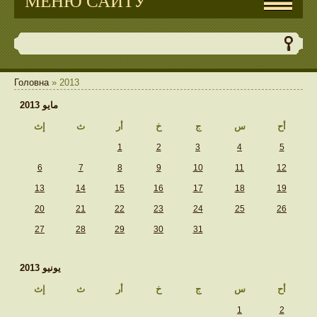
МЕНЮ САЙТУ
Головна
»
2013
مايو 2013
أح
س
ج
خ
أر
ث
إث
1
2
3
4
5
6
7
8
9
10
11
12
13
14
15
16
17
18
19
20
21
22
23
24
25
26
27
28
29
30
31
يونيو 2013
أح
س
ج
خ
أر
ث
إث
1
2