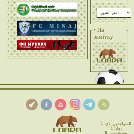
• На
замітку
1
المتواجدون الآن:
1
زوار:
0
مستخدمين: