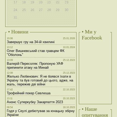
17
18
19
20
21
22
23
24
25
26
27
28
29
30
31
• Новини
• Ми у
Facebook
10:06
25.01.2026
Завершує гру на 34-ій хвилині
13:12
10.01.2024
Олег Вишневський став гравцем ФК
"Оболонь"
13:09
25.12.2023
Валерій Пересоляк: Пропоную УАФ
припинити атаку на Минай
12:08
25.12.2023
Желько Любенович: Я не боявся їхати в
Україну та був готовий до цього, адже, на
жаль, пережив дві війни
17:42
22.10.2023
Трофейний покер Севлюша
13:11
20.10.2023
Анонс Суперкубку Закарпаття 2023
09:54
18.10.2023
• Наше
Годя у Сеулі дебютував за юнацьку збірну
опитування
України