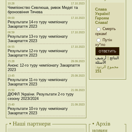
10:28
17.10.2023
Чемпіонство Севлюша, ривок Медеї та
Слава
бронзовіння Тячева
Україні!
Героям
09:00
17.10.2023
Результати 14-го туру чемпіонату
Слава!
Закарпаття 2023
Смерть
08:59
17.10.2023
оркам!
Результати 13-го туру чемпіонату
Путін
Закарпаття 2023
ху*ло
08:55
17.10.2023
Результати 12-го туру чемпіонату
Закарпаття 2023
أرشيف
|
النتائج
15:28
29.09.2023
الأسئلة
Анонс 12-го туру чемпіонату Закарпаття
مجموع الردود:
2023
151
13:45
25.09.2023
Результати 11-го туру чемпіонату
Закарпаття 2023
15:50
21.09.2023
ДЮФЛ України. Результати 2-го туру
сезону 2023/2024
15:40
21.09.2023
Результати 10-го туру чемпіонату
Закарпаття 2023
• Наші партнери
• Архів
новин