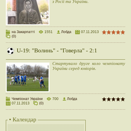
з Росії та України.
на Закарпатті
1551
Лобда
07.11.2013
(0)
U-19: "Волинь" - "Говерла" - 2:1
Стартувало друге коло чемпіонату
України серед юніорів.
Чемпіонат України
700
Лобда
07.11.2013
(0)
• Календар