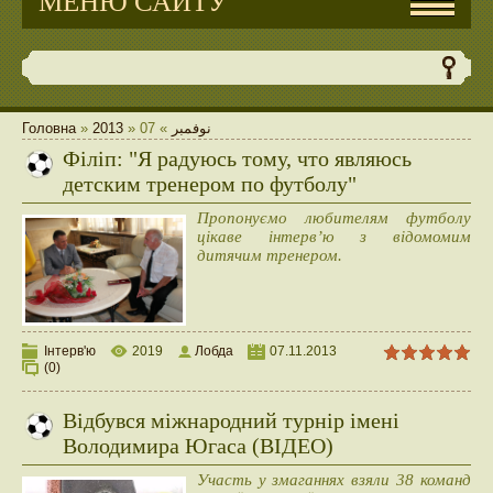
МЕНЮ САЙТУ
Головна
»
2013
»
07
»
نوفمبر
Філіп: "Я радуюсь тому, что являюсь
детским тренером по футболу"
Пропонуємо любителям футболу
цікаве інтерв’ю з відомомим
дитячим тренером.
Інтерв'ю
2019
Лобда
07.11.2013
(0)
Відбувся міжнародний турнір імені
Володимира Югаса (ВІДЕО)
Участь у змаганнях взяли 38 команд