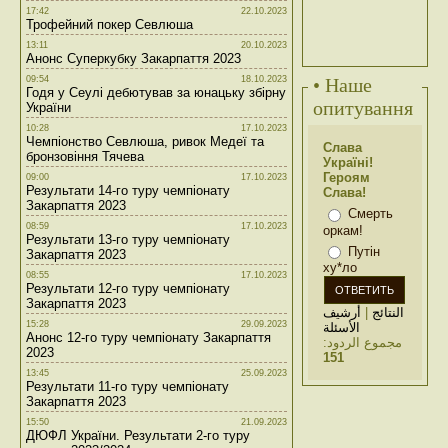
17:42
22.10.2023
Трофейний покер Севлюша
13:11
20.10.2023
Анонс Суперкубку Закарпаття 2023
09:54
18.10.2023
• Наше
Годя у Сеулі дебютував за юнацьку збірну
опитування
України
10:28
17.10.2023
Чемпіонство Севлюша, ривок Медеї та
Слава
бронзовіння Тячева
Україні!
Героям
09:00
17.10.2023
Результати 14-го туру чемпіонату
Слава!
Закарпаття 2023
Смерть
08:59
17.10.2023
оркам!
Результати 13-го туру чемпіонату
Путін
Закарпаття 2023
ху*ло
08:55
17.10.2023
Результати 12-го туру чемпіонату
Закарпаття 2023
أرشيف
|
النتائج
15:28
29.09.2023
الأسئلة
Анонс 12-го туру чемпіонату Закарпаття
مجموع الردود:
2023
151
13:45
25.09.2023
Результати 11-го туру чемпіонату
Закарпаття 2023
15:50
21.09.2023
ДЮФЛ України. Результати 2-го туру