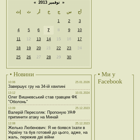
«
نوفمبر 2013
»
أح
س
ج
خ
أر
ث
إث
1
2
3
4
5
6
7
8
9
10
11
12
13
14
15
16
17
18
19
20
21
22
23
24
25
26
27
28
29
30
• Новини
• Ми у
Facebook
10:06
25.01.2026
Завершує гру на 34-ій хвилині
13:12
10.01.2024
Олег Вишневський став гравцем ФК
"Оболонь"
13:09
25.12.2023
Валерій Пересоляк: Пропоную УАФ
припинити атаку на Минай
12:08
25.12.2023
Желько Любенович: Я не боявся їхати в
Україну та був готовий до цього, адже, на
жаль, пережив дві війни