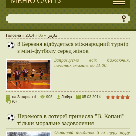
МЕНЮ САЙТУ
Головна
»
2014
»
05
»
مارس
8 Березня відбудеться міжнародний турнір
з міні-футболу серед жінок
Запрошуємо всіх бажаючих,
початок змагань об 11.00.
на Закарпатті
905
Лобда
05.03.2014
(0)
Перемога в лотереї принесла "В. Копані"
тільки моральне задоволення
Останній поєдинок 5-го туру туру