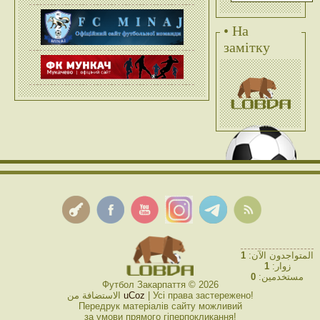
• На
замітку
1
المتواجدون الآن:
1
زوار:
0
مستخدمين:
Футбол Закарпаття © 2026
الاستضافة من
uCoz
| Усі права застережено!
Передрук матеріалів сайту можливий
за умови прямого гіперпокликання!