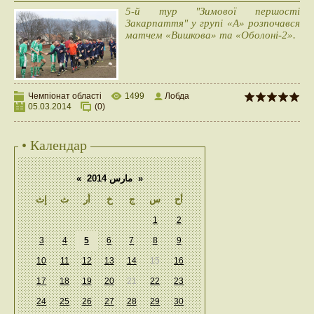
5-й тур "Зимової першості
Закарпаття" у групі «А» розпочався
матчем «Вишкова» та «Оболоні-2».
Чемпіонат області
1499
Лобда
05.03.2014
(0)
• Календар
«
مارس 2014
»
أح
س
ج
خ
أر
ث
إث
1
2
3
4
5
6
7
8
9
10
11
12
13
14
15
16
17
18
19
20
21
22
23
24
25
26
27
28
29
30