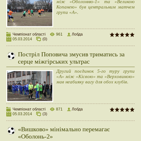
між «Оболонню-1» та «Великою
Копанею» був центральним матчем
групи «А».
Чемпіонат області
961
Лобда
05.03.2014
(0)
Постріл Поповича змусив триматись за
серце міжгірських ультрас
Другий поєдинок 5-го туру групи
«А» між «Кісвою» та «Верховиною»
мав неабияку вагу для обох клубів.
Чемпіонат області
871
Лобда
05.03.2014
(3)
«Вишково» мінімально перемагає
«Оболонь-2»