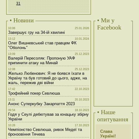
31
• Новини
• Ми у
Facebook
10:06
25.01.2026
Завершує гру на 34-ій хвилині
13:12
10.01.2024
Олег Вишневський став гравцем ФК
"Оболонь"
13:09
25.12.2023
Валерій Пересоляк: Пропоную УАФ
припинити атаку на Минай
12:08
25.12.2023
Желько Любенович: Я не боявся їхати в
Україну та був готовий до цього, адже, на
жаль, пережив дві війни
17:42
22.10.2023
Трофейний покер Севлюша
13:11
20.10.2023
Анонс Суперкубку Закарпаття 2023
09:54
18.10.2023
• Наше
Годя у Сеулі дебютував за юнацьку збірну
опитування
України
10:28
17.10.2023
Чемпіонство Севлюша, ривок Медеї та
Слава
бронзовіння Тячева
Україні!