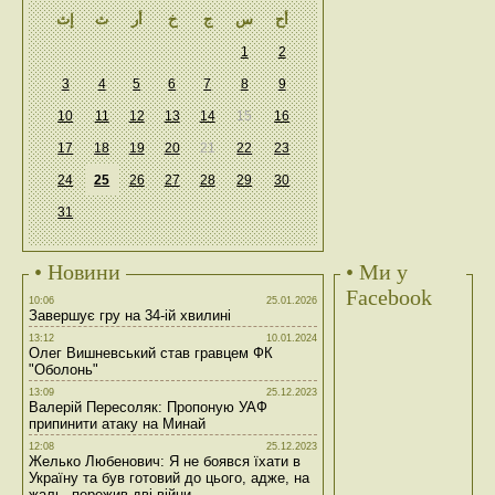
أح
س
ج
خ
أر
ث
إث
1
2
3
4
5
6
7
8
9
10
11
12
13
14
15
16
17
18
19
20
21
22
23
24
25
26
27
28
29
30
31
• Новини
• Ми у
Facebook
10:06
25.01.2026
Завершує гру на 34-ій хвилині
13:12
10.01.2024
Олег Вишневський став гравцем ФК
"Оболонь"
13:09
25.12.2023
Валерій Пересоляк: Пропоную УАФ
припинити атаку на Минай
12:08
25.12.2023
Желько Любенович: Я не боявся їхати в
Україну та був готовий до цього, адже, на
жаль, пережив дві війни