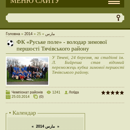
МЕНЮ САЙТУ
Головна
»
2014
»
25
»
مارس
ФК «Руське поле» - володар зимової
першості Тячівського району
У Тячеві, 24 березня, на стадіоні ім.
Л. Бийреша став відомий
переможець кубка зимової першості
Тячівського району.
Чемпіонат районів
1241
Лобда
25.03.2014
(0)
• Календар
«
مارس 2014
»