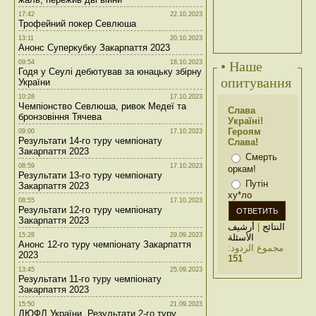
17:42
22.10.2023
Трофейний покер Севлюша
13:11
20.10.2023
Анонс Суперкубку Закарпаття 2023
09:54
18.10.2023
• Наше
Годя у Сеулі дебютував за юнацьку збірну
опитування
України
10:28
17.10.2023
Чемпіонство Севлюша, ривок Медеї та
Слава
бронзовіння Тячева
Україні!
Героям
09:00
17.10.2023
Результати 14-го туру чемпіонату
Слава!
Закарпаття 2023
Смерть
08:59
17.10.2023
оркам!
Результати 13-го туру чемпіонату
Путін
Закарпаття 2023
ху*ло
08:55
17.10.2023
Результати 12-го туру чемпіонату
Закарпаття 2023
أرشيف
|
النتائج
15:28
29.09.2023
الأسئلة
Анонс 12-го туру чемпіонату Закарпаття
مجموع الردود:
2023
151
13:45
25.09.2023
Результати 11-го туру чемпіонату
Закарпаття 2023
15:50
21.09.2023
ДЮФЛ України. Результати 2-го туру