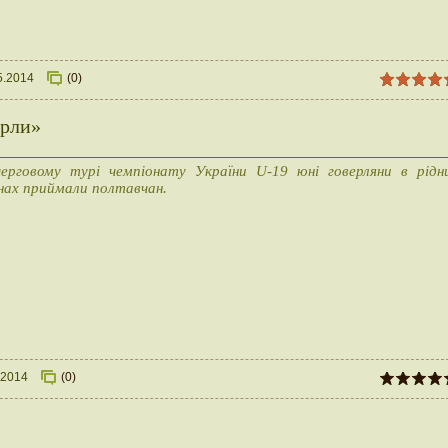
5.2014
(0)
ерли»
ерговому турі чемпіонату України U-19 юні говерляни в рідн
нах приймали полтавчан.
.2014
(0)