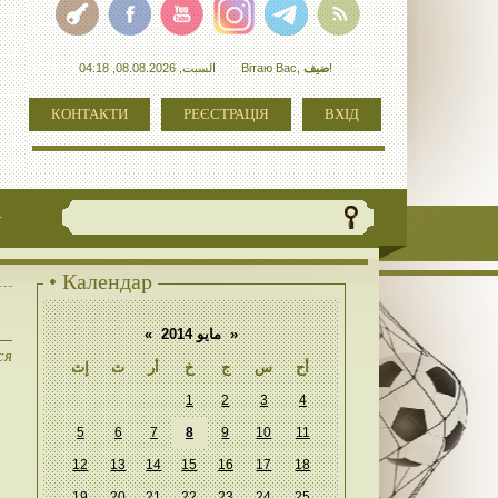
السبت, 08.08.2026, 04:18
Вітаю Вас
,
ضيف
!
КОНТАКТИ
РЕЄСТРАЦІЯ
ВХІД
+
• Календар
«
مايو 2014
»
ся
أح
س
ج
خ
أر
ث
إث
1
2
3
4
5
6
7
8
9
10
11
12
13
14
15
16
17
18
19
20
21
22
23
24
25