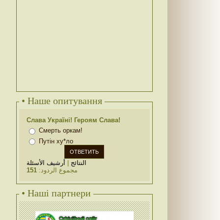
• Наше опитування
Слава Україні! Героям Слава!
Смерть оркам!
Путін ху*ло
أرشيف الأسئلة
|
النتائج
151
مجموع الردود:
• Наші партнери