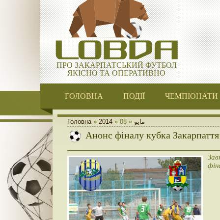
ПРО ЗАКАРПАТСЬКИЙ ФУТБОЛ
ЯКІСНО ТА ОПЕРАТИВНО
ГОЛОВНА
ПОДІЇ
ЧЕМПІОНАТИ
Головна
»
2014
»
08
»
مايو
Анонс фіналу кубка Закарпаття
Зав
фін