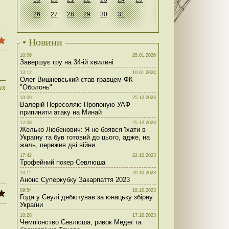
26
27
28
29
30
31
• Новини
10:06
25.01.2026
Завершує гру на 34-ій хвилині
13:12
10.01.2024
Олег Вишневський став гравцем ФК
их
"Оболонь"
13:09
25.12.2023
Валерій Пересоляк: Пропоную УАФ
припинити атаку на Минай
12:08
25.12.2023
Желько Любенович: Я не боявся їхати в
Україну та був готовий до цього, адже, на
жаль, пережив дві війни
17:42
22.10.2023
Трофейний покер Севлюша
13:11
20.10.2023
Анонс Суперкубку Закарпаття 2023
09:54
18.10.2023
Годя у Сеулі дебютував за юнацьку збірну
України
10:28
17.10.2023
Чемпіонство Севлюша, ривок Медеї та