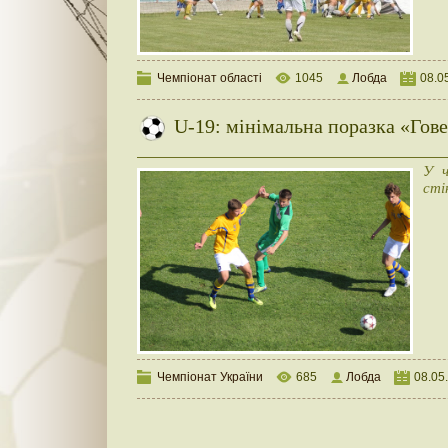
Чемпіонат області
1045
Лобда
08.0
U-19: мінімальна поразка «Гов
У ч
сті
Чемпіонат України
685
Лобда
08.05