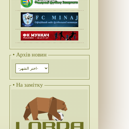
• Архів новин
• На замітку