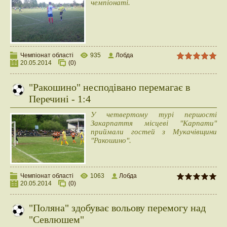
чемпіонаті.
Чемпіонат області
935
Лобда
20.05.2014
(0)
"Ракошино" несподівано перемагає в
Перечині - 1:4
У четвертому турі першості
Закарпаття місцеві "Карпати"
приймали гостей з Мукачівщини
"Ракошино".
Чемпіонат області
1063
Лобда
20.05.2014
(0)
"Поляна" здобуває вольову перемогу над
"Севлюшем"