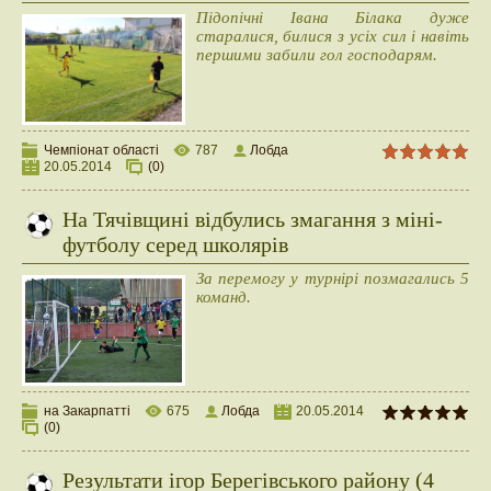
Підопічні Івана Білака дуже
старалися, билися з усіх сил і навіть
першими забили гол господарям.
Чемпіонат області
787
Лобда
20.05.2014
(0)
На Тячівщині відбулись змагання з міні-
футболу серед школярів
За перемогу у турнірі позмагались 5
команд.
на Закарпатті
675
Лобда
20.05.2014
(0)
Результати ігор Берегівського району (4