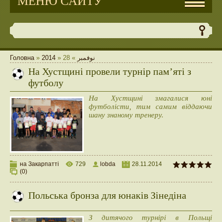
МЕНЮ САЙТУ
Головна
»
2014
»
28
»
نوفمبر
На Хустщині провели турнір пам’яті з
футболу
На Хустщині змагалися юні
футболісти, тим самим віддаючи
шану знаному тренеру.
на Закарпатті
729
lobda
28.11.2014
(0)
Польська бронза для юнаків Зінедіна
З дитячого турнірі в Польщі