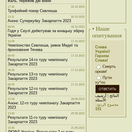
жаль, пережив дві війни
17:42
22.10.2023
Трофейний покер Севлюша
13:11
20.10.2023
Анонс Суперкубку Закарпаття 2023
09:54
18.10.2023
• Наше
Годя у Сеулі дебютував за юнацьку збірну
опитування
України
10:28
17.10.2023
Чемпіонство Севлюша, ривок Медеї та
Слава
бронзовіння Тячева
Україні!
Героям
09:00
17.10.2023
Результати 14-го туру чемпіонату
Слава!
Закарпаття 2023
Смерть
08:59
17.10.2023
оркам!
Результати 13-го туру чемпіонату
Путін
Закарпаття 2023
ху*ло
08:55
17.10.2023
Результати 12-го туру чемпіонату
Закарпаття 2023
أرشيف
|
النتائج
15:28
29.09.2023
الأسئلة
Анонс 12-го туру чемпіонату Закарпаття
مجموع الردود:
2023
151
13:45
25.09.2023
Результати 11-го туру чемпіонату
Закарпаття 2023
15:50
21.09.2023
ДЮФЛ України. Результати 2-го туру