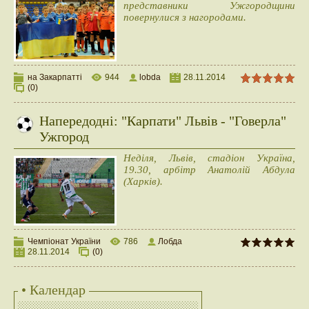
представники Ужгородщини
повернулися з нагородами.
на Закарпатті
944
lobda
28.11.2014
(0)
Напередодні: "Карпати" Львів - "Говерла"
Ужгород
Неділя, Львів, стадіон Україна,
19.30, арбітр Анатолій Абдула
(Харків).
Чемпіонат України
786
Лобда
28.11.2014
(0)
• Календар