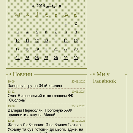
«
نوفمبر 2014
»
أح
س
ج
خ
أر
ث
إث
1
2
3
4
5
6
7
8
9
10
11
12
13
14
15
16
17
18
19
20
21
22
23
24
25
26
27
28
29
30
• Новини
• Ми у
Facebook
10:06
25.01.2026
Завершує гру на 34-ій хвилині
13:12
10.01.2024
Олег Вишневський став гравцем ФК
"Оболонь"
13:09
25.12.2023
Валерій Пересоляк: Пропоную УАФ
припинити атаку на Минай
12:08
25.12.2023
Желько Любенович: Я не боявся їхати в
Україну та був готовий до цього, адже, на