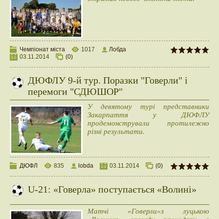
Чемпіонат міста
1017
Лобда
03.11.2014
(0)
ДЮФЛУ 9-й тур. Поразки "Говерли" і
перемоги "СДЮШОР"
У девятому турі представники
Закарпаття у ДЮФЛУ
продемонстрували протилежно
різні результати.
ДЮФЛ
835
lobda
03.11.2014
(0)
U-21: «Говерла» поступається «Волині»
Матчі «Говерли»з луцькою