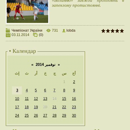
«Волинню» завжди проходять в
запеклому протистоянні.
Чемпіонат України
731
lobda
03.11.2014
(0)
• Календар
«
نوفمبر 2014
»
أح
س
ج
خ
أر
ث
إث
1
2
3
4
5
6
7
8
9
10
11
12
13
14
15
16
17
18
19
20
21
22
23
24
25
26
27
28
29
30