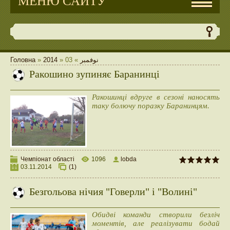
МЕНЮ САЙТУ
Головна
»
2014
»
03
»
نوفمبر
Ракошино зупиняє Баранинці
Ракошинці вдруге в сезоні наносять
таку болючу поразку Баранинцям.
Чемпіонат області
1096
lobda
03.11.2014
(1)
Безгольова нічия "Говерли" і "Волині"
Обидві команди створили безліч
моментів, але реалізувати бодай