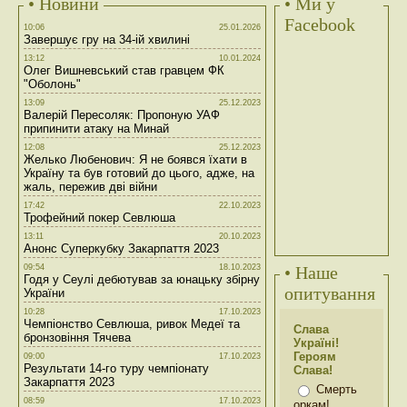
• Новини
• Ми у
Facebook
10:06
25.01.2026
Завершує гру на 34-ій хвилині
13:12
10.01.2024
Олег Вишневський став гравцем ФК
"Оболонь"
13:09
25.12.2023
Валерій Пересоляк: Пропоную УАФ
припинити атаку на Минай
12:08
25.12.2023
Желько Любенович: Я не боявся їхати в
Україну та був готовий до цього, адже, на
жаль, пережив дві війни
17:42
22.10.2023
Трофейний покер Севлюша
13:11
20.10.2023
Анонс Суперкубку Закарпаття 2023
09:54
18.10.2023
• Наше
Годя у Сеулі дебютував за юнацьку збірну
опитування
України
10:28
17.10.2023
Чемпіонство Севлюша, ривок Медеї та
Слава
бронзовіння Тячева
Україні!
Героям
09:00
17.10.2023
Результати 14-го туру чемпіонату
Слава!
Закарпаття 2023
Смерть
08:59
17.10.2023
оркам!