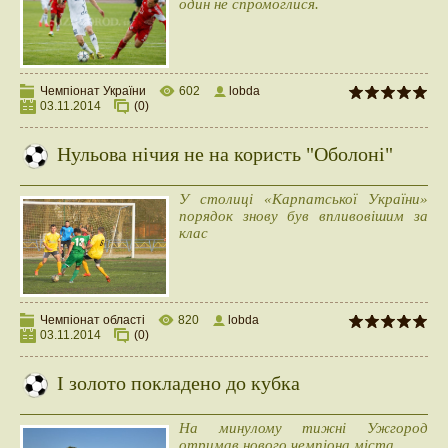
один не спромоглися.
Чемпіонат України
602
lobda
03.11.2014
(0)
Нульова нічия не на користь "Оболоні"
У столиці «Карпатської України»
порядок знову був впливовішим за
клас
Чемпіонат області
820
lobda
03.11.2014
(0)
І золото покладено до кубка
На минулому тижні Ужгород
отримав нового чемпіона міста.