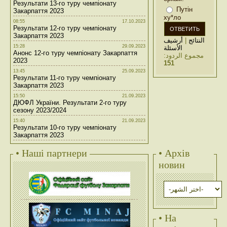
Результати 13-го туру чемпіонату
Путін
Закарпаття 2023
ху*ло
08:55
17.10.2023
Результати 12-го туру чемпіонату
Закарпаття 2023
أرشيف
|
النتائج
15:28
29.09.2023
الأسئلة
Анонс 12-го туру чемпіонату Закарпаття
مجموع الردود:
2023
151
13:45
25.09.2023
Результати 11-го туру чемпіонату
Закарпаття 2023
15:50
21.09.2023
ДЮФЛ України. Результати 2-го туру
сезону 2023/2024
15:40
21.09.2023
Результати 10-го туру чемпіонату
Закарпаття 2023
• Наші партнери
• Архів
новин
• На