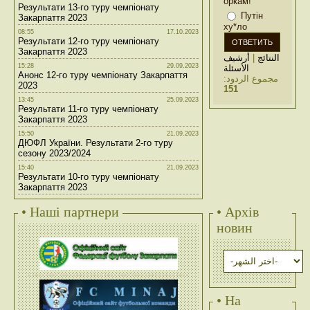
оркам!
Результати 13-го туру чемпіонату
Путін
Закарпаття 2023
ху*ло
08:55
17.10.2023
Результати 12-го туру чемпіонату
Закарпаття 2023
أرشيف
|
النتائج
15:28
29.09.2023
الأسئلة
Анонс 12-го туру чемпіонату Закарпаття
مجموع الردود:
2023
151
13:45
25.09.2023
Результати 11-го туру чемпіонату
Закарпаття 2023
15:50
21.09.2023
ДЮФЛ України. Результати 2-го туру
сезону 2023/2024
15:40
21.09.2023
Результати 10-го туру чемпіонату
Закарпаття 2023
• Наші партнери
• Архів
новин
• На