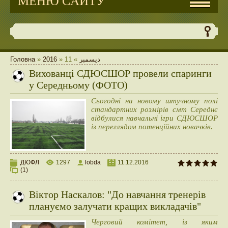
МЕНЮ САЙТУ
Головна
»
2016
»
11
»
ديسمبر
Вихованці СДЮСШОР провели спаринги
у Середньому (ФОТО)
Сьогодні на новому штучному полі
стандартних розмірів смт Середнє
відбулися навчальні ігри СДЮСШОР
із переглядом потенційних новачків.
ДЮФЛ
1297
lobda
11.12.2016
(1)
Віктор Наскалов: "До навчання тренерів
плануємо залучати кращих викладачів"
Черговий комітет, із яким