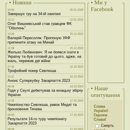
• Новини
• Ми у
Facebook
10:06
25.01.2026
Завершує гру на 34-ій хвилині
13:12
10.01.2024
Олег Вишневський став гравцем ФК
"Оболонь"
13:09
25.12.2023
Валерій Пересоляк: Пропоную УАФ
припинити атаку на Минай
12:08
25.12.2023
Желько Любенович: Я не боявся їхати в
Україну та був готовий до цього, адже, на
жаль, пережив дві війни
17:42
22.10.2023
Трофейний покер Севлюша
13:11
20.10.2023
Анонс Суперкубку Закарпаття 2023
09:54
18.10.2023
• Наше
Годя у Сеулі дебютував за юнацьку збірну
опитування
України
10:28
17.10.2023
Чемпіонство Севлюша, ривок Медеї та
Слава
бронзовіння Тячева
Україні!
Героям
09:00
17.10.2023
Результати 14-го туру чемпіонату
Слава!
Закарпаття 2023
Смерть
08:59
17.10.2023