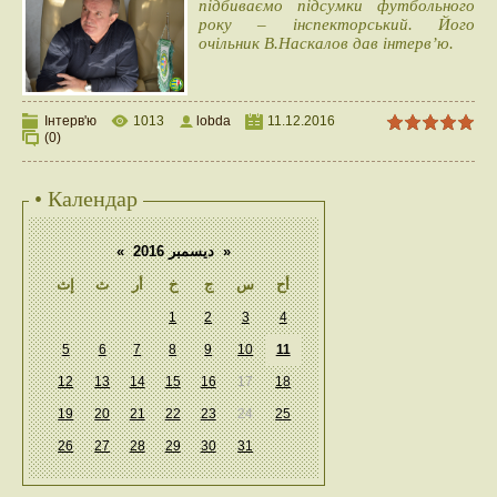
підбиваємо підсумки футбольного
року – інспекторський. Його
очільник В.Наскалов дав інтерв’ю.
Інтерв'ю
1013
lobda
11.12.2016
(0)
• Календар
«
ديسمبر 2016
»
أح
س
ج
خ
أر
ث
إث
1
2
3
4
5
6
7
8
9
10
11
12
13
14
15
16
17
18
19
20
21
22
23
24
25
26
27
28
29
30
31