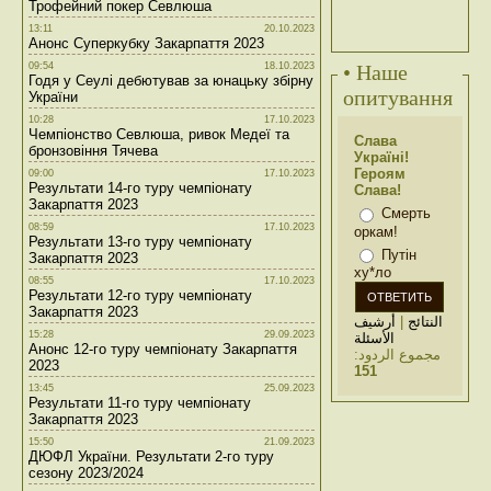
Трофейний покер Севлюша
13:11
20.10.2023
Анонс Суперкубку Закарпаття 2023
09:54
18.10.2023
• Наше
Годя у Сеулі дебютував за юнацьку збірну
опитування
України
10:28
17.10.2023
Чемпіонство Севлюша, ривок Медеї та
Слава
бронзовіння Тячева
Україні!
Героям
09:00
17.10.2023
Результати 14-го туру чемпіонату
Слава!
Закарпаття 2023
Смерть
08:59
17.10.2023
оркам!
Результати 13-го туру чемпіонату
Путін
Закарпаття 2023
ху*ло
08:55
17.10.2023
Результати 12-го туру чемпіонату
Закарпаття 2023
أرشيف
|
النتائج
15:28
29.09.2023
الأسئلة
Анонс 12-го туру чемпіонату Закарпаття
مجموع الردود:
2023
151
13:45
25.09.2023
Результати 11-го туру чемпіонату
Закарпаття 2023
15:50
21.09.2023
ДЮФЛ України. Результати 2-го туру
сезону 2023/2024