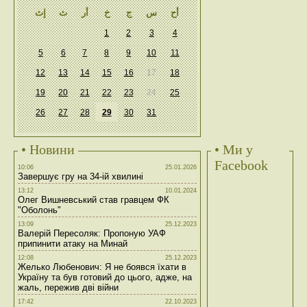
أح
س
ج
خ
أر
ث
إث
1
2
3
4
5
6
7
8
9
10
11
12
13
14
15
16
17
18
19
20
21
22
23
24
25
26
27
28
29
30
31
• Новини
• Ми у
Facebook
10:06
25.01.2026
Завершує гру на 34-ій хвилині
13:12
10.01.2024
Олег Вишневський став гравцем ФК
"Оболонь"
13:09
25.12.2023
Валерій Пересоляк: Пропоную УАФ
припинити атаку на Минай
12:08
25.12.2023
Желько Любенович: Я не боявся їхати в
Україну та був готовий до цього, адже, на
жаль, пережив дві війни
17:42
22.10.2023