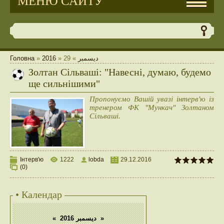
МЕНЮ САЙТУ
Головна
»
2016
»
29
»
ديسمبر
Золтан Сільваші: "Навесні, думаю, будемо
ще сильнішими"
Пропонуємо Вашій увазі інтерв'ю із
тренером ФК "Мункач" Золтаном
Сільваші.
Інтерв'ю
1222
lobda
29.12.2016
(0)
• Календар
«
ديسمبر 2016
»