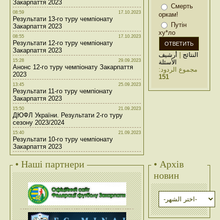
Закарпаття 2023
Смерть
08:59
17.10.2023
оркам!
Результати 13-го туру чемпіонату
Путін
Закарпаття 2023
ху*ло
08:55
17.10.2023
Результати 12-го туру чемпіонату
Закарпаття 2023
أرشيف
|
النتائج
15:28
29.09.2023
الأسئلة
Анонс 12-го туру чемпіонату Закарпаття
مجموع الردود:
2023
151
13:45
25.09.2023
Результати 11-го туру чемпіонату
Закарпаття 2023
15:50
21.09.2023
ДЮФЛ України. Результати 2-го туру
сезону 2023/2024
15:40
21.09.2023
Результати 10-го туру чемпіонату
Закарпаття 2023
• Наші партнери
• Архів
новин