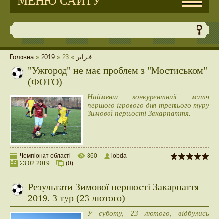
МЕНЮ САЙТУ
Головна
»
2019
»
23
»
فبراير
"Ужгород" не має проблем з "Мостиськом"
(ФОТО)
Найменш конкурентний матч
першого ігрового дня третього туру
Зимової першості Закарпаття.
Чемпіонат області
860
lobda
23.02.2019
(0)
Результати Зимової першості Закарпаття
2019. 3 тур (23 лютого)
У суботу, 23 лютого, відбулись