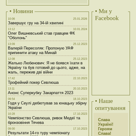
• Новини
• Ми у
Facebook
10:06
25.01.2026
Завершує гру на 34-ій хвилині
13:12
10.01.2024
Олег Вишневський став гравцем ФК
"Оболонь"
13:09
25.12.2023
Валерій Пересоляк: Пропоную УАФ
припинити атаку на Минай
12:08
25.12.2023
Желько Любенович: Я не боявся їхати в
Україну та був готовий до цього, адже, на
жаль, пережив дві війни
17:42
22.10.2023
Трофейний покер Севлюша
13:11
20.10.2023
Анонс Суперкубку Закарпаття 2023
09:54
18.10.2023
• Наше
Годя у Сеулі дебютував за юнацьку збірну
опитування
України
10:28
17.10.2023
Чемпіонство Севлюша, ривок Медеї та
Слава
бронзовіння Тячева
Україні!
Героям
09:00
17.10.2023
Результати 14-го туру чемпіонату
Слава!