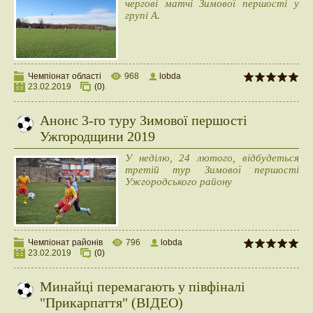
чергові матчі Зимової першості у
групі А.
Чемпіонат області
968
lobda
23.02.2019
(0)
Анонс 3-го туру Зимової першості
Ужгородщини 2019
У неділю, 24 лютого, відбудеться
третій тур Зимової першості
Ужгородського району
Чемпіонат районів
796
lobda
23.02.2019
(0)
Минайці перемагають у півфіналі
"Прикарпаття" (ВІДЕО)