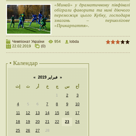
«Минай» у драматичному півфіналі
обіграли фаворита та нині діючого
переможця цього Кубку, господаря
змагань – першолігове
«Прикарпаття».
Чемпіонат України
954
lobda
22.02.2019
(0)
• Календар
«
فبراير 2019
»
أح
س
ج
خ
أر
ث
إث
1
2
3
4
5
6
7
8
9
10
11
12
13
14
15
16
17
18
19
20
21
22
23
24
25
26
27
28