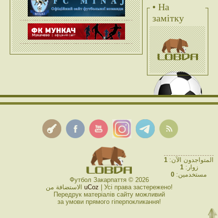
• На
замітку
1
المتواجدون الآن:
1
زوار:
0
مستخدمين:
Футбол Закарпаття © 2026
الاستضافة من
uCoz
| Усі права застережено!
Передрук матеріалів сайту можливий
за умови прямого гіперпокликання!