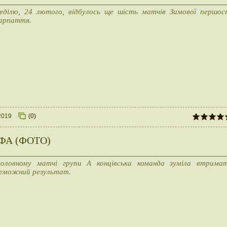
еділю, 24 лютого, відбулось ще шість матчів Зимової першос
арпаття.
2019
(0)
 МФА (ФОТО)
оловному матчі групи А концівська команда зуміла втрима
еможний результат.