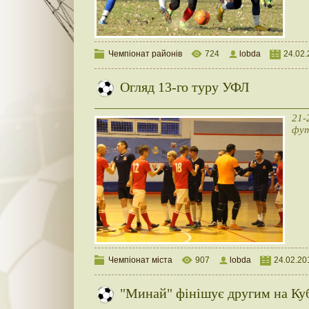
Чемпіонат районів
724
lobda
24.02
Огляд 13-го туру УФЛ
21-
фут
Чемпіонат міста
907
lobda
24.02.20
"Минай" фінішує другим на Куб