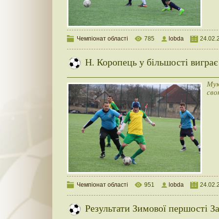
Чемпіонат області
785
lobda
24.02.
Н. Коропець у більшості вигра
Мук
сво
Чемпіонат області
951
lobda
24.02.
Результати Зимової першості За