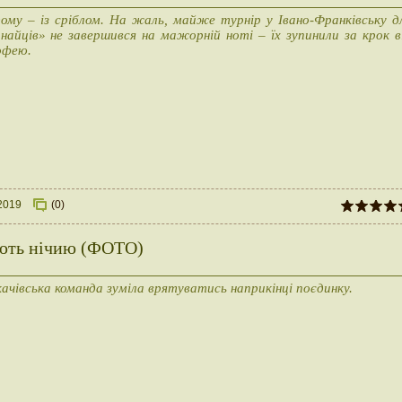
ому – із сріблом. На жаль, майже турнір у Івано-Франківську д
найців» не завершився на мажорній ноті – їх зупинили за крок в
офею.
2019
(0)
ують нічию (ФОТО)
ачівська команда зуміла врятуватись наприкінці поєдинку.