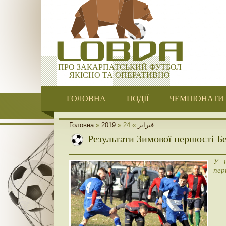
ПРО ЗАКАРПАТСЬКИЙ ФУТБОЛ
ЯКІСНО ТА ОПЕРАТИВНО
ГОЛОВНА
ПОДІЇ
ЧЕМПІОНАТИ
Головна
»
2019
»
24
»
فبراير
Результати Зимової першості Бе
У н
пер