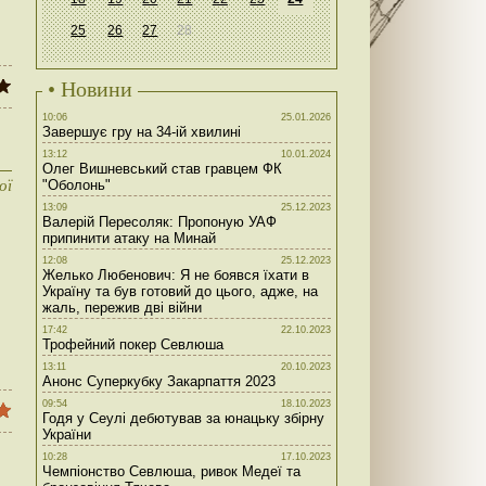
25
26
27
28
• Новини
10:06
25.01.2026
Завершує гру на 34-ій хвилині
13:12
10.01.2024
Олег Вишневський став гравцем ФК
ої
"Оболонь"
13:09
25.12.2023
Валерій Пересоляк: Пропоную УАФ
припинити атаку на Минай
12:08
25.12.2023
Желько Любенович: Я не боявся їхати в
Україну та був готовий до цього, адже, на
жаль, пережив дві війни
17:42
22.10.2023
Трофейний покер Севлюша
13:11
20.10.2023
Анонс Суперкубку Закарпаття 2023
09:54
18.10.2023
Годя у Сеулі дебютував за юнацьку збірну
України
10:28
17.10.2023
Чемпіонство Севлюша, ривок Медеї та