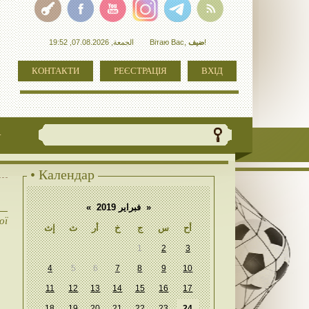
الجمعة, 07.08.2026, 19:52
Вітаю Вас
,
ضيف
!
КОНТАКТИ
РЕЄСТРАЦІЯ
ВХІД
+
• Календар
«
فبراير 2019
»
ої
أح
س
ج
خ
أر
ث
إث
1
2
3
4
5
6
7
8
9
10
11
12
13
14
15
16
17
18
19
20
21
22
23
24