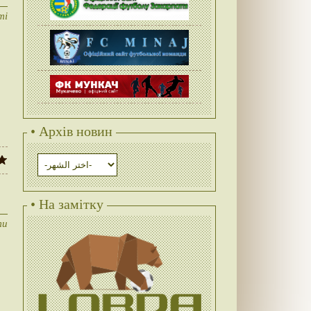
ті
• Архів новин
• На замітку
ти