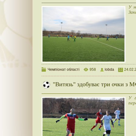
У н
Зак
Чемпіонат області
958
lobda
24.02.
"Витязь" здобуває три очки з
У г
пер