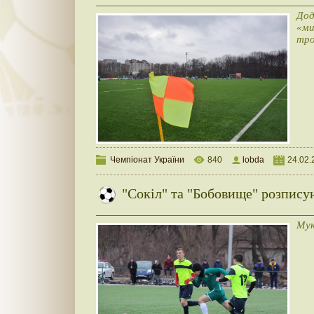
Дод
«ми
тр
Чемпіонат України
840
lobda
24.02.
"Сокіл" та "Бобовище" розпис
Мук