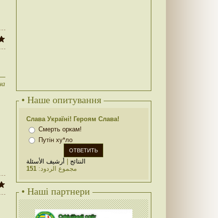
на
• Наше опитування
Слава Україні! Героям Слава!
Смерть оркам!
Путін ху*ло
أرشيف الأسئلة
|
النتائج
151
مجموع الردود:
• Наші партнери