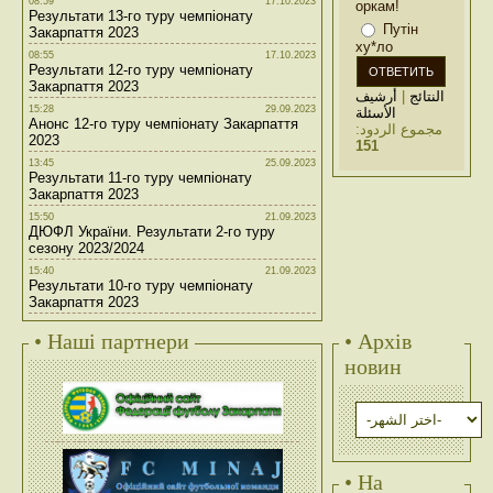
08:59
17.10.2023
оркам!
Результати 13-го туру чемпіонату
Путін
Закарпаття 2023
ху*ло
08:55
17.10.2023
Результати 12-го туру чемпіонату
Закарпаття 2023
أرشيف
|
النتائج
15:28
29.09.2023
الأسئلة
Анонс 12-го туру чемпіонату Закарпаття
مجموع الردود:
2023
151
13:45
25.09.2023
Результати 11-го туру чемпіонату
Закарпаття 2023
15:50
21.09.2023
ДЮФЛ України. Результати 2-го туру
сезону 2023/2024
15:40
21.09.2023
Результати 10-го туру чемпіонату
Закарпаття 2023
• Наші партнери
• Архів
новин
• На