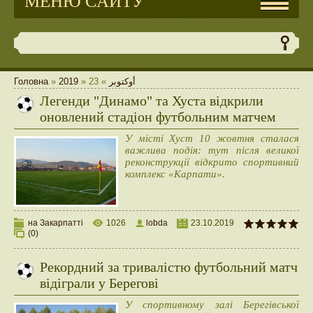
МЕНЮ САЙТУ
Головна
»
2019
»
23
»
أوكتوبر
Легенди "Динамо" та Хуста відкрили
оновлений стадіон футбольним матчем
У місті Хуст 10 жовтня сталася
важлива подія: тут після великої
реконструкції відкрито спортивний
комплекс «Карпати».
на Закарпатті
1026
lobda
23.10.2019
(0)
Рекордний за тривалістю футбольний матч
відіграли у Берегові
У спортивному залі Берегівської