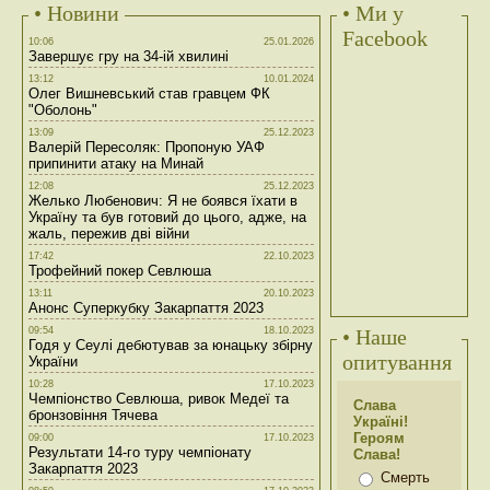
• Новини
• Ми у
Facebook
10:06
25.01.2026
Завершує гру на 34-ій хвилині
13:12
10.01.2024
Олег Вишневський став гравцем ФК
"Оболонь"
13:09
25.12.2023
Валерій Пересоляк: Пропоную УАФ
припинити атаку на Минай
12:08
25.12.2023
Желько Любенович: Я не боявся їхати в
Україну та був готовий до цього, адже, на
жаль, пережив дві війни
17:42
22.10.2023
Трофейний покер Севлюша
13:11
20.10.2023
Анонс Суперкубку Закарпаття 2023
09:54
18.10.2023
• Наше
Годя у Сеулі дебютував за юнацьку збірну
опитування
України
10:28
17.10.2023
Чемпіонство Севлюша, ривок Медеї та
Слава
бронзовіння Тячева
Україні!
Героям
09:00
17.10.2023
Результати 14-го туру чемпіонату
Слава!
Закарпаття 2023
Смерть