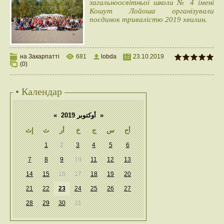
загальноосвітньої школи № 4 імені
Кошут Лойоша організували
поєдинок тривалістю 2019 хвилин.
на Закарпатті
681
lobda
23.10.2019
(0)
• Календар
«
أوكتوبر 2019
»
أح
س
ج
خ
أر
ث
إث
1
2
3
4
5
6
7
8
9
10
11
12
13
14
15
16
17
18
19
20
21
22
23
24
25
26
27
28
29
30
31