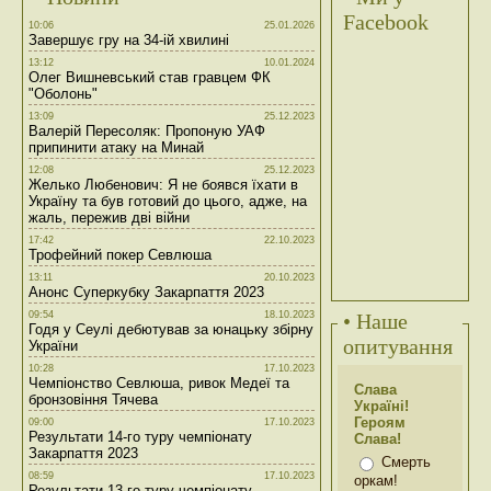
Facebook
10:06
25.01.2026
Завершує гру на 34-ій хвилині
13:12
10.01.2024
Олег Вишневський став гравцем ФК
"Оболонь"
13:09
25.12.2023
Валерій Пересоляк: Пропоную УАФ
припинити атаку на Минай
12:08
25.12.2023
Желько Любенович: Я не боявся їхати в
Україну та був готовий до цього, адже, на
жаль, пережив дві війни
17:42
22.10.2023
Трофейний покер Севлюша
13:11
20.10.2023
Анонс Суперкубку Закарпаття 2023
09:54
18.10.2023
• Наше
Годя у Сеулі дебютував за юнацьку збірну
опитування
України
10:28
17.10.2023
Чемпіонство Севлюша, ривок Медеї та
Слава
бронзовіння Тячева
Україні!
Героям
09:00
17.10.2023
Результати 14-го туру чемпіонату
Слава!
Закарпаття 2023
Смерть
08:59
17.10.2023
оркам!
Результати 13-го туру чемпіонату