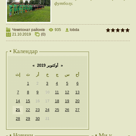
футболу.
Чемпіонат районів
935
lobda
21.10.2019
(0)
• Календар
«
أوكتوبر 2019
»
أح
س
ج
خ
أر
ث
إث
1
2
3
4
5
6
7
8
9
10
11
12
13
14
15
16
17
18
19
20
21
22
23
24
25
26
27
28
29
30
31
• Новини
• Ми у