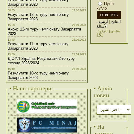
Путін
Закарпаття 2023
ху*ло
08:55
17.10.2023
Результати 12-го туру чемпіонату
Закарпаття 2023
أرشيف
|
النتائج
15:28
29.09.2023
الأسئلة
Анонс 12-го туру чемпіонату Закарпаття
مجموع الردود:
2023
151
13:45
25.09.2023
Результати 11-го туру чемпіонату
Закарпаття 2023
15:50
21.09.2023
ДЮФЛ України. Результати 2-го туру
сезону 2023/2024
15:40
21.09.2023
Результати 10-го туру чемпіонату
Закарпаття 2023
• Наші партнери
• Архів
новин
• На
замітку