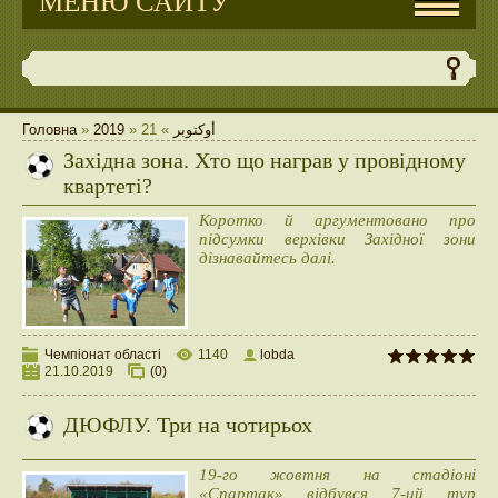
МЕНЮ САЙТУ
Головна
»
2019
»
21
»
أوكتوبر
Західна зона. Хто що награв у провідному
квартеті?
Коротко й аргументовано про
підсумки верхівки Західної зони
дізнавайтесь далі.
Чемпіонат області
1140
lobda
21.10.2019
(0)
ДЮФЛУ. Три на чотирьох
19-го жовтня на стадіоні
«Спартак» відбувся 7-ий тур