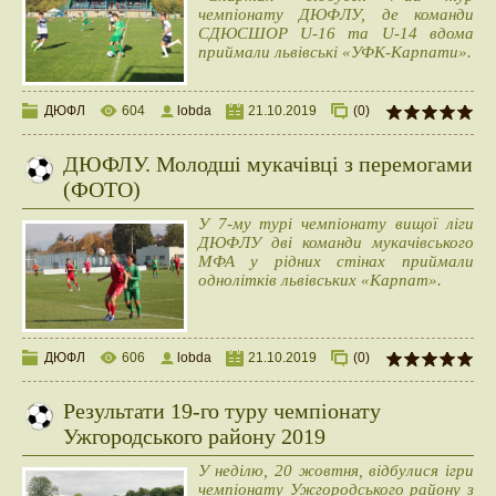
чемпіонату ДЮФЛУ, де команди
СДЮСШОР U-16 та U-14 вдома
приймали львівські «УФК-Карпати».
ДЮФЛ
604
lobda
21.10.2019
(0)
ДЮФЛУ. Молодші мукачівці з перемогами
(ФОТО)
У 7-му турі чемпіонату вищої ліги
ДЮФЛУ дві команди мукачівського
МФА у рідних стінах приймали
однолітків львівських «Карпат».
ДЮФЛ
606
lobda
21.10.2019
(0)
Результати 19-го туру чемпіонату
Ужгородського району 2019
У неділю, 20 жовтня, відбулися ігри
чемпіонату Ужгородського району з