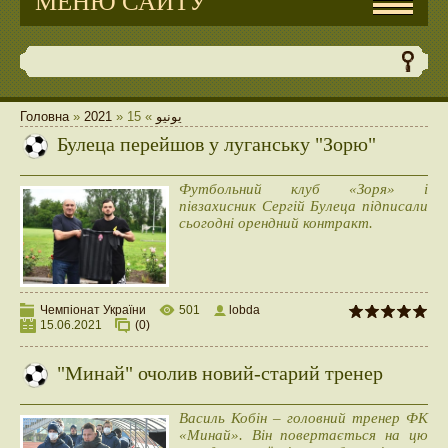
МЕНЮ САЙТУ
Головна
»
2021
»
15
»
يونيو
Булеца перейшов у луганську "Зорю"
Футбольний клуб «Зоря» і
півзахисник Сергій Булеца підписали
сьогодні орендний контракт.
Чемпіонат України
501
lobda
15.06.2021
(0)
"Минай" очолив новий-старий тренер
Василь Кобін – головний тренер ФК
«Минай». Він повертається на цю