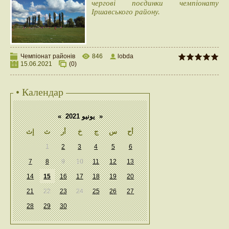
чергові поєдинки чемпіонату
Іршавського району.
Чемпіонат районів
846
lobda
15.06.2021
(0)
• Календар
«
يونيو 2021
»
أح
س
ج
خ
أر
ث
إث
1
2
3
4
5
6
7
8
9
10
11
12
13
14
15
16
17
18
19
20
21
22
23
24
25
26
27
28
29
30