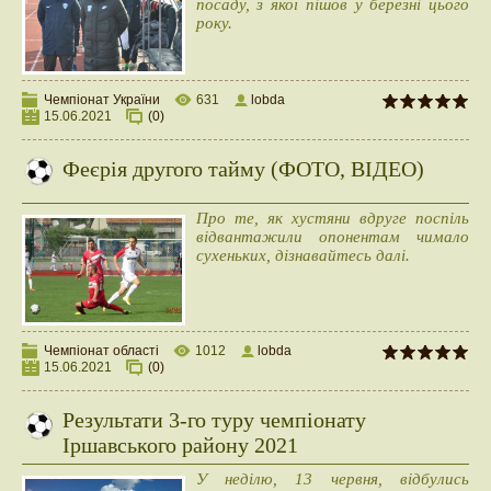
посаду, з якої пішов у березні цього
року.
Чемпіонат України
631
lobda
15.06.2021
(0)
Феєрія другого тайму (ФОТО, ВІДЕО)
Про те, як хустяни вдруге поспіль
відвантажили опонентам чимало
сухеньких, дізнавайтесь далі.
Чемпіонат області
1012
lobda
15.06.2021
(0)
Результати 3-го туру чемпіонату
Іршавського району 2021
У неділю, 13 червня, відбулись