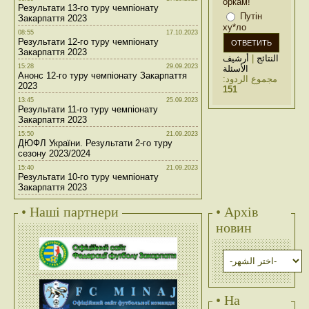
оркам!
Результати 13-го туру чемпіонату
Путін
Закарпаття 2023
ху*ло
08:55
17.10.2023
Результати 12-го туру чемпіонату
Закарпаття 2023
أرشيف
|
النتائج
15:28
29.09.2023
الأسئلة
Анонс 12-го туру чемпіонату Закарпаття
مجموع الردود:
2023
151
13:45
25.09.2023
Результати 11-го туру чемпіонату
Закарпаття 2023
15:50
21.09.2023
ДЮФЛ України. Результати 2-го туру
сезону 2023/2024
15:40
21.09.2023
Результати 10-го туру чемпіонату
Закарпаття 2023
• Наші партнери
• Архів
новин
• На