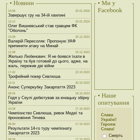
• Новини
• Ми у
Facebook
10:06
25.01.2026
Завершує гру на 34-ій хвилині
13:12
10.01.2024
Олег Вишневський став гравцем ФК
"Оболонь"
13:09
25.12.2023
Валерій Пересоляк: Пропоную УАФ
припинити атаку на Минай
12:08
25.12.2023
Желько Любенович: Я не боявся їхати в
Україну та був готовий до цього, адже, на
жаль, пережив дві війни
17:42
22.10.2023
Трофейний покер Севлюша
13:11
20.10.2023
Анонс Суперкубку Закарпаття 2023
09:54
18.10.2023
• Наше
Годя у Сеулі дебютував за юнацьку збірну
опитування
України
10:28
17.10.2023
Чемпіонство Севлюша, ривок Медеї та
Слава
бронзовіння Тячева
Україні!
Героям
09:00
17.10.2023
Результати 14-го туру чемпіонату
Слава!
Закарпаття 2023
Смерть
08:59
17.10.2023