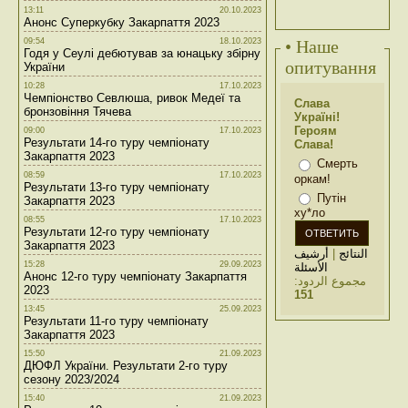
13:11
20.10.2023
Анонс Суперкубку Закарпаття 2023
09:54
18.10.2023
• Наше
Годя у Сеулі дебютував за юнацьку збірну
опитування
України
10:28
17.10.2023
Чемпіонство Севлюша, ривок Медеї та
Слава
бронзовіння Тячева
Україні!
Героям
09:00
17.10.2023
Результати 14-го туру чемпіонату
Слава!
Закарпаття 2023
Смерть
08:59
17.10.2023
оркам!
Результати 13-го туру чемпіонату
Путін
Закарпаття 2023
ху*ло
08:55
17.10.2023
Результати 12-го туру чемпіонату
Закарпаття 2023
أرشيف
|
النتائج
15:28
29.09.2023
الأسئلة
Анонс 12-го туру чемпіонату Закарпаття
مجموع الردود:
2023
151
13:45
25.09.2023
Результати 11-го туру чемпіонату
Закарпаття 2023
15:50
21.09.2023
ДЮФЛ України. Результати 2-го туру
сезону 2023/2024
15:40
21.09.2023