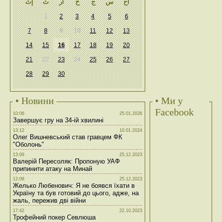
أح
س
ج
خ
أر
ث
إث
1
2
3
4
5
6
7
8
9
10
11
12
13
14
15
16
17
18
19
20
21
22
23
24
25
26
27
28
29
30
• Новини
• Ми у
Facebook
10:06
25.01.2026
Завершує гру на 34-ій хвилині
13:12
10.01.2024
Олег Вишневський став гравцем ФК
"Оболонь"
13:09
25.12.2023
Валерій Пересоляк: Пропоную УАФ
припинити атаку на Минай
12:08
25.12.2023
Желько Любенович: Я не боявся їхати в
Україну та був готовий до цього, адже, на
жаль, пережив дві війни
17:42
22.10.2023
Трофейний покер Севлюша