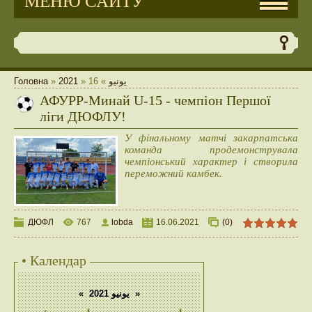
МЕНЮ САЙТУ
Головна
»
2021
»
16
»
يونيو
АФУРР-Минай U-15 - чемпіон Першої
ліги ДЮФЛУ!
У фінальному матчі закарпатська
команда продемонструвала
чемпіонський характер і створила
переможний камбек.
ДЮФЛ
767
lobda
16.06.2021
(0)
• Календар
«
يونيو 2021
»