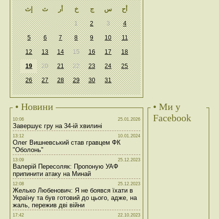
أح
س
ج
خ
أر
ث
إث
1
2
3
4
5
6
7
8
9
10
11
12
13
14
15
16
17
18
19
20
21
22
23
24
25
26
27
28
29
30
31
• Новини
• Ми у
Facebook
10:06
25.01.2026
Завершує гру на 34-ій хвилині
13:12
10.01.2024
Олег Вишневський став гравцем ФК
"Оболонь"
13:09
25.12.2023
Валерій Пересоляк: Пропоную УАФ
припинити атаку на Минай
12:08
25.12.2023
Желько Любенович: Я не боявся їхати в
Україну та був готовий до цього, адже, на
жаль, пережив дві війни
17:42
22.10.2023