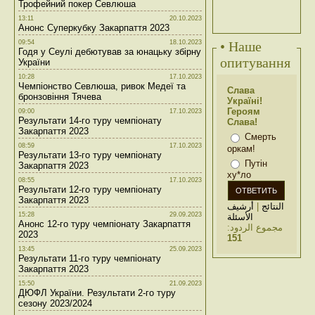
Трофейний покер Севлюша
13:11
20.10.2023
Анонс Суперкубку Закарпаття 2023
09:54
18.10.2023
• Наше
Годя у Сеулі дебютував за юнацьку збірну
опитування
України
10:28
17.10.2023
Чемпіонство Севлюша, ривок Медеї та
Слава
бронзовіння Тячева
Україні!
Героям
09:00
17.10.2023
Результати 14-го туру чемпіонату
Слава!
Закарпаття 2023
Смерть
08:59
17.10.2023
оркам!
Результати 13-го туру чемпіонату
Путін
Закарпаття 2023
ху*ло
08:55
17.10.2023
Результати 12-го туру чемпіонату
Закарпаття 2023
أرشيف
|
النتائج
15:28
29.09.2023
الأسئلة
Анонс 12-го туру чемпіонату Закарпаття
مجموع الردود:
2023
151
13:45
25.09.2023
Результати 11-го туру чемпіонату
Закарпаття 2023
15:50
21.09.2023
ДЮФЛ України. Результати 2-го туру
сезону 2023/2024