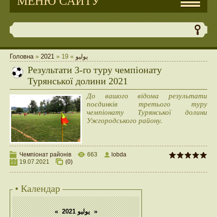
МЕНЮ САЙТУ
Головна
»
2021
»
19
»
يوليو
Результати 3-го туру чемпіонату
Турянської долини 2021
До вашого відома результати
поєдинків третього туру
чемпіонату Турянської долини
Ужгородського району.
Чемпіонат районів
663
lobda
19.07.2021
(0)
• Календар
«
يوليو 2021
»