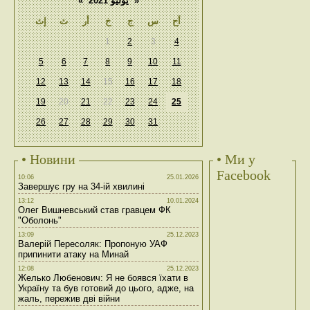
«
يوليو 2021
»
أح
س
ج
خ
أر
ث
إث
1
2
3
4
5
6
7
8
9
10
11
12
13
14
15
16
17
18
19
20
21
22
23
24
25
26
27
28
29
30
31
• Новини
• Ми у
Facebook
10:06
25.01.2026
Завершує гру на 34-ій хвилині
13:12
10.01.2024
Олег Вишневський став гравцем ФК
"Оболонь"
13:09
25.12.2023
Валерій Пересоляк: Пропоную УАФ
припинити атаку на Минай
12:08
25.12.2023
Желько Любенович: Я не боявся їхати в
Україну та був готовий до цього, адже, на
жаль, пережив дві війни