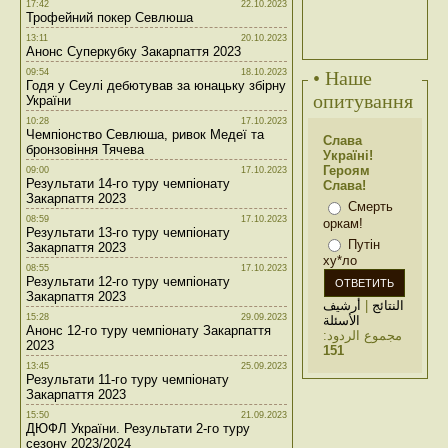
17:42
22.10.2023
Трофейний покер Севлюша
13:11
20.10.2023
Анонс Суперкубку Закарпаття 2023
09:54
18.10.2023
• Наше
Годя у Сеулі дебютував за юнацьку збірну
опитування
України
10:28
17.10.2023
Чемпіонство Севлюша, ривок Медеї та
Слава
бронзовіння Тячева
Україні!
Героям
09:00
17.10.2023
Результати 14-го туру чемпіонату
Слава!
Закарпаття 2023
Смерть
08:59
17.10.2023
оркам!
Результати 13-го туру чемпіонату
Путін
Закарпаття 2023
ху*ло
08:55
17.10.2023
Результати 12-го туру чемпіонату
Закарпаття 2023
أرشيف
|
النتائج
15:28
29.09.2023
الأسئلة
Анонс 12-го туру чемпіонату Закарпаття
مجموع الردود:
2023
151
13:45
25.09.2023
Результати 11-го туру чемпіонату
Закарпаття 2023
15:50
21.09.2023
ДЮФЛ України. Результати 2-го туру
сезону 2023/2024