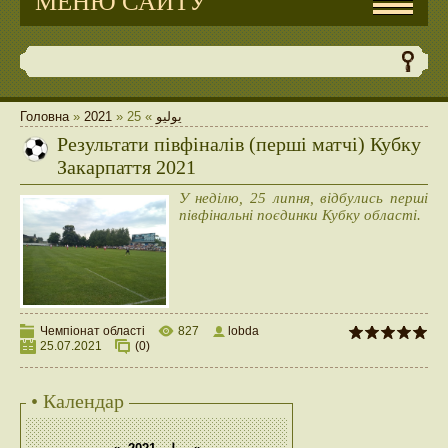
МЕНЮ САЙТУ
Головна
»
2021
»
25
»
يوليو
Результати півфіналів (перші матчі) Кубку
Закарпаття 2021
У неділю, 25 липня, відбулись перші
півфінальні поєдинки Кубку області.
Чемпіонат області
827
lobda
25.07.2021
(0)
• Календар