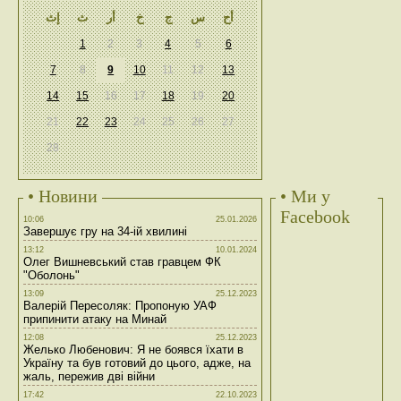
أح
س
ج
خ
أر
ث
إث
1
2
3
4
5
6
7
8
9
10
11
12
13
14
15
16
17
18
19
20
21
22
23
24
25
26
27
28
• Новини
• Ми у
Facebook
10:06
25.01.2026
Завершує гру на 34-ій хвилині
13:12
10.01.2024
Олег Вишневський став гравцем ФК
"Оболонь"
13:09
25.12.2023
Валерій Пересоляк: Пропоную УАФ
припинити атаку на Минай
12:08
25.12.2023
Желько Любенович: Я не боявся їхати в
Україну та був готовий до цього, адже, на
жаль, пережив дві війни
17:42
22.10.2023