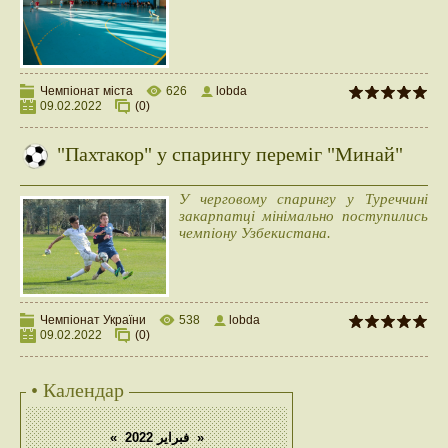
Чемпіонат міста
626
lobda
09.02.2022
(0)
"Пахтакор" у спарингу переміг "Минай"
У черговому спарингу у Туреччині
закарпатці мінімально поступились
чемпіону Узбекистана.
Чемпіонат України
538
lobda
09.02.2022
(0)
• Календар
«
فبراير 2022
»