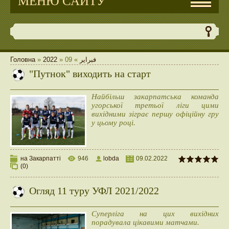
МЕНЮ САЙТУ
Головна
»
2022
»
09
»
فبراير
"Путнок" виходить на старт
Найбільш закарпатська команда
угорської третьої ліги цими
вихідними зіграє першу офіційну гру
у цьому році.
на Закарпатті
946
lobda
09.02.2022
(0)
Огляд 11 туру УФЛ 2021/2022
Суперліга на цих вихідних
порадувала цікавими матчами.