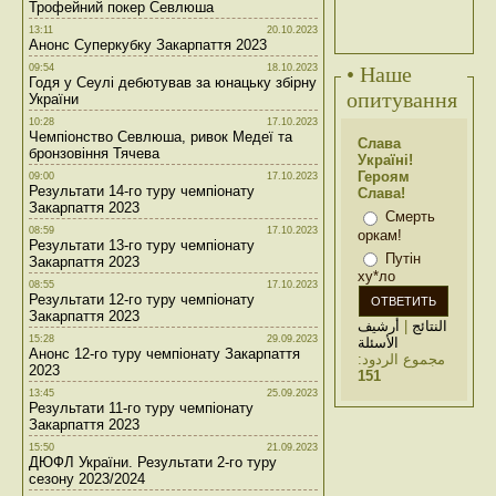
Трофейний покер Севлюша
13:11
20.10.2023
Анонс Суперкубку Закарпаття 2023
09:54
18.10.2023
• Наше
Годя у Сеулі дебютував за юнацьку збірну
опитування
України
10:28
17.10.2023
Чемпіонство Севлюша, ривок Медеї та
Слава
бронзовіння Тячева
Україні!
Героям
09:00
17.10.2023
Результати 14-го туру чемпіонату
Слава!
Закарпаття 2023
Смерть
08:59
17.10.2023
оркам!
Результати 13-го туру чемпіонату
Путін
Закарпаття 2023
ху*ло
08:55
17.10.2023
Результати 12-го туру чемпіонату
Закарпаття 2023
أرشيف
|
النتائج
15:28
29.09.2023
الأسئلة
Анонс 12-го туру чемпіонату Закарпаття
مجموع الردود:
2023
151
13:45
25.09.2023
Результати 11-го туру чемпіонату
Закарпаття 2023
15:50
21.09.2023
ДЮФЛ України. Результати 2-го туру
сезону 2023/2024