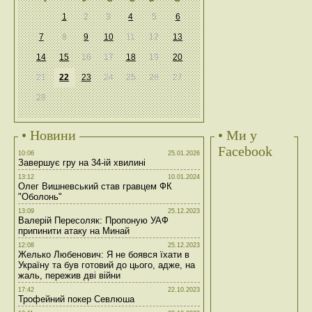
1
2
3
4
5
6
7
8
9
10
11
12
13
14
15
16
17
18
19
20
21
22
23
24
25
26
27
28
• Новини
• Ми у
Facebook
10:06
25.01.2026
Завершує гру на 34-ій хвилині
13:12
10.01.2024
Олег Вишневський став гравцем ФК
"Оболонь"
13:09
25.12.2023
Валерій Пересоляк: Пропоную УАФ
припинити атаку на Минай
12:08
25.12.2023
Желько Любенович: Я не боявся їхати в
Україну та був готовий до цього, адже, на
жаль, пережив дві війни
17:42
22.10.2023
Трофейний покер Севлюша