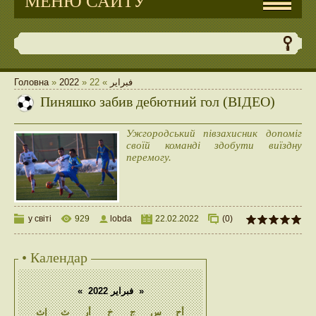
МЕНЮ САЙТУ
Головна
»
2022
»
22
»
فبراير
Пиняшко забив дебютний гол (ВІДЕО)
Ужгородський півзахисник допоміг
своїй команді здобути виїздну
перемогу.
у світі
929
lobda
22.02.2022
(0)
• Календар
«
فبراير 2022
»
أح
س
ج
خ
أر
ث
إث