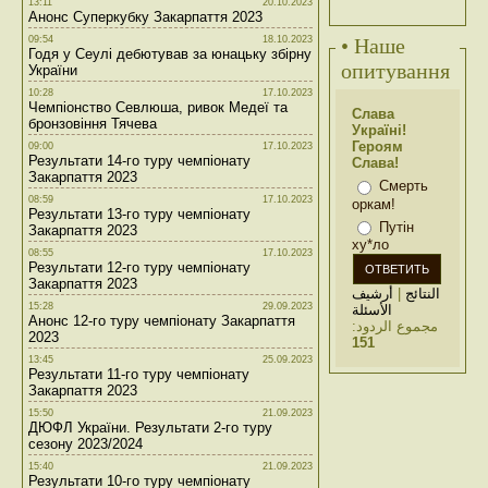
13:11
20.10.2023
Анонс Суперкубку Закарпаття 2023
09:54
18.10.2023
• Наше
Годя у Сеулі дебютував за юнацьку збірну
опитування
України
10:28
17.10.2023
Чемпіонство Севлюша, ривок Медеї та
Слава
бронзовіння Тячева
Україні!
Героям
09:00
17.10.2023
Результати 14-го туру чемпіонату
Слава!
Закарпаття 2023
Смерть
08:59
17.10.2023
оркам!
Результати 13-го туру чемпіонату
Путін
Закарпаття 2023
ху*ло
08:55
17.10.2023
Результати 12-го туру чемпіонату
Закарпаття 2023
أرشيف
|
النتائج
15:28
29.09.2023
الأسئلة
Анонс 12-го туру чемпіонату Закарпаття
مجموع الردود:
2023
151
13:45
25.09.2023
Результати 11-го туру чемпіонату
Закарпаття 2023
15:50
21.09.2023
ДЮФЛ України. Результати 2-го туру
сезону 2023/2024
15:40
21.09.2023
Результати 10-го туру чемпіонату