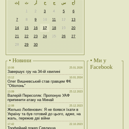
أح
س
ج
خ
أر
ث
إث
1
2
3
4
5
6
7
8
9
10
11
12
13
14
15
16
17
18
19
20
21
22
23
24
25
26
27
28
29
30
• Новини
• Ми у
Facebook
10:06
25.01.2026
Завершує гру на 34-ій хвилині
13:12
10.01.2024
Олег Вишневський став гравцем ФК
"Оболонь"
13:09
25.12.2023
Валерій Пересоляк: Пропоную УАФ
припинити атаку на Минай
12:08
25.12.2023
Желько Любенович: Я не боявся їхати в
Україну та був готовий до цього, адже, на
жаль, пережив дві війни
17:42
22.10.2023
Трофейний покер Севлюша