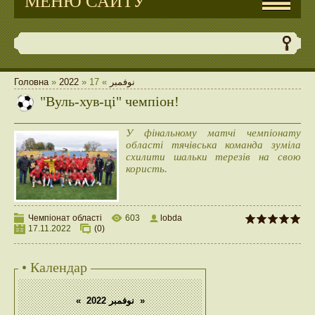
МЕНЮ САЙТУ
Головна
»
2022
»
17
»
نوفمبر
"Вуль-хув-ці" чемпіон!
У фінальному матчі чемпіонату
області тячівська команда зуміла
схилити шальки терезів на свою
користь.
Чемпіонат області
603
lobda
17.11.2022
(0)
• Календар
«
نوفمبر 2022
»