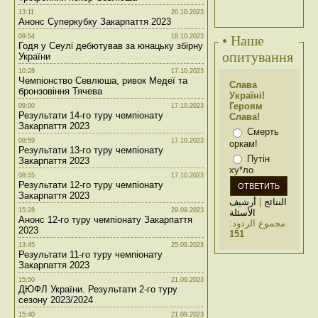
13:11
20.10.2023
Анонс Суперкубку Закарпаття 2023
09:54
18.10.2023
• Наше
Годя у Сеулі дебютував за юнацьку збірну
опитування
України
10:28
17.10.2023
Чемпіонство Севлюша, ривок Медеї та
Слава
бронзовіння Тячева
Україні!
Героям
09:00
17.10.2023
Результати 14-го туру чемпіонату
Слава!
Закарпаття 2023
Смерть
08:59
17.10.2023
оркам!
Результати 13-го туру чемпіонату
Путін
Закарпаття 2023
ху*ло
08:55
17.10.2023
Результати 12-го туру чемпіонату
Закарпаття 2023
أرشيف
|
النتائج
15:28
29.09.2023
الأسئلة
Анонс 12-го туру чемпіонату Закарпаття
مجموع الردود:
2023
151
13:45
25.09.2023
Результати 11-го туру чемпіонату
Закарпаття 2023
15:50
21.09.2023
ДЮФЛ України. Результати 2-го туру
сезону 2023/2024
15:40
21.09.2023