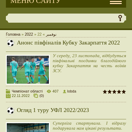
МЕНЮ САЙТУ
Головна
»
2022
»
22
»
نوفمبر
Анонс півфіналів Кубку Закарпаття 2022
У середу, 23 листопада, відбудуться
півфінальні поєдинки благодійного
кубку Закарпаття на честь воїнів
ЗСУ.
Чемпіонат області
407
lobda
22.11.2022
(0)
Огляд 1 туру УФЛ 2022/2023
Суперліга стартувала. І відразу
подарувала нам цікаві результати.