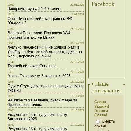
Facebook
10:06
25.01.2026
Завершує гру на 34-ій хвилині
13:12
10.01.2024
Олег Вишневський став гравцем ФК
"Оболонь"
13:09
25.12.2023
Валерій Пересоляк: Пропоную УАФ
припинити атаку на Минай
12:08
25.12.2023
Желько Любенович: Я не боявся їхати в
Україну та був готовий до цього, адже, на
жаль, пережив дві війни
17:42
22.10.2023
Трофейний покер Севлюша
13:11
20.10.2023
Анонс Суперкубку Закарпаття 2023
09:54
18.10.2023
• Наше
Годя у Сеулі дебютував за юнацьку збірну
опитування
України
10:28
17.10.2023
Чемпіонство Севлюша, ривок Медеї та
Слава
бронзовіння Тячева
Україні!
Героям
09:00
17.10.2023
Результати 14-го туру чемпіонату
Слава!
Закарпаття 2023
Смерть
08:59
17.10.2023
оркам!
Результати 13-го туру чемпіонату