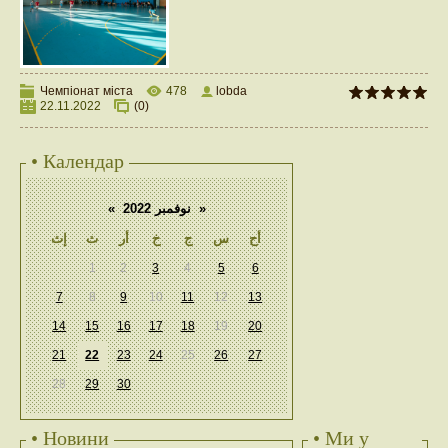
Чемпіонат міста
478
lobda
22.11.2022
(0)
• Календар
«
نوفمبر 2022
»
أح
س
ج
خ
أر
ث
إث
1
2
3
4
5
6
7
8
9
10
11
12
13
14
15
16
17
18
19
20
21
22
23
24
25
26
27
28
29
30
• Новини
• Ми у