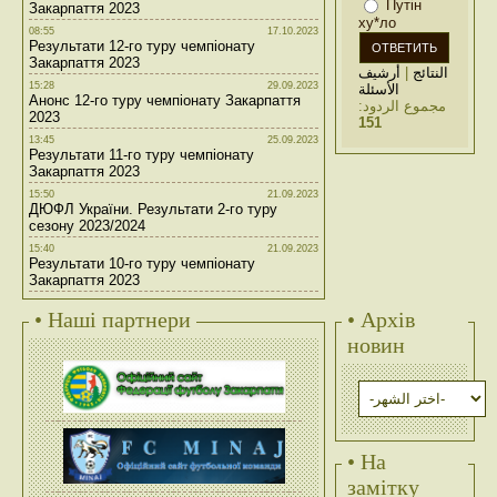
Путін
Закарпаття 2023
ху*ло
08:55
17.10.2023
Результати 12-го туру чемпіонату
Закарпаття 2023
أرشيف
|
النتائج
15:28
29.09.2023
الأسئلة
Анонс 12-го туру чемпіонату Закарпаття
مجموع الردود:
2023
151
13:45
25.09.2023
Результати 11-го туру чемпіонату
Закарпаття 2023
15:50
21.09.2023
ДЮФЛ України. Результати 2-го туру
сезону 2023/2024
15:40
21.09.2023
Результати 10-го туру чемпіонату
Закарпаття 2023
• Наші партнери
• Архів
новин
• На
замітку