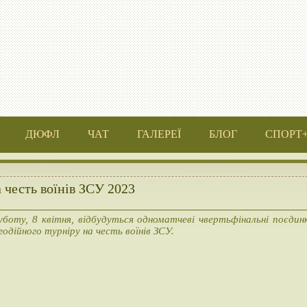
ДЮФЛ
ЧАТ
ГАЛЕРЕЇ
БЛОГ
СПОРТ
 честь воїнів ЗСУ 2023
уботу, 8 квітня, відбудуться одноматчеві чвертьфінальні поєдин
годійного турніру на честь воїнів ЗСУ.