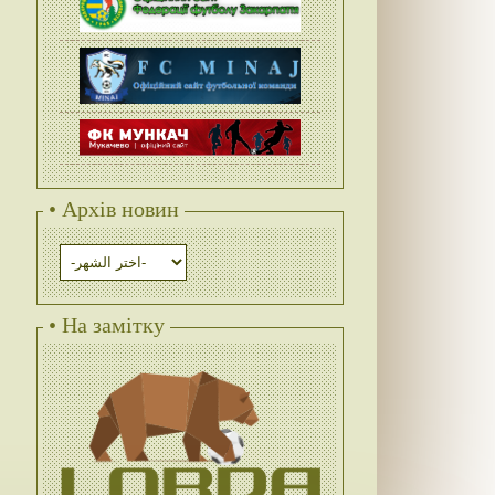
• Архів новин
• На замітку