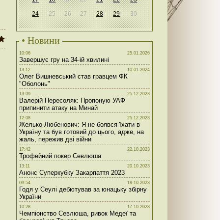
24
25
26
27
28
29
30
• Новини
10:06
25.01.2026
Завершує гру на 34-ій хвилині
13:12
10.01.2024
Олег Вишневський став гравцем ФК
"Оболонь"
13:09
25.12.2023
Валерій Пересоляк: Пропоную УАФ
припинити атаку на Минай
12:08
25.12.2023
Желько Любенович: Я не боявся їхати в
Україну та був готовий до цього, адже, на
жаль, пережив дві війни
17:42
22.10.2023
Трофейний покер Севлюша
13:11
20.10.2023
Анонс Суперкубку Закарпаття 2023
09:54
18.10.2023
Годя у Сеулі дебютував за юнацьку збірну
України
10:28
17.10.2023
Чемпіонство Севлюша, ривок Медеї та