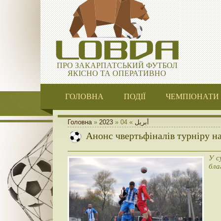
ПРО ЗАКАРПАТСЬКИЙ ФУТБОЛ
ЯКІСНО ТА ОПЕРАТИВНО
ГОЛОВНА
ПОДІЇ
ЧЕМПІОНАТИ
Головна
»
2023
»
04
»
أبريل
Анонс чвертьфіналів турніру на
У с
бла