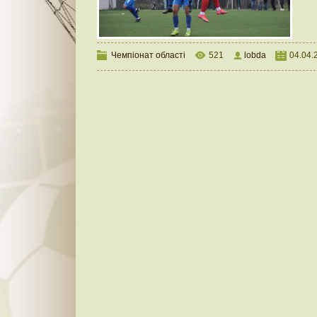
Чемпіонат області
521
lobda
04.04.