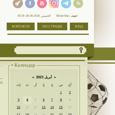
الخميس, 06.08.2026, 05:39
Вітаю Вас
,
ضيف
!
КОНТАКТИ
РЕЄСТРАЦІЯ
ВХІД
+
• Календар
«
أبريل 2023
»
ки
أح
س
ج
خ
أر
ث
إث
1
2
3
4
5
6
7
8
9
10
11
12
13
14
15
16
17
18
19
20
21
22
23