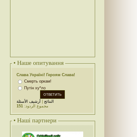
• Наше опитування
Слава Україні! Героям Слава!
Смерть оркам!
Путін ху*ло
أرشيف الأسئلة
|
النتائج
151
مجموع الردود:
• Наші партнери