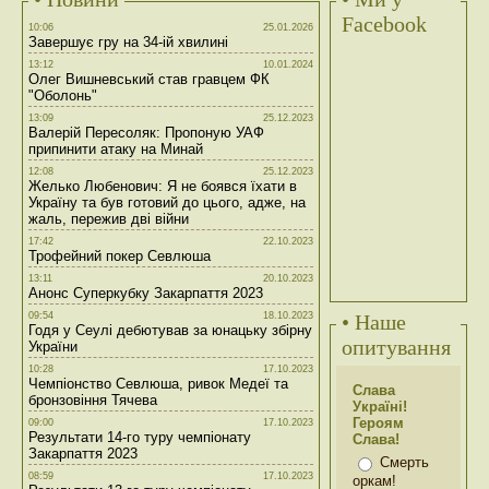
Facebook
10:06
25.01.2026
Завершує гру на 34-ій хвилині
13:12
10.01.2024
Олег Вишневський став гравцем ФК
"Оболонь"
13:09
25.12.2023
Валерій Пересоляк: Пропоную УАФ
припинити атаку на Минай
12:08
25.12.2023
Желько Любенович: Я не боявся їхати в
Україну та був готовий до цього, адже, на
жаль, пережив дві війни
17:42
22.10.2023
Трофейний покер Севлюша
13:11
20.10.2023
Анонс Суперкубку Закарпаття 2023
09:54
18.10.2023
• Наше
Годя у Сеулі дебютував за юнацьку збірну
опитування
України
10:28
17.10.2023
Чемпіонство Севлюша, ривок Медеї та
Слава
бронзовіння Тячева
Україні!
Героям
09:00
17.10.2023
Результати 14-го туру чемпіонату
Слава!
Закарпаття 2023
Смерть
08:59
17.10.2023
оркам!