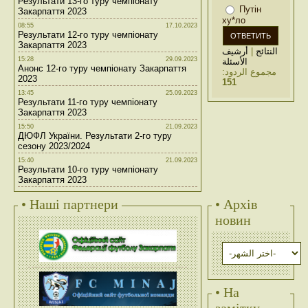
Результати 13-го туру чемпіонату
Путін
Закарпаття 2023
ху*ло
08:55
17.10.2023
Результати 12-го туру чемпіонату
Закарпаття 2023
أرشيف
|
النتائج
15:28
29.09.2023
الأسئلة
Анонс 12-го туру чемпіонату Закарпаття
مجموع الردود:
2023
151
13:45
25.09.2023
Результати 11-го туру чемпіонату
Закарпаття 2023
15:50
21.09.2023
ДЮФЛ України. Результати 2-го туру
сезону 2023/2024
15:40
21.09.2023
Результати 10-го туру чемпіонату
Закарпаття 2023
• Наші партнери
• Архів
новин
• На