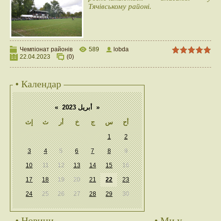
Тячівському районі.
Чемпіонат районів
589
lobda
22.04.2023
(0)
• Календар
«
أبريل 2023
»
أح
س
ج
خ
أر
ث
إث
1
2
3
4
5
6
7
8
9
10
11
12
13
14
15
16
17
18
19
20
21
22
23
24
25
26
27
28
29
30
• Новини
• Ми у