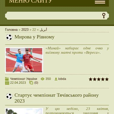
МЕНЮ САЙТУ
Головна
»
2023
»
22
»
أبريل
Мирова у Рівному
«Минай» набирає одне очко у
виїзному матчі проти «Вереса».
Чемпіонат України
350
lobda
22.04.2023
(0)
Стартує чемпіонат Тячівського району
2023
У цю неділю, 23 квітня,
розпочинаються змагання у