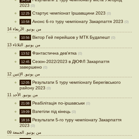
14:39
2023
(0)
Стартує чемпіонат Іршавщини 2023
12:25
(0)
Анонс 6-го туру чемпіонату Закарпаття 2023
10:58
(0)
14 من يونيو, الأربعاء
Віктор Гей перейшов у МТК Будапешт
10:56
(0)
13 من يونيو, الثلاثاء
Фантастична дев'ятка
13:52
(0)
Сезон-2022/2023 в ДЮФЛ Закарпаття
12:45
завершено
(0)
12 من يونيو, الإثنين
Результати 5 туру чемпіонату Берегівського
12:05
району 2023
(0)
11 من يونيو, الأحد
Реабілітація по-іршавськи
21:08
(0)
Взлетіли під кінець
19:09
(0)
Результати 5-го туру чемпіонату Закарпаття
18:16
2023
(0)
09 من يونيو, الجمعة