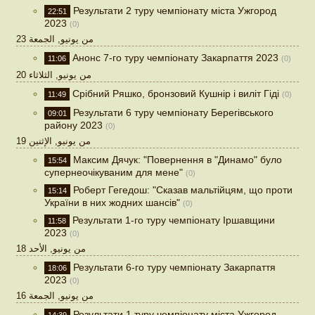
Результати 2 туру чемпіонату міста Ужгород
22:51
2023
(0)
23 من يونيو, الجمعة
Анонс 7-го туру чемпіонату Закарпаття 2023
11:06
(0)
20 من يونيو, الثلاثاء
Срібний Ряшко, бронзовий Кушнір і виліт Гіді
11:49
(0)
Результати 6 туру чемпіонату Берегівського
09:01
району 2023
(0)
19 من يونيو, الإثنين
Максим Дячук: "Повернення в "Динамо" було
15:54
супернеочікуваним для мене"
(0)
Роберт Гегедош: "Сказав мальтійцям, що проти
15:14
України в них жодних шансів"
(0)
Результати 1-го туру чемпіонату Іршавщини
11:58
2023
(0)
18 من يونيو, الأحد
Результати 6-го туру чемпіонату Закарпаття
18:06
2023
(0)
16 من يونيو, الجمعة
Результати 1 туру чемпіонату міста Ужгород