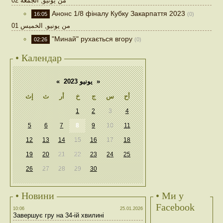
02 من يونيو, الجمعة
Анонс 1/8 фіналу Кубку Закарпаття 2023
16:05
(0)
01 من يونيو, الخميس
"Минай" рухається вгору
02:26
(0)
• Календар
«
يونيو 2023
»
إث
ث
أر
خ
ج
س
أح
1
2
3
4
5
6
7
8
9
10
11
12
13
14
15
16
17
18
19
20
21
22
23
24
25
26
27
28
29
30
• Новини
• Ми у
Facebook
10:06
25.01.2026
Завершує гру на 34-ій хвилині