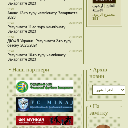
Закарпаття 2023
أرشيف
|
النتائج
15:28
29.09.2023
الأسئلة
Анонс 12-го туру чемпіонату Закарпаття
مجموع الردود:
2023
151
13:45
25.09.2023
Результати 11-го туру чемпіонату
Закарпаття 2023
15:50
21.09.2023
ДЮФЛ України. Результати 2-го туру
сезону 2023/2024
15:40
21.09.2023
Результати 10-го туру чемпіонату
Закарпаття 2023
• Наші партнери
• Архів
новин
• На
замітку