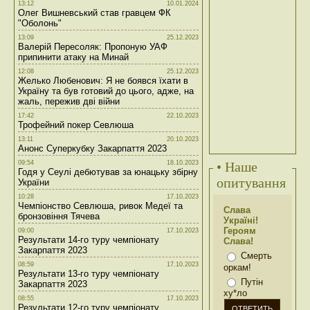
13:12
10.01.2024
Олег Вишневський став гравцем ФК
"Оболонь"
13:09
25.12.2023
Валерій Пересоляк: Пропоную УАФ
припинити атаку на Минай
12:08
25.12.2023
Желько Любенович: Я не боявся їхати в
Україну та був готовий до цього, адже, на
жаль, пережив дві війни
17:42
22.10.2023
Трофейний покер Севлюша
13:11
20.10.2023
Анонс Суперкубку Закарпаття 2023
09:54
18.10.2023
• Наше
Годя у Сеулі дебютував за юнацьку збірну
опитування
України
10:28
17.10.2023
Чемпіонство Севлюша, ривок Медеї та
Слава
бронзовіння Тячева
Україні!
Героям
09:00
17.10.2023
Результати 14-го туру чемпіонату
Слава!
Закарпаття 2023
Смерть
08:59
17.10.2023
оркам!
Результати 13-го туру чемпіонату
Путін
Закарпаття 2023
ху*ло
08:55
17.10.2023
Результати 12-го туру чемпіонату