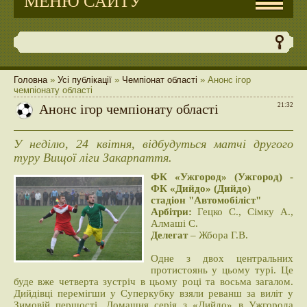
МЕНЮ САЙТУ
Головна
»
Усі публікації
»
Чемпіонат області
» Анонс ігор
чемпіонату області
Анонс ігор чемпіонату області
21:32
У неділю, 24 квітня, відбудуться матчі другого
туру Вищої ліги Закарпаття.
ФК «Ужгород» (Ужгород) -
ФК «Дийдо» (Дийдо)
стадіон "Автомобіліст"
Арбітри:
Гецко С., Сімку А.,
Алмаші С.
Делегат
– Жбора Г.В.
Одне з двох центральних
протистоянь у цьому турі. Це
буде вже четверта зустріч в цьому році та восьма загалом.
Дийдівці перемігши у Суперкубку взяли реванш за виліт у
Зимовій першості. Домашня серія з «Дийдо» в Ужгорода