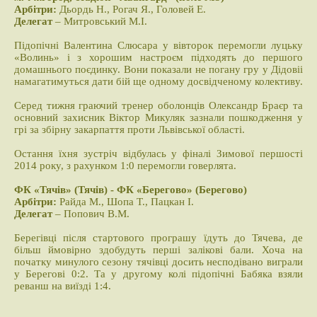
Арбітри:
Дьордь Н., Рогач Я., Головей Е.
Делегат
– Митровський М.І.
Підопічні Валентина Слюсара у вівторок перемогли луцьку
«Волинь» і з хорошим настроєм підходять до першого
домашнього поєдинку. Вони показали не погану гру у Дідовіі
намагатимуться дати бій ще одному досвідченому колективу.
Серед тижня граючий тренер оболонців Олександр Браєр та
основний захисник Віктор Микуляк зазнали пошкодження у
грі за збірну закарпаття проти Львівської області.
Остання їхня зустріч відбулась у фіналі Зимової першості
2014 року, з рахунком 1:0 перемогли говерлята.
ФК «Тячів» (Тячів) - ФК «Берегово» (Берегово)
Арбітри:
Райда М., Шопа Т., Пацкан І.
Делегат
– Попович В.М.
Берегівці після стартового програшу їдуть до Тячева, де
більш ймовірно здобудуть перші залікові бали. Хоча на
початку минулого сезону тячівці досить несподівано виграли
у Берегові 0:2. Та у другому колі підопічні Бабяка взяли
реванш на виїзді 1:4.