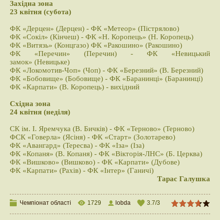
Західна зона
23 квітня (субота)
ФК «Дерцен» (Дерцен) - ФК «Метеор» (Пістрялово)
ФК «Сокіл» (Кінчеш) - ФК «Н. Коропець» (Н. Коропець)
ФК «Витязь» (Концгазо) ФК «Ракошино» (Ракошино)
ФК «Перечин» (Перечин) - ФК «Невицький
замок» (Невицьке)
ФК «Локомотив-Чоп» (Чоп) - ФК «Березний» (В. Березний)
ФК «Бобовище» (Бобовище) - ФК «Баранинці» (Баранинці)
ФК «Карпати» (В. Коропець) - вихідний
Східна зона
24 квітня (неділя)
СК ім. І. Яремчука (В. Бичків) - ФК «Терново» (Терново)
ФСК «Говерла» (Ясіня) - ФК «Старт» (Золотарево)
ФК «Авангард» (Тересва) - ФК «Іза» (Іза)
ФК «Копаня» (В. Копаня) - ФК «Вікторія-ЛНС» (Б. Церква)
ФК «Вишково» (Вишково) - ФК «Карпати» (Дубове)
ФК «Карпати» (Рахів) - ФК «Інтер» (Ганичі)
Тарас Галушка
Чемпіонат області
1729
lobda
3.7
/
3