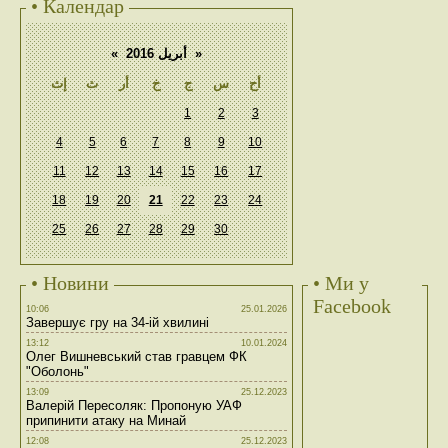
• Календар
«
أبريل 2016
»
أح
س
ج
خ
أر
ث
إث
1
2
3
4
5
6
7
8
9
10
11
12
13
14
15
16
17
18
19
20
21
22
23
24
25
26
27
28
29
30
• Новини
• Ми у
Facebook
10:06
25.01.2026
Завершує гру на 34-ій хвилині
13:12
10.01.2024
Олег Вишневський став гравцем ФК
"Оболонь"
13:09
25.12.2023
Валерій Пересоляк: Пропоную УАФ
припинити атаку на Минай
12:08
25.12.2023