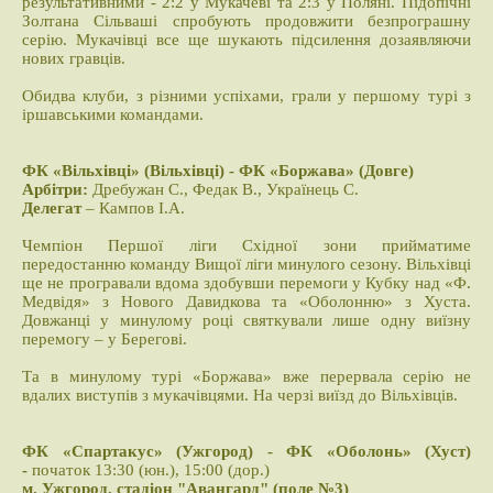
результативними - 2:2 у Мукачеві та 2:3 у Поляні. Підопічні
Золтана Сільваші спробують продовжити безпрограшну
серію. Мукачівці все ще шукають підсилення дозаявляючи
нових гравців.
Обидва клуби, з різними успіхами, грали у першому турі з
іршавськими командами.
ФК «Вільхівці» (Вільхівці) - ФК «Боржава» (Довге)
Арбітри:
Дребужан С., Федак В., Українець С.
Делегат
– Кампов І.А.
Чемпіон Першої ліги Східної зони прийматиме
передостанню команду Вищої ліги минулого сезону. Вільхівці
ще не програвали вдома здобувши перемоги у Кубку над «Ф.
Медвідя» з Нового Давидкова та «Оболонню» з Хуста.
Довжанці у минулому році святкували лише одну виїзну
перемогу – у Берегові.
Та в минулому турі «Боржава» вже перервала серію не
вдалих виступів з мукачівцями. На черзі виїзд до Вільхівців.
ФК «Спартакус» (Ужгород) - ФК «Оболонь» (Хуст)
-
початок 13:30 (юн.), 15:00 (дор.)
м. Ужгород, стадіон "Авангард" (поле №3)