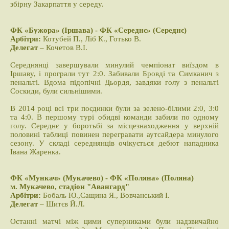
збірну Закарпаття у середу.
ФК «Бужора» (Іршава) - ФК «Середнє» (Середнє)
Арбітри:
Котубей П., Ліб К., Готько В.
Делегат
– Кочетов В.І.
Середнянці завершували минулий чемпіонат виїздом в
Іршаву, і програли тут 2:0. Забивали Бровді та Симканич з
пенальті. Вдома підопічні Дьордя, завдяки голу з пенальті
Соскиди, були сильнішими.
В 2014 році всі три поєдинки були за зелено-білими 2:0, 3:0
та 4:0. В першому турі обидві команди забили по одному
голу. Середнє у боротьбі за місцезнаходження у верхній
половині таблиці повинен перегравати аутсайдера минулого
сезону. У складі середнянців очікується дебют нападника
Івана Жаренка.
ФК «Мункач» (Мукачево) - ФК «Поляна» (Поляна)
м. Мукачево, стадіон "Авангард"
Арбітри:
Бобаль Ю.,Сащина Я., Вовчанський І.
Делегат
– Шитєв Й.Л.
Останні матчі між цими суперниками були надзвичайно