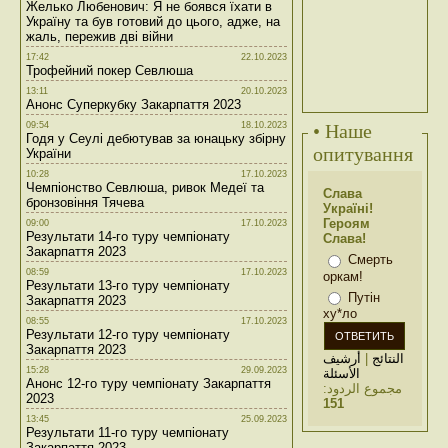
Желько Любенович: Я не боявся їхати в
Україну та був готовий до цього, адже, на
жаль, пережив дві війни
17:42
22.10.2023
Трофейний покер Севлюша
13:11
20.10.2023
Анонс Суперкубку Закарпаття 2023
09:54
18.10.2023
• Наше
Годя у Сеулі дебютував за юнацьку збірну
опитування
України
10:28
17.10.2023
Чемпіонство Севлюша, ривок Медеї та
Слава
бронзовіння Тячева
Україні!
Героям
09:00
17.10.2023
Результати 14-го туру чемпіонату
Слава!
Закарпаття 2023
Смерть
08:59
17.10.2023
оркам!
Результати 13-го туру чемпіонату
Путін
Закарпаття 2023
ху*ло
08:55
17.10.2023
Результати 12-го туру чемпіонату
Закарпаття 2023
أرشيف
|
النتائج
15:28
29.09.2023
الأسئلة
Анонс 12-го туру чемпіонату Закарпаття
مجموع الردود:
2023
151
13:45
25.09.2023
Результати 11-го туру чемпіонату
Закарпаття 2023