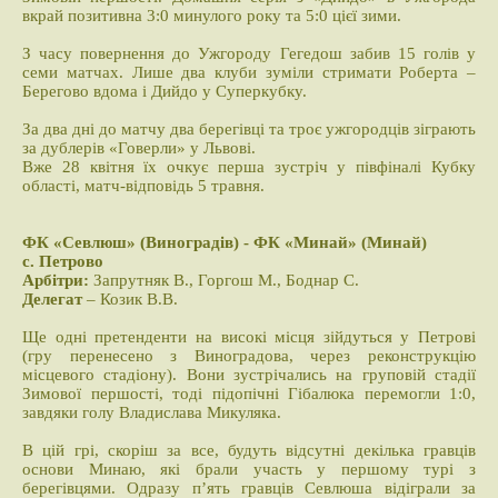
вкрай позитивна 3:0 минулого року та 5:0 цієї зими.
З часу повернення до Ужгороду Гегедош забив 15 голів у
семи матчах. Лише два клуби зуміли стримати Роберта –
Берегово вдома і Дийдо у Суперкубку.
За два дні до матчу два берегівці та троє ужгородців зіграють
за дублерів «Говерли» у Львові.
Вже 28 квітня їх очкує перша зустріч у півфіналі Кубку
області, матч-відповідь 5 травня.
ФК «Севлюш» (Виноградів) - ФК «Минай» (Минай)
с. Петрово
Арбітри:
Запрутняк В., Горгош М., Боднар С.
Делегат
– Козик В.В.
Ще одні претенденти на високі місця зійдуться у Петрові
(гру перенесено з Виноградова, через реконструкцію
місцевого стадіону). Вони зустрічались на груповій стадії
Зимової першості, тоді підопічні Гібалюка перемогли 1:0,
завдяки голу Владислава Микуляка.
В цій грі, скоріш за все, будуть відсутні декілька гравців
основи Минаю, які брали участь у першому турі з
берегівцями. Одразу п’ять гравців Севлюша відіграли за