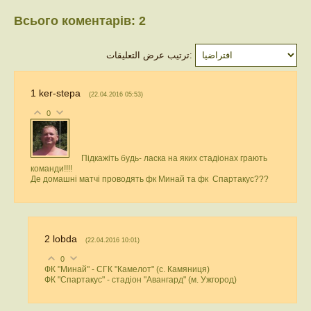
Всього коментарів
:
2
ترتيب عرض التعليقات:
1
ker-stepa
(22.04.2016 05:53)
0
Підкажіть будь- ласка на яких стадіонах грають
команди!!!!
Де домашні матчі проводять фк Минай та фк Спартакус???
2
lobda
(22.04.2016 10:01)
0
ФК "Минай" - СГК "Камелот" (с. Камяниця)
ФК "Спартакус" - стадіон "Авангард" (м. Ужгород)