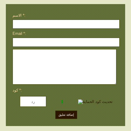
الاسم *:
Email *:
كود *: