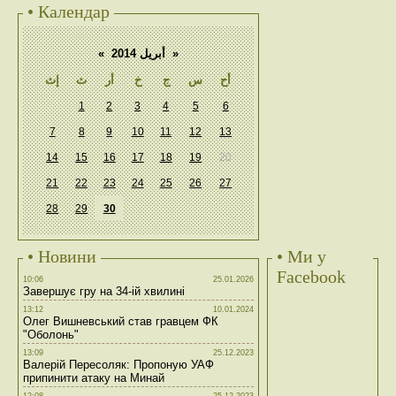
• Календар
«
أبريل 2014
»
أح
س
ج
خ
أر
ث
إث
1
2
3
4
5
6
7
8
9
10
11
12
13
14
15
16
17
18
19
20
21
22
23
24
25
26
27
28
29
30
• Новини
• Ми у
Facebook
10:06
25.01.2026
Завершує гру на 34-ій хвилині
13:12
10.01.2024
Олег Вишневський став гравцем ФК
"Оболонь"
13:09
25.12.2023
Валерій Пересоляк: Пропоную УАФ
припинити атаку на Минай