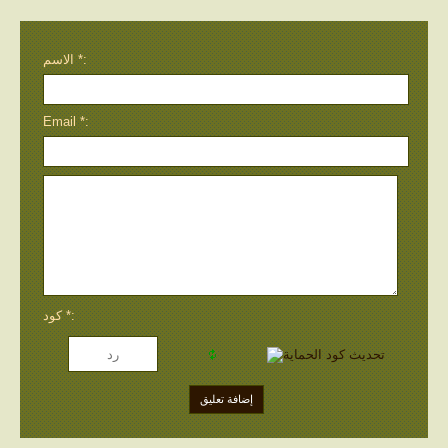
الاسم *:
Email *:
كود *: