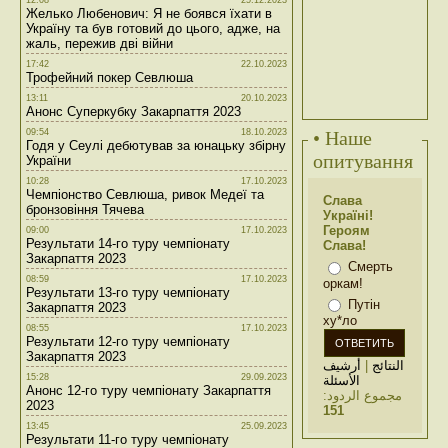
12:08
25.12.2023
Желько Любенович: Я не боявся їхати в
Україну та був готовий до цього, адже, на
жаль, пережив дві війни
17:42
22.10.2023
Трофейний покер Севлюша
13:11
20.10.2023
Анонс Суперкубку Закарпаття 2023
09:54
18.10.2023
• Наше
Годя у Сеулі дебютував за юнацьку збірну
опитування
України
10:28
17.10.2023
Чемпіонство Севлюша, ривок Медеї та
Слава
бронзовіння Тячева
Україні!
Героям
09:00
17.10.2023
Результати 14-го туру чемпіонату
Слава!
Закарпаття 2023
Смерть
08:59
17.10.2023
оркам!
Результати 13-го туру чемпіонату
Путін
Закарпаття 2023
ху*ло
08:55
17.10.2023
Результати 12-го туру чемпіонату
Закарпаття 2023
أرشيف
|
النتائج
15:28
29.09.2023
الأسئلة
Анонс 12-го туру чемпіонату Закарпаття
مجموع الردود:
2023
151
13:45
25.09.2023
Результати 11-го туру чемпіонату