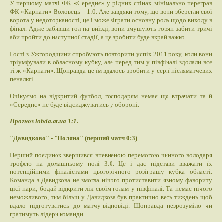
У першому матчі ФК «Середнє» у рідних стінах мінімально переграв
ФК «Карпати» Воловець – 1:0. Але завдяки тому, що вони зберегли свої
ворота у недоторканості, це і може зіграти основну роль щодо виходу в
фінал. Адже забивши гол на виїзді, вони змушують горян забити тричі
аби пройти до наступної стадії, а це зробити буде вкрай важко.
Гості з Ужгородщини спробують повторити успіх 2011 року, коли вони
тріумфували в обласному кубку, але перед тим у півфіналі здолали все
ті ж «Карпати». Щоправда це їм вдалось зробити у серії післяматчевих
пенальті.
Очікуємо на відкритий футбол, господарям немає що втрачати та й
«Середнє» не буде відсиджуватись у обороні.
Прогноз lobda.at.ua 1:1.
"Давидково" - "Поляна" (перший матч 0:3)
Перший поєдинок звершився впевненою перемогою чинного володаря
трофею на домашньому полі 3:0. Це і дає підстави вважати їх
потенційними фіналістами цьогорічного розіграшу кубка області.
Команда з Давидкова не змогла нічого протиставити явному фавориту
цієї пари, бодай відкрити лік своїм голам у півфіналі. Та немає нічого
неможливого, тим більш у Давидкова був практично весь тиждень щоб
вдало підготуватись до матчу-відповіді. Щоправда незрозуміло чи
гратимуть лідери команди…