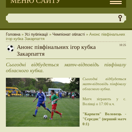
МЕНЮ САЙТУ
Головна
»
Усі публікації
»
Чемпіонат області
» Анонс півфінальних
ігор кубка Закарпаття
Анонс півфінальних ігор кубка
10:25
Закарпаття
Сьогодні відбудеться матч-відповідь півфіналу
обласного кубка.
Сьогодні відбудеться
матч-відповідь півфіналу
обласного кубка.
Матч зіграють у с.
Волівці о 17:00 к.ч.
"Карпати" Воловець -
"Середнє" (перший матч
0:1)