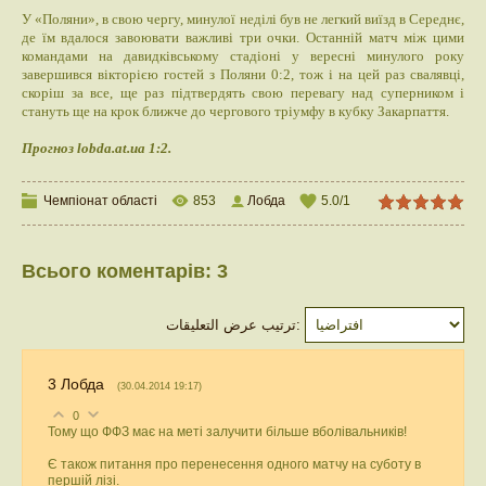
У «Поляни», в свою чергу, минулої неділі був не легкий виїзд в Середнє,
де їм вдалося завоювати важливі три очки. Останній матч між цими
командами на давидківському стадіоні у вересні минулого року
завершився вікторією гостей з Поляни 0:2, тож і на цей раз свалявці,
скоріш за все, ще раз підтвердять свою перевагу над суперником і
стануть ще на крок ближче до чергового тріумфу в кубку Закарпаття.
Прогноз lobda.at.ua 1:2.
Чемпіонат області
853
Лобда
5.0
/
1
Всього коментарів
:
3
ترتيب عرض التعليقات:
3
Лобда
(30.04.2014 19:17)
0
Тому що ФФЗ має на меті залучити більше вболівальників!
Є також питання про перенесення одного матчу на суботу в
першій лізі.