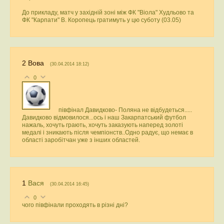
До прикладу, матч у західній зоні між ФК "Віола" Худльово та
ФК "Карпати" В. Коропець гратимуть у цю суботу (03.05)
2
Вова
(30.04.2014 18:12)
0
півфінал Давидково- Поляна не відбудеться.....
Давидково відмовилося...ось і наш Закарпатський футбол
нажаль, хочуть грають, хочуть заказують наперед золоті
медалі і зникають після чемпіонств..Одно радує, що немає в
області заробітчан уже з інших областей.
1
Вася
(30.04.2014 16:45)
0
чого півфінали проходять в різні дні?