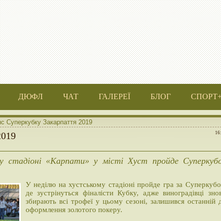
ДЮФЛ
ЧАТ
ГАЛЕРЕЇ
БЛОГ
СПОРТ
с Суперкубку Закарпаття 2019
2019
16
му стадіоні «Карпати» у місті Хуст пройде Суперкуб
У неділю на хустському стадіоні пройде гра за Суперкубо
де зустрінуться фіналісти Кубку, адже виноградівці зно
збирають всі трофеї у цьому сезоні, залишився останній 
оформлення золотого покеру.