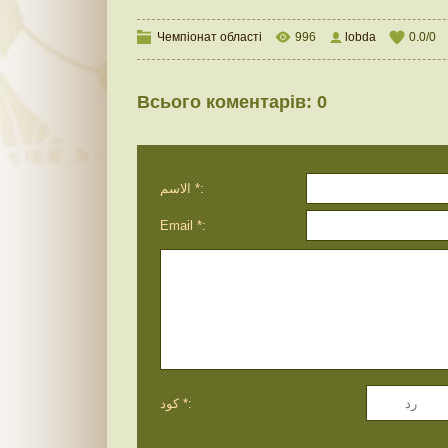
Чемпіонат області
996
lobda
0.0
/
0
Всього коментарів
:
0
الاسم *:
Email *:
كود *: