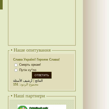
• Наше опитування
Слава Україні! Героям Слава!
Смерть оркам!
Путін ху*ло
أرشيف الأسئلة
|
النتائج
151
مجموع الردود:
• Наші партнери