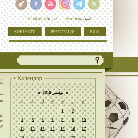
الأحد, 09.08.2026, 11:59
Вітаю Вас
,
ضيف
!
КОНТАКТИ
РЕЄСТРАЦІЯ
ВХІД
+
• Календар
:50
«
نوفمبر 2019
»
ок
أح
س
ج
خ
أر
ث
إث
1
2
3
к,
4
5
6
7
8
9
10
ву
до
11
12
13
14
15
16
17
18
19
20
21
22
23
24