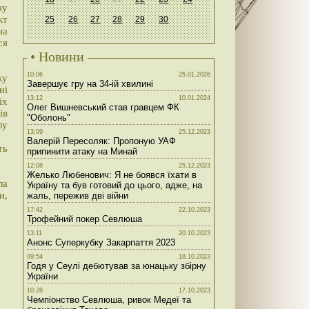
зу
кт
25
26
27
28
29
30
на
ся
• Новини
10:06
25.01.2026
ку
Завершує гру на 34-ій хвилині
ні
13:12
10.01.2024
іх
Олег Вишневський став гравцем ФК
ів
"Оболонь"
лу
13:09
25.12.2023
Валерій Пересоляк: Пропоную УАФ
ть
припинити атаку на Минай
12:08
25.12.2023
Желько Любенович: Я не боявся їхати в
ла
Україну та був готовий до цього, адже, на
и,
жаль, пережив дві війни
17:42
22.10.2023
Трофейний покер Севлюша
13:11
20.10.2023
Анонс Суперкубку Закарпаття 2023
09:54
18.10.2023
Годя у Сеулі дебютував за юнацьку збірну
України
10:28
17.10.2023
Чемпіонство Севлюша, ривок Медеї та