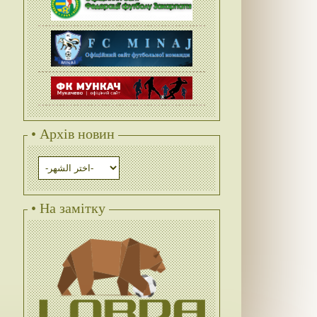
• Архів новин
• На замітку