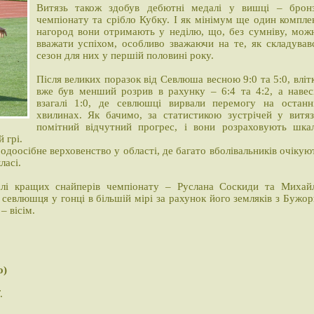
Витязь також здобув дебютні медалі у вишці – брон
чемпіонату та срібло Кубку. І як мінімум ще один компле
нагород вони отримають у неділю, що, без сумніву, мож
вважати успіхом, особливо зважаючи на те, як складував
сезон для них у першій половині року.
Після великих поразок від Севлюша весною 9:0 та 5:0, вліт
вже був менший розрив в рахунку – 6:4 та 4:2, а навес
взагалі 1:0, де севлюшці вирвали перемогу на останн
хвилинах. Як бачимо, за статистикою зустрічей у витяз
помітний відчутний прогрес, і вони розраховують шка
й грі.
одоосібне верховенство у області, де багато вболівальників очікую
ласі.
алі кращих снайперів чемпіонату – Руслана Соскиди та Михай
евлюшця у гонці в більшій мірі за рахунок його земляків з Бужор
 – вісім.
о)
.