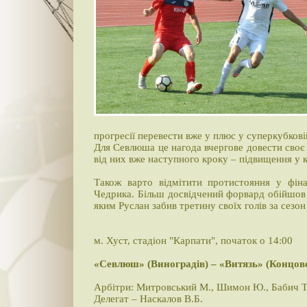
прогресії перевести вже у плюс у суперкубкові
Для Севлюша це нагода вчергове довести своє 
від них вже наступного кроку – підвищення у к
Також варто відмітити протистояння у фін
Чедрика. Більш досвідчений форвард обійшов с
яким Руслан забив третину своїх голів за сезон
м. Хуст, стадіон "Карпати", початок о 14:00
«Севлюш» (Виноградів) – «Витязь» (Концов
Арбітри: Митровський М., Шимон Ю., Бабич Т
Делегат – Наскалов В.Б.