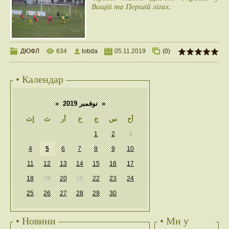
Вищій та Першій лігах.
ДЮФЛ
634
lobda
05.11.2019
(0)
• Календар
«
نوفمبر 2019
»
أح
س
ج
خ
أر
ث
إث
1
2
3
4
5
6
7
8
9
10
11
12
13
14
15
16
17
18
19
20
21
22
23
24
25
26
27
28
29
30
• Новини
• Ми у