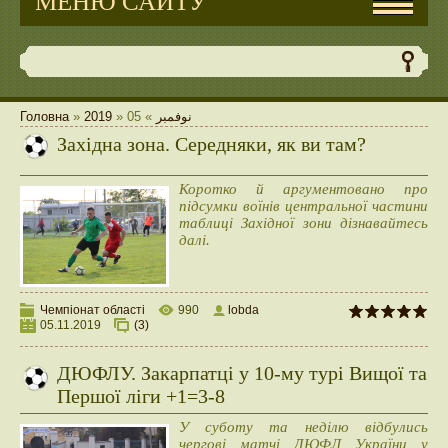
МЕНЮ САЙТУ
Головна
»
2019
»
05
»
نوفمبر
Західна зона. Середняки, як ви там?
Коротко й аргументовано про
підсумки воїнів центральної частини
таблиці Західної зони дізнавайтесь
далі.
Чемпіонат області
990
lobda
05.11.2019
(3)
ДЮФЛУ. Закарпатці у 10-му турі Вищої та
Першої ліги +1=3-8
У суботу та неділю відбулись
чергові матчі ДЮФЛ України у