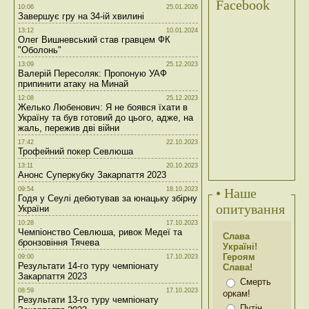
Facebook
10:06
25.01.2026
Завершує гру на 34-ій хвилині
13:12
10.01.2024
Олег Вишневський став гравцем ФК
"Оболонь"
13:09
25.12.2023
Валерій Пересоляк: Пропоную УАФ
припинити атаку на Минай
12:08
25.12.2023
Желько Любенович: Я не боявся їхати в
Україну та був готовий до цього, адже, на
жаль, пережив дві війни
17:42
22.10.2023
Трофейний покер Севлюша
13:11
20.10.2023
Анонс Суперкубку Закарпаття 2023
09:54
18.10.2023
• Наше
Годя у Сеулі дебютував за юнацьку збірну
опитування
України
10:28
17.10.2023
Чемпіонство Севлюша, ривок Медеї та
Слава
бронзовіння Тячева
Україні!
Героям
09:00
17.10.2023
Результати 14-го туру чемпіонату
Слава!
Закарпаття 2023
Смерть
08:59
17.10.2023
оркам!
Результати 13-го туру чемпіонату
Путін