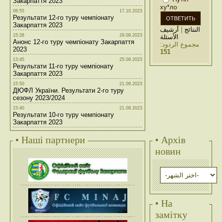
Закарпаття 2023
ху*ло
08:55
17.10.2023
Результати 12-го туру чемпіонату
Закарпаття 2023
أرشيف
|
النتائج
15:28
29.09.2023
الأسئلة
Анонс 12-го туру чемпіонату Закарпаття
مجموع الردود:
2023
151
13:45
25.09.2023
Результати 11-го туру чемпіонату
Закарпаття 2023
15:50
21.09.2023
ДЮФЛ України. Результати 2-го туру
сезону 2023/2024
15:40
21.09.2023
Результати 10-го туру чемпіонату
Закарпаття 2023
• Наші партнери
• Архів
новин
• На
замітку