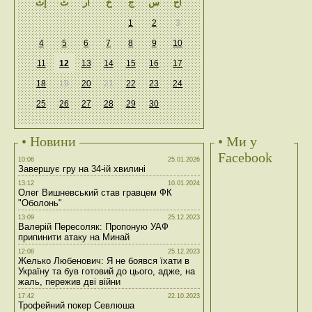
أح
س
ج
خ
أر
ث
إث
1
2
3
4
5
6
7
8
9
10
11
12
13
14
15
16
17
18
19
20
21
22
23
24
25
26
27
28
29
30
• Новини
• Ми у
Facebook
10:06
25.01.2026
Завершує гру на 34-ій хвилині
13:12
10.01.2024
Олег Вишневський став гравцем ФК
"Оболонь"
13:09
25.12.2023
Валерій Пересоляк: Пропоную УАФ
припинити атаку на Минай
12:08
25.12.2023
Желько Любенович: Я не боявся їхати в
Україну та був готовий до цього, адже, на
жаль, пережив дві війни
17:42
22.10.2023
Трофейний покер Севлюша