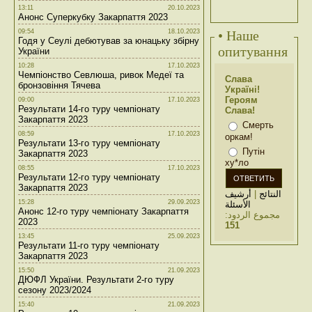
13:11
20.10.2023
Анонс Суперкубку Закарпаття 2023
09:54
18.10.2023
• Наше
Годя у Сеулі дебютував за юнацьку збірну
опитування
України
10:28
17.10.2023
Чемпіонство Севлюша, ривок Медеї та
Слава
бронзовіння Тячева
Україні!
Героям
09:00
17.10.2023
Результати 14-го туру чемпіонату
Слава!
Закарпаття 2023
Смерть
08:59
17.10.2023
оркам!
Результати 13-го туру чемпіонату
Путін
Закарпаття 2023
ху*ло
08:55
17.10.2023
Результати 12-го туру чемпіонату
Закарпаття 2023
أرشيف
|
النتائج
15:28
29.09.2023
الأسئلة
Анонс 12-го туру чемпіонату Закарпаття
مجموع الردود:
2023
151
13:45
25.09.2023
Результати 11-го туру чемпіонату
Закарпаття 2023
15:50
21.09.2023
ДЮФЛ України. Результати 2-го туру
сезону 2023/2024
15:40
21.09.2023