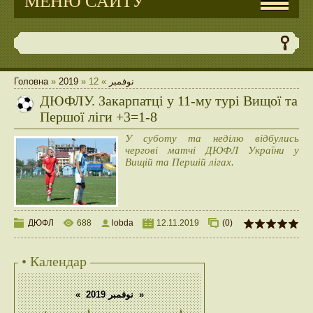
МЕНЮ САЙТУ
Головна
»
2019
»
12
»
نوفمبر
ДЮФЛУ. Закарпатці у 11-му турі Вищої та
Першої ліги +3=1-8
У суботу та неділю відбулись
чергові матчі ДЮФЛ України у
Вищій та Першій лігах.
ДЮФЛ
688
lobda
12.11.2019
(0)
• Календар
«
نوفمبر 2019
»