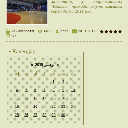
листопада, у спорткомплексі
"Юність" проходитимуть змагання
серед дітей 2011 р.н..
на Закарпатті
1408
lobda
20.11.2019
(0)
• Календар
«
نوفمبر 2019
»
أح
س
ج
خ
أر
ث
إث
1
2
3
4
5
6
7
8
9
10
11
12
13
14
15
16
17
18
19
20
21
22
23
24
25
26
27
28
29
30