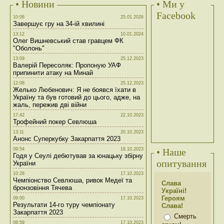
• Новини
• Ми у
Facebook
10:06
25.01.2026
Завершує гру на 34-ій хвилині
13:12
10.01.2024
Олег Вишневський став гравцем ФК
"Оболонь"
13:09
25.12.2023
Валерій Пересоляк: Пропоную УАФ
припинити атаку на Минай
12:08
25.12.2023
Желько Любенович: Я не боявся їхати в
Україну та був готовий до цього, адже, на
жаль, пережив дві війни
17:42
22.10.2023
Трофейний покер Севлюша
13:11
20.10.2023
Анонс Суперкубку Закарпаття 2023
09:54
18.10.2023
• Наше
Годя у Сеулі дебютував за юнацьку збірну
опитування
України
10:28
17.10.2023
Чемпіонство Севлюша, ривок Медеї та
Слава
бронзовіння Тячева
Україні!
Героям
09:00
17.10.2023
Результати 14-го туру чемпіонату
Слава!
Закарпаття 2023
Смерть
08:59
17.10.2023