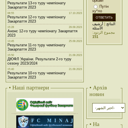
оркам!
Результати 13-го туру чемпіонату
Путін
Закарпаття 2023
ху*ло
08:55
17.10.2023
Результати 12-го туру чемпіонату
Закарпаття 2023
أرشيف
|
النتائج
15:28
29.09.2023
الأسئلة
Анонс 12-го туру чемпіонату Закарпаття
مجموع الردود:
2023
151
13:45
25.09.2023
Результати 11-го туру чемпіонату
Закарпаття 2023
15:50
21.09.2023
ДЮФЛ України. Результати 2-го туру
сезону 2023/2024
15:40
21.09.2023
Результати 10-го туру чемпіонату
Закарпаття 2023
• Наші партнери
• Архів
новин
• На