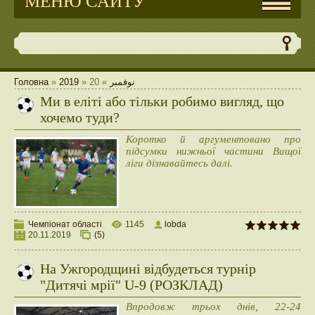
МЕНЮ САЙТУ
Головна
»
2019
»
20
»
نوفمبر
Ми в еліті або тільки робимо вигляд, що
хочемо туди?
Коротко й аргументовано про
підсумки нижньої частини Вищої
ліги дізнавайтесь далі.
Чемпіонат області
1145
lobda
20.11.2019
(5)
На Ужгородщині відбудеться турнір
"Дитячі мрії" U-9 (РОЗКЛАД)
Впродовж трьох днів, 22-24