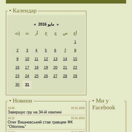
• Календар
«
مايو 2016
»
أح
س
ج
خ
أر
ث
إث
1
2
3
4
5
6
7
8
9
10
11
12
13
14
15
16
17
18
19
20
21
22
23
24
25
26
27
28
29
30
31
• Новини
• Ми у
Facebook
10:06
25.01.2026
Завершує гру на 34-ій хвилині
13:12
10.01.2024
Олег Вишневський став гравцем ФК
"Оболонь"