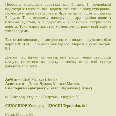
Перевага господарів зростала все більше, і тернопільці
подекуди затягували час, відчуваючи тиск з боку суперника.
Як мінімум двічі мав забивати Яковлєв після подач справа від
Бойкула. Та в першому випадку форвард пробив вище з
близької відстані, а в другому – з чотирьох метрів повз
ворота. Таке марнотратство моментами зіграло злий жарт з
ужгородцями.
Так за дві хвилини до завершення гри подача з кутового біля
воріт СДЮСШОР закінчилася ударом Мороза з семи метрів.
0:1.
Довгий час йдучи на четвертому місці, тепер ужгородці
можуть скотитися на шосту позицію, якщо їхні сусіди
наберуть три очки.
Арбітр
– Юрій Малаха (Львів)
Асистенти
– Денис Дудаш, Микола Маточка
Спостерігач арбітражу
- Віктор Журибіда (Луцьк)
м. Ужгород, стадіон «Спартак», глядачів 50
СДЮСШОР Ужгород – ДЮСШ Тернопіль
0:1
Голи
: Мороз, 68.