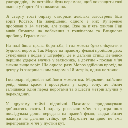
ужгородців, і їм потрібна була перемога, щоб покращити свої
шанси у боротьбі за виживання.
Зі старту гості одразу створили декілька загострень біля
воріт Костьо. На завершенні одного з них Кучеренко
пробивав з 14 метрів, але вище. Вже за п’ять хвилин Гіді
вивів Яковлєва на побачення з голкіпером та Владислав
пробив у Герасимюка.
На полі йшла цікава боротьба, і гол можна було очікувати в
будь-які ворота. Так Мороз на правому фланзі пройшов двох
суперників і подав у штрафну, де н дальній стійці Печенюк
першим ударом влучив у захисника, а другим - послав м’яч
значно вище воріт. Ще одного разу Мороз здійснив прохід по
центру із завершальним ударом з 18 метрів, однак не точно.
Господарі відповіли забійним моментом. Маркович здійснив
рейд лівим краєм і прострілив у карну зону, де Зизич
залишався один перед воротами та з шести метрів влучив у
перекладину.
У другому таймі підопічні Пахомова продовжували
добиватись свого. І одразу розвівши м’яч з центра поля
послідувала довга передача на правий фланг, звідки Зизич
накинув на дальню стійку, де Маркович на диво не зміг
переправити м’яч у пустий кут.