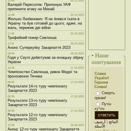
13:09
25.12.2023
Валерій Пересоляк: Пропоную УАФ
припинити атаку на Минай
12:08
25.12.2023
Желько Любенович: Я не боявся їхати в
Україну та був готовий до цього, адже, на
жаль, пережив дві війни
17:42
22.10.2023
Трофейний покер Севлюша
13:11
20.10.2023
Анонс Суперкубку Закарпаття 2023
09:54
18.10.2023
• Наше
Годя у Сеулі дебютував за юнацьку збірну
опитування
України
10:28
17.10.2023
Чемпіонство Севлюша, ривок Медеї та
Слава
бронзовіння Тячева
Україні!
Героям
09:00
17.10.2023
Результати 14-го туру чемпіонату
Слава!
Закарпаття 2023
Смерть
08:59
17.10.2023
оркам!
Результати 13-го туру чемпіонату
Путін
Закарпаття 2023
ху*ло
08:55
17.10.2023
Результати 12-го туру чемпіонату
Закарпаття 2023
أرشيف
|
النتائج
15:28
29.09.2023
الأسئلة
Анонс 12-го туру чемпіонату Закарпаття
مجموع الردود: