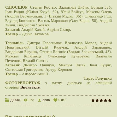
СДЮСШОР
: Степан Костьо, Владислав Цибик, Богдан Зуб,
Іван Рацин (Юліан Козуб, 62), Юрій Бойкул, Максим Олень
(Андрій Вермінський, 1 (Віталій Мадяр, 36)), Олександр Гіді,
Едуард Ковтанюк, Василь Маркович (Олег Баран, 58), Андрій
Зизич, Владислав Яковлєв.
Запасні
: Андрій Калай, Адріан Скляр.
Тренер
– Денис Пахомов.
Тернопіль
: Дмитро Герасимюк, Владислав Мороз, Андрій
Новачинський, Віталій Кузьмак, Андрій Запаранюк,
Владсилав Бігуняк, Степан Богоніс (Богдан Злочевський, 43),
Максим Коломієць, Олександр Кучеренко, Валентин
Печенюк, Віталій Солтіс.
Запасні
: Дмитро Онищук, Максим Лисак, Іван Луцик,
Святослав Григоренко, Артур Корянов
Тренер
– Айаровський П.
Тарас Галушка
ФОТОРЕПОРТАЖ
з матчу дивіться на офіційній
сторінці
Вконтакте
.
ДЮФЛ
958
lobda
0.0
/
0