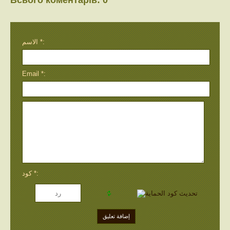
Всього коментарів
:
0
الاسم *:
Email *:
كود *: