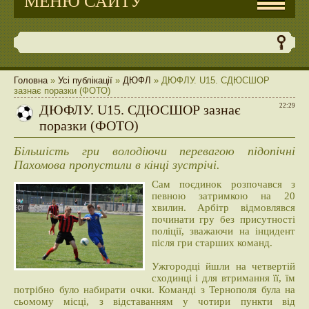
МЕНЮ САЙТУ
Головна
»
Усі публікації
»
ДЮФЛ
» ДЮФЛУ. U15. СДЮСШОР
зазнає поразки (ФОТО)
ДЮФЛУ. U15. СДЮСШОР зазнає
22:29
поразки (ФОТО)
Більшість гри володіючи перевагою підопічні
Пахомова пропустили в кінці зустрічі.
Сам поєдинок розпочався з
певною затримкою на 20
хвилин. Арбітр відмовлявся
починати гру без присутності
поліції, зважаючи на інцидент
після гри старших команд.
Ужгородці йшли на четвертій
сходинці і для втримання її, їм
потрібно було набирати очки. Команді з Тернополя була на
сьомому місці, з відставанням у чотири пункти від