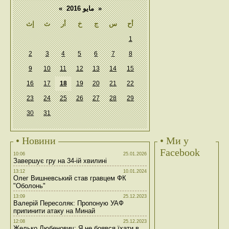
«
مايو 2016
»
أح
س
ج
خ
أر
ث
إث
1
2
3
4
5
6
7
8
9
10
11
12
13
14
15
16
17
18
19
20
21
22
23
24
25
26
27
28
29
30
31
• Новини
• Ми у
Facebook
10:06
25.01.2026
Завершує гру на 34-ій хвилині
13:12
10.01.2024
Олег Вишневський став гравцем ФК
"Оболонь"
13:09
25.12.2023
Валерій Пересоляк: Пропоную УАФ
припинити атаку на Минай
12:08
25.12.2023
Желько Любенович: Я не боявся їхати в