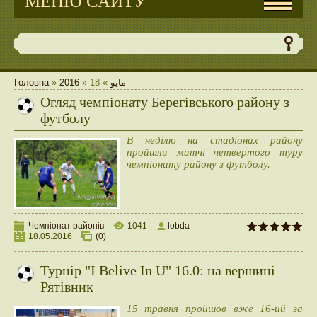
МЕНЮ САЙТУ
Головна
»
2016
»
18
»
مايو
Огляд чемпіонату Берегівського району з
футболу
В неділю на стадіонах району
пройшли матчі четвертого туру
чемпіонату району з футболу.
Чемпіонат районів
1041
lobda
18.05.2016
(0)
Турнір "I Belive In U" 16.0: на вершині
Рятівник
15 травня пройшов вже 16-ий за