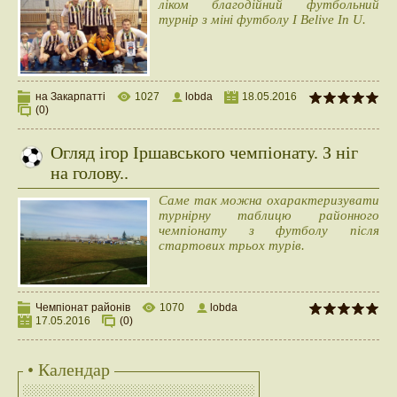
ліком благодійний футбольний
турнір з міні футболу I Belive In U.
на Закарпатті
1027
lobda
18.05.2016
(0)
Огляд ігор Іршавського чемпіонату. З ніг
на голову..
Саме так можна охарактеризувати
турнірну таблицю районного
чемпіонату з футболу після
стартових трьох турів.
Чемпіонат районів
1070
lobda
17.05.2016
(0)
• Календар