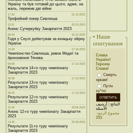
Україну та був готовий до цього, адже, на
жаль, пережив дві війни
17:42
22.10.2023
Трофейний покер Севлюша
13:11
20.10.2023
Анонс Суперкубку Закарпаття 2023
09:54
18.10.2023
• Наше
Годя у Сеулі дебютував за юнацьку збірну
опитування
України
10:28
17.10.2023
Чемпіонство Севлюша, ривок Медеї та
Слава
бронзовіння Тячева
Україні!
Героям
09:00
17.10.2023
Результати 14-го туру чемпіонату
Слава!
Закарпаття 2023
Смерть
08:59
17.10.2023
оркам!
Результати 13-го туру чемпіонату
Путін
Закарпаття 2023
ху*ло
08:55
17.10.2023
Результати 12-го туру чемпіонату
Закарпаття 2023
أرشيف
|
النتائج
15:28
29.09.2023
الأسئلة
Анонс 12-го туру чемпіонату Закарпаття
مجموع الردود:
2023
151
13:45
25.09.2023
Результати 11-го туру чемпіонату
Закарпаття 2023