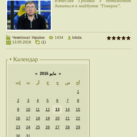
В'ячеслав Грозний з оптимізмом
дивиться в майбутнє "Говерли".
Чемпіонат України
1434
lobda
13.05.2016
(1)
• Календар
«
مايو 2016
»
أح
س
ج
خ
أر
ث
إث
1
2
3
4
5
6
7
8
9
10
11
12
13
14
15
16
17
18
19
20
21
22
23
24
25
26
27
28
29
30
31