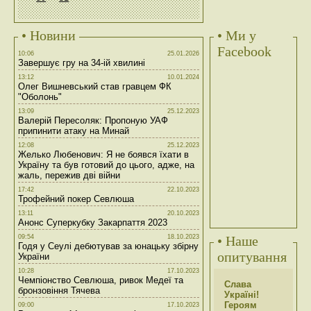
• Новини
• Ми у
Facebook
10:06
25.01.2026
Завершує гру на 34-ій хвилині
13:12
10.01.2024
Олег Вишневський став гравцем ФК
"Оболонь"
13:09
25.12.2023
Валерій Пересоляк: Пропоную УАФ
припинити атаку на Минай
12:08
25.12.2023
Желько Любенович: Я не боявся їхати в
Україну та був готовий до цього, адже, на
жаль, пережив дві війни
17:42
22.10.2023
Трофейний покер Севлюша
13:11
20.10.2023
Анонс Суперкубку Закарпаття 2023
09:54
18.10.2023
• Наше
Годя у Сеулі дебютував за юнацьку збірну
опитування
України
10:28
17.10.2023
Чемпіонство Севлюша, ривок Медеї та
Слава
бронзовіння Тячева
Україні!
Героям
09:00
17.10.2023