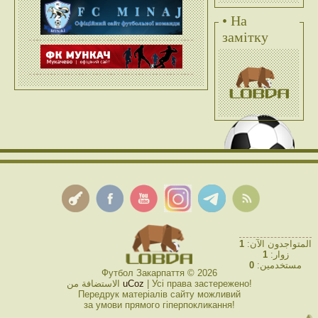
• На
замітку
1
المتواجدون الآن:
1
زوار:
0
مستخدمين:
Футбол Закарпаття © 2026
الاستضافة من
uCoz
| Усі права застережено!
Передрук матеріалів сайту можливий
за умови прямого гіперпокликання!