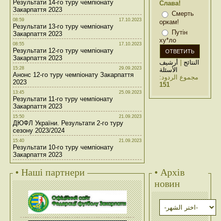
Результати 14-го туру чемпіонату
Слава!
Закарпаття 2023
Смерть
08:59
17.10.2023
оркам!
Результати 13-го туру чемпіонату
Путін
Закарпаття 2023
ху*ло
08:55
17.10.2023
Результати 12-го туру чемпіонату
Закарпаття 2023
أرشيف
|
النتائج
15:28
29.09.2023
الأسئلة
Анонс 12-го туру чемпіонату Закарпаття
مجموع الردود:
2023
151
13:45
25.09.2023
Результати 11-го туру чемпіонату
Закарпаття 2023
15:50
21.09.2023
ДЮФЛ України. Результати 2-го туру
сезону 2023/2024
15:40
21.09.2023
Результати 10-го туру чемпіонату
Закарпаття 2023
• Наші партнери
• Архів
новин