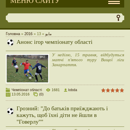
МЕНЮ САЙТУ
Головна
»
2016
»
13
»
مايو
Анонс ігор чемпіонату області
У неділю, 15 травня, відбудуться
матчі п'ятого туру Вищої ліги
Закарпаття.
Чемпіонат області
1681
lobda
13.05.2016
(0)
Грозний: "До батьків приїжджають і
кажуть, щоб їхні діти не йшли в
"Говерлу""