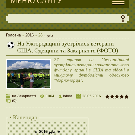
МЕНЮ САЙТУ
Головна
»
2016
»
28
»
مايو
На Ужгородщині зустрілись ветерани
США, Одещини та Закарпаття (ФОТО)
27 травня на Ужгородщині
зустрілись ветерани закарпатського
футболу, гравці з США та відомі в
минулому футболісти одеського
"Чорноморця".
на Закарпатті
1064
lobda
28.05.2016
(0)
• Календар
«
مايو 2016
»