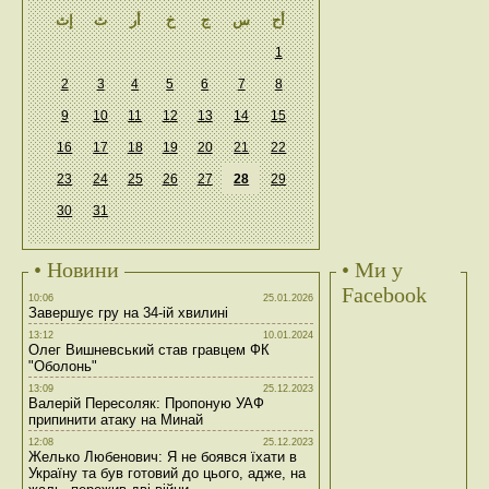
أح
س
ج
خ
أر
ث
إث
1
2
3
4
5
6
7
8
9
10
11
12
13
14
15
16
17
18
19
20
21
22
23
24
25
26
27
28
29
30
31
• Новини
• Ми у
Facebook
10:06
25.01.2026
Завершує гру на 34-ій хвилині
13:12
10.01.2024
Олег Вишневський став гравцем ФК
"Оболонь"
13:09
25.12.2023
Валерій Пересоляк: Пропоную УАФ
припинити атаку на Минай
12:08
25.12.2023
Желько Любенович: Я не боявся їхати в
Україну та був готовий до цього, адже, на