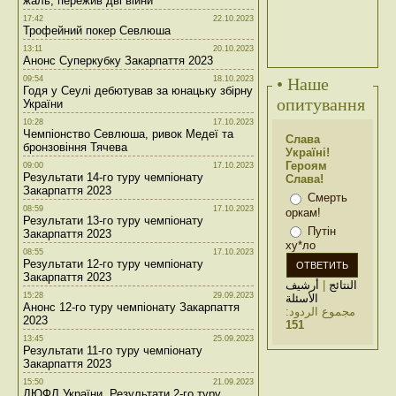
жаль, пережив дві війни
17:42
22.10.2023
Трофейний покер Севлюша
13:11
20.10.2023
Анонс Суперкубку Закарпаття 2023
09:54
18.10.2023
• Наше
Годя у Сеулі дебютував за юнацьку збірну
опитування
України
10:28
17.10.2023
Чемпіонство Севлюша, ривок Медеї та
Слава
бронзовіння Тячева
Україні!
Героям
09:00
17.10.2023
Результати 14-го туру чемпіонату
Слава!
Закарпаття 2023
Смерть
08:59
17.10.2023
оркам!
Результати 13-го туру чемпіонату
Путін
Закарпаття 2023
ху*ло
08:55
17.10.2023
Результати 12-го туру чемпіонату
Закарпаття 2023
أرشيف
|
النتائج
15:28
29.09.2023
الأسئلة
Анонс 12-го туру чемпіонату Закарпаття
مجموع الردود:
2023
151
13:45
25.09.2023
Результати 11-го туру чемпіонату
Закарпаття 2023
15:50
21.09.2023
ДЮФЛ України. Результати 2-го туру