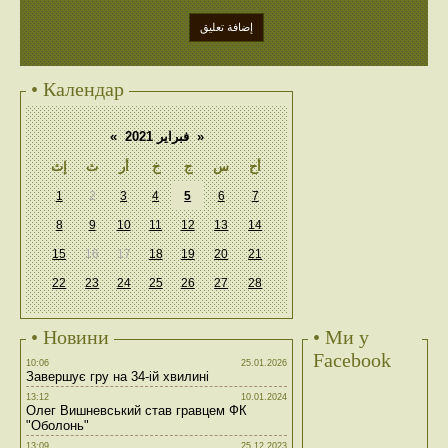
• Календар
«
فبراير 2021
»
أح
س
ج
خ
أر
ث
إث
1
2
3
4
5
6
7
8
9
10
11
12
13
14
15
16
17
18
19
20
21
22
23
24
25
26
27
28
• Новини
• Ми у
Facebook
10:06
25.01.2026
Завершує гру на 34-ій хвилині
13:12
10.01.2024
Олег Вишневський став гравцем ФК
"Оболонь"
13:09
25.12.2023