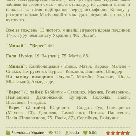
забивав на любий смак - після стандарту на дальній стійці, з
пенальті та після підбирання перед штрафною. Крапку у
розгромі поклав Матіч, який також вдало зіграв після подачі з
кутового.
Вже за тиждень, 13 лютого, минайці зіграють вдома поєдинок
14-го туру чемпіонату України з ФК "Львів".
"Минай" - "Верес"
4:0
Голи
: Нурієв, 19, 34 (пен.), 75, Матіч, 88.
"Минай"
: Каніболоцький - Книш, Матіч, Карась, Малепе -
Сніжко, Петрусенко, Нурієв - Кожанов, Пиняшко, Шиндер
На заміну виходили:
Одуеньї, Маємбе, Хахльов, Шпак,
Мілевський, Ахмедзаде,
"Верес" (1 тайм)
: Бабійчук - Савошко, Махнєв, Гончаренко,
Нємчанінов, Дахновський, Кучеров, Полюлях, Пасіч,
Шестаков, Гегедош.
"Верес" (2 тайм)
: Ющишин - Солдат, Гук, Гончаренко
(Махнєв, 70), Данилюк, Тимофієнко, Петько, Панасенко,
Пасіч (Поворознюк, 75, Пасіч, 87), Сергійчук, Гайдучик.
Чемпіонат України
725
lobda
5.0
/
1