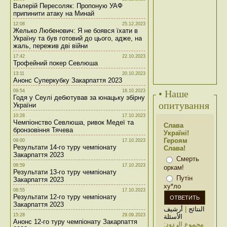
Валерій Пересоляк: Пропоную УАФ
припинити атаку на Минай
12:08
25.12.2023
Желько Любенович: Я не боявся їхати в
Україну та був готовий до цього, адже, на
жаль, пережив дві війни
17:42
22.10.2023
Трофейний покер Севлюша
13:11
20.10.2023
Анонс Суперкубку Закарпаття 2023
09:54
18.10.2023
• Наше
Годя у Сеулі дебютував за юнацьку збірну
опитування
України
10:28
17.10.2023
Чемпіонство Севлюша, ривок Медеї та
Слава
бронзовіння Тячева
Україні!
Героям
09:00
17.10.2023
Результати 14-го туру чемпіонату
Слава!
Закарпаття 2023
Смерть
08:59
17.10.2023
оркам!
Результати 13-го туру чемпіонату
Путін
Закарпаття 2023
ху*ло
08:55
17.10.2023
Результати 12-го туру чемпіонату
Закарпаття 2023
أرشيف
|
النتائج
15:28
29.09.2023
الأسئلة
Анонс 12-го туру чемпіонату Закарпаття
مجموع الردود: