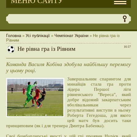
МЕНЮ САЙТУ
Головна
»
Усі публікації
»
Чемпіонат України
» Не рівна гра із
Рівним
Не рівна гра із Рівним
16:57
Команда Василя Кобіна здобула найбільшу перемогу
у цьому році.
Завершальним спарингом для
минайців стала гра проти
лідера Першої ліги
рівненського "Вереса", який
добре відомий закарпатським
вболівальникам через
результативні виступи в ньому
Роберта Гегедоша, для якого
цей матч був досить таки
принциповим (як і для тренера Дмитра Бабенка).
Свої бомбардирські якості у цій грі проявив Нурієв, який