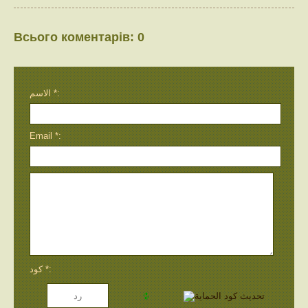
Всього коментарів
:
0
الاسم *:
Email *:
كود *: