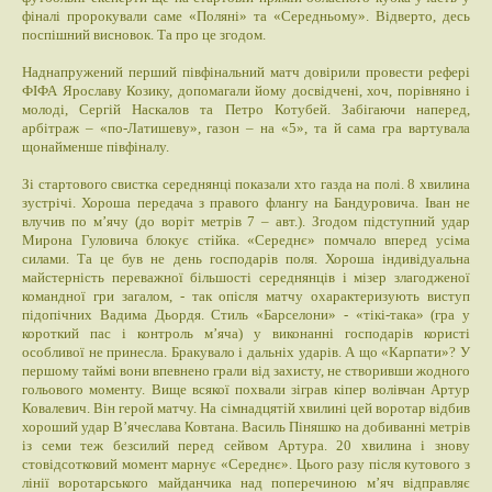
фіналі пророкували саме «Поляні» та «Середньому». Відверто, десь
поспішний висновок. Та про це згодом.
Наднапружений перший півфінальний матч довірили провести рефері
ФІФА Ярославу Козику, допомагали йому досвідчені, хоч, порівняно і
молоді, Сергій Наскалов та Петро Котубей. Забігаючи наперед,
арбітраж – «по-Латишеву», газон – на «5», та й сама гра вартувала
щонайменше півфіналу.
Зі стартового свистка середнянці показали хто газда на полі. 8 хвилина
зустрічі. Хороша передача з правого флангу на Бандуровича. Іван не
влучив по м’ячу (до воріт метрів 7 – авт.). Згодом підступний удар
Мирона Гуловича блокує стійка. «Середнє» помчало вперед усіма
силами. Та це був не день господарів поля. Хороша індивідуальна
майстерність переважної більшості середнянців і мізер злагодженої
командної гри загалом, - так опісля матчу охарактеризують виступ
підопічних Вадима Дьордя. Стиль «Барселони» - «тікі-така» (гра у
короткий пас і контроль м’яча) у виконанні господарів користі
особливої не принесла. Бракувало і дальніх ударів. А що «Карпати»? У
першому таймі вони впевнено грали від захисту, не створивши жодного
гольового моменту. Вище всякої похвали зіграв кіпер волівчан Артур
Ковалевич. Він герой матчу. На сімнадцятій хвилині цей воротар відбив
хороший удар В’ячеслава Ковтана. Василь Піняшко на добиванні метрів
із семи теж безсилий перед сейвом Артура. 20 хвилина і знову
стовідсотковий момент марнує «Середнє». Цього разу після кутового з
лінії воротарського майданчика над поперечиною м’яч відправляє