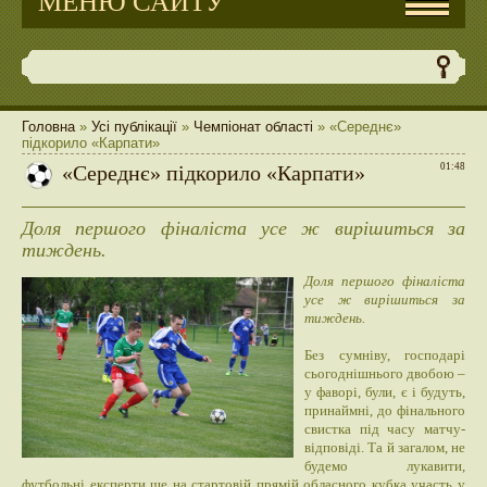
МЕНЮ САЙТУ
Головна
»
Усі публікації
»
Чемпіонат області
» «Середнє»
підкорило «Карпати»
«Середнє» підкорило «Карпати»
01:48
Доля першого фіналіста усе ж вирішиться за
тиждень.
Доля першого фіналіста
усе ж вирішиться за
тиждень.
Без сумніву, господарі
сьогоднішнього двобою –
у фаворі, були, є і будуть,
принаймні, до фінального
свистка під часу матчу-
відповіді. Та й загалом, не
будемо лукавити,
футбольні експерти ще на стартовій прямій обласного кубка участь у