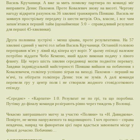
Василь Кручаниця. А вже за мить помилку партнера по команді міг
виправити Денис Пахомов. Проте Ковалевич знову на висоті. Чергову
нагоду відкрити рахунок на 36 хвилині транжирить Піняшко. Василь не
замкнув прострільну передачу із шести метрів. Ось, власне, і все чим
запам’ятався перший тайм (щонайменше 5:0 – справедливий результат
для першої 45-хвилинки).
Друга половина зустрічі - менш цікава, проте результативна. На 57
хвилині єдиний у матчі гол забив Василь Кручаниця. Останній головою
переправив м’яч у лівий від кіпера кут воріт. У цьому епізоді належне
потрібно віддати Чобо Кеменю, який вдало виконав подачу з лівого
флангу. Ще через шість хвилин середнянці могли подвоїти перевагу.
Завдяки індивідуальній майстерності Піняшко вийшов на побачення з
Ковалевичем, голкіпер успішно зіграв на виході. Пахомов – перший на
м’ячі, та обіграти голкіпера Денис теж не зумів. А далі команди
перевели гру у центр поля і не створили жодного стовідсоткового
епізоду.
«Середнє» - «Карпати» 1:0. Результат не по грі, та що поробиш.
Путівку до фіналу команди розіграють рівно через тиждень у Воловці.
Чекаємо завтрашнього матчу за участю «Поляни» та «Н. Давидкова».
Повірте, не менш напруженого та видовищного. І хоч прогноз – справа
невдячна, навряд чи фаворитам цієї пари вдасться завоювати місце у
фіналі дочасно. Побачимо…