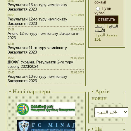
08:59
17.10.2023
оркам!
Результати 13-го туру чемпіонату
Путін
Закарпаття 2023
ху*ло
08:55
17.10.2023
Результати 12-го туру чемпіонату
Закарпаття 2023
أرشيف
|
النتائج
15:28
29.09.2023
الأسئلة
Анонс 12-го туру чемпіонату Закарпаття
مجموع الردود:
2023
151
13:45
25.09.2023
Результати 11-го туру чемпіонату
Закарпаття 2023
15:50
21.09.2023
ДЮФЛ України. Результати 2-го туру
сезону 2023/2024
15:40
21.09.2023
Результати 10-го туру чемпіонату
Закарпаття 2023
• Наші партнери
• Архів
новин
• На