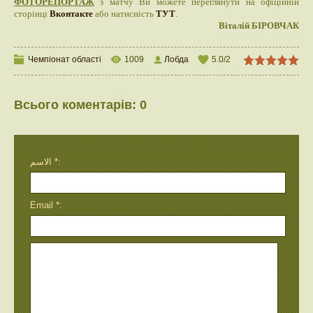
ФОТОРЕПОРТАЖ
з матчу Ви можете переглянути на офіційній
сторінці
Вконтакте
або натисність
ТУТ
.
Віталій БІРОВЧАК
Чемпіонат області
1009
Лобда
5.0
/
2
Всього коментарів
:
0
الاسم *:
Email *: