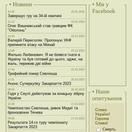
• Новини
• Ми у
Facebook
10:06
25.01.2026
Завершує гру на 34-ій хвилині
13:12
10.01.2024
Олег Вишневський став гравцем ФК
"Оболонь"
13:09
25.12.2023
Валерій Пересоляк: Пропоную УАФ
припинити атаку на Минай
12:08
25.12.2023
Желько Любенович: Я не боявся їхати в
Україну та був готовий до цього, адже, на
жаль, пережив дві війни
17:42
22.10.2023
Трофейний покер Севлюша
13:11
20.10.2023
Анонс Суперкубку Закарпаття 2023
09:54
18.10.2023
• Наше
Годя у Сеулі дебютував за юнацьку збірну
опитування
України
10:28
17.10.2023
Чемпіонство Севлюша, ривок Медеї та
Слава
бронзовіння Тячева
Україні!
Героям
09:00
17.10.2023
Результати 14-го туру чемпіонату
Слава!
Закарпаття 2023
Смерть